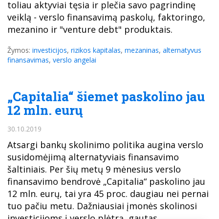
toliau aktyviai tęsia ir plečia savo pagrindinę
veiklą - verslo finansavimą paskolų, faktoringo,
mezanino ir "venture debt" produktais.
Žymos:
investicijos
,
rizikos kapitalas
,
mezaninas
,
alternatyvus
finansavimas
,
verslo angelai
„Capitalia“ šiemet paskolino jau
12 mln. eurų
30.10.2019
Atsargi bankų skolinimo politika augina verslo
susidomėjimą alternatyviais finansavimo
šaltiniais. Per šių metų 9 mėnesius verslo
finansavimo bendrovė „Capitalia“ paskolino jau
12 mln. eurų, tai yra 45 proc. daugiau nei pernai
tuo pačiu metu. Dažniausiai įmonės skolinosi
investicijoms į verslo plėtrą, gautas