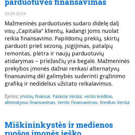
parduotuvės finansavimas
09.09.2024
Mažmeninės parduotuvės sudaro didelę dalį
visų „Capitalia“ klientų, kadangi joms nuolat
reikia finansavimo. Papildomų prekių, skirtų
parduoti prieš sezoną, įsigijimas, patalpų
remontas, plėtra ir naujų parduotuvių
atidarymas – priežasčių yra begalė. Mažmeninės
prekybos įmonės dažnai renkasi alternatyvų
finansavimą dėl galimybės suderinti grąžinimo
grafiką ir nedidelius užstato reikalavimus.
Žymos:
įmonių finansai
,
Paskola Verslui
,
verslo kreditas
,
alternatyvus finansavimas
,
Verslo Finansavimas
,
Kreditas Verslui
Miškininkystės ir medienos
ruošos įmonės ieško