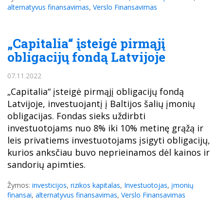
alternatyvus finansavimas
,
Verslo Finansavimas
„Capitalia“ įsteigė pirmąjį
obligacijų fondą Latvijoje
07.11.2022
„Capitalia“ įsteigė pirmąjį obligacijų fondą
Latvijoje, investuojantį į Baltijos šalių įmonių
obligacijas. Fondas sieks uždirbti
investuotojams nuo 8% iki 10% metinę grąžą ir
leis privatiems investuotojams įsigyti obligacijų,
kurios anksčiau buvo neprieinamos dėl kainos ir
sandorių apimties.
Žymos:
investicijos
,
rizikos kapitalas
,
Investuotojas
,
įmonių
finansai
,
alternatyvus finansavimas
,
Verslo Finansavimas