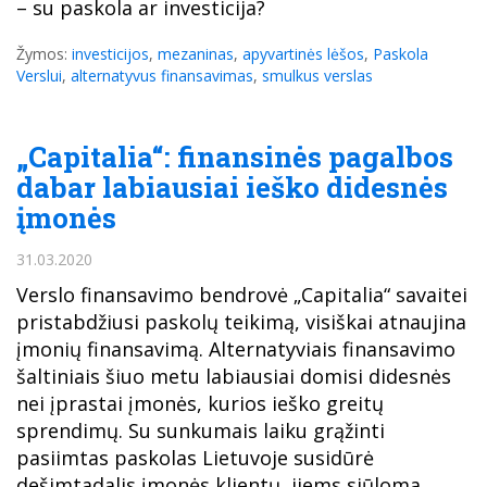
– su paskola ar investicija?
Žymos:
investicijos
,
mezaninas
,
apyvartinės lėšos
,
Paskola
Verslui
,
alternatyvus finansavimas
,
smulkus verslas
„Capitalia“: finansinės pagalbos
dabar labiausiai ieško didesnės
įmonės
31.03.2020
Verslo finansavimo bendrovė „Capitalia“ savaitei
pristabdžiusi paskolų teikimą, visiškai atnaujina
įmonių finansavimą. Alternatyviais finansavimo
šaltiniais šiuo metu labiausiai domisi didesnės
nei įprastai įmonės, kurios ieško greitų
sprendimų. Su sunkumais laiku grąžinti
pasiimtas paskolas Lietuvoje susidūrė
dešimtadalis įmonės klientų, jiems siūloma