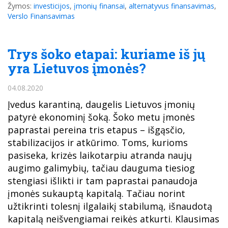
Žymos:
investicijos
,
įmonių finansai
,
alternatyvus finansavimas
,
Verslo Finansavimas
Trys šoko etapai: kuriame iš jų
yra Lietuvos įmonės?
04.08.2020
Įvedus karantiną, daugelis Lietuvos įmonių
patyrė ekonominį šoką. Šoko metu įmonės
paprastai pereina tris etapus – išgąsčio,
stabilizacijos ir atkūrimo. Toms, kurioms
pasiseka, krizės laikotarpiu atranda naujų
augimo galimybių, tačiau dauguma tiesiog
stengiasi išlikti ir tam paprastai panaudoja
įmonės sukauptą kapitalą. Tačiau norint
užtikrinti tolesnį ilgalaikį stabilumą, išnaudotą
kapitalą neišvengiamai reikės atkurti. Klausimas