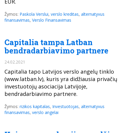
EUR.
Žymos:
Paskola Verslui
,
verslo kreditas
,
alternatyvus
finansavimas
,
Verslo Finansavimas
Capitalia tampa Latban
bendradarbiavimo partnere
24.02.2021
Capitalia tapo Latvijos verslo angelų tinklo
(www.latban.lv), kuris yra didžiausia privačių
investuotojų asociacija Latvijoje,
bendradarbiavimo partnere.
Žymos:
rizikos kapitalas
,
Investuotojas
,
alternatyvus
finansavimas
,
verslo angelai