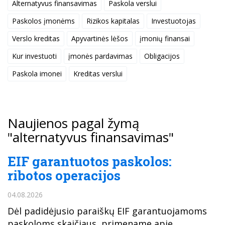
Alternatyvus finansavimas
Paskola verslui
Paskolos įmonėms
Rizikos kapitalas
Investuotojas
Verslo kreditas
Apyvartinės lėšos
įmonių finansai
Kur investuoti
įmonės pardavimas
Obligacijos
Paskola imonei
Kreditas verslui
Naujienos pagal žymą
"alternatyvus finansavimas"
EIF garantuotos paskolos:
ribotos operacijos
04.08.2026
Dėl padidėjusio paraiškų EIF garantuojamoms
paskoloms skaičiaus, primename apie