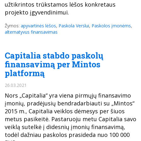
užtikrintos trūkstamos lėšos konkretaus
projekto įgyvendinimui.
Žymos:
apyvartinės lėšos
,
Paskola Verslui
,
Paskolos įmonėms
,
alternatyvus finansavimas
Capitalia stabdo paskolų
finansavimą per Mintos
platformą
26.03.2021
Nors „Capitalia“ yra viena pirmųjų finansavimo
įmonių, pradėjusių bendradarbiauti su „Mintos“
2015 m., Capitalia veiklos dėmesys per šiuos
metus pasikeitė. Pastaruoju metu Capitalia savo
veiklą sutelkė į didesnių įmonių finansavimą,
todėl dažniau paskolos prasideda nuo 100 000