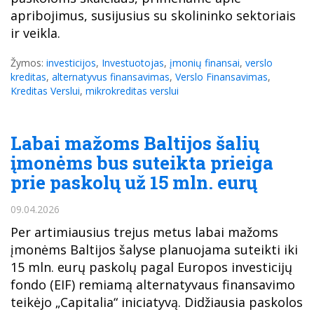
apribojimus, susijusius su skolininko sektoriais
ir veikla.
Žymos:
investicijos
,
Investuotojas
,
įmonių finansai
,
verslo
kreditas
,
alternatyvus finansavimas
,
Verslo Finansavimas
,
Kreditas Verslui
,
mikrokreditas verslui
Labai mažoms Baltijos šalių
įmonėms bus suteikta prieiga
prie paskolų už 15 mln. eurų
09.04.2026
Per artimiausius trejus metus labai mažoms
įmonėms Baltijos šalyse planuojama suteikti iki
15 mln. eurų paskolų pagal Europos investicijų
fondo (EIF) remiamą alternatyvaus finansavimo
teikėjo „Capitalia“ iniciatyvą. Didžiausia paskolos