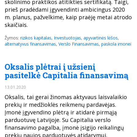
skolinimo praktikos atitikties sertifikatą. Taigi,
prieš pradėdami įgyvendinti ambicingus 2020
m. planus, pažvelkime, kaip praėję metai atrodo
skaičiais.
Žymos:
rizikos kapitalas
,
Investuotojas
,
apyvartinės lėšos
,
alternatyvus finansavimas
,
Verslo Finansavimas
,
paskola imonei
Oksalis plėtrai į užsienį
pasitelkė Capitalia finansavimą
13.01.2020
Oksalis, tai gerai žinomas aktyvaus laisvalaikio
prekių ir medžioklės reikmenų pardavėjas.
Įmonė įgyvendino plėtrą ir atidarė pirmąją
parduotuvę Latvijoje. Su Capitalia verslo
finansavimo pagalba, įmonė įsigijo reikalingų
prekių naujos parduotuvės atidarymui.