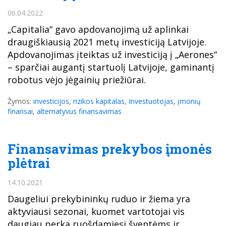
06.04.2022
„Capitalia“ gavo apdovanojimą už aplinkai
draugiškiausią 2021 metų investiciją Latvijoje.
Apdovanojimas įteiktas už investiciją į „Aerones“
– sparčiai augantį startuolį Latvijoje, gaminantį
robotus vėjo jėgainių priežiūrai.
Žymos:
investicijos
,
rizikos kapitalas
,
Investuotojas
,
įmonių
finansai
,
alternatyvus finansavimas
Finansavimas prekybos įmonės
plėtrai
14.10.2021
Daugeliui prekybininkų ruduo ir žiema yra
aktyviausi sezonai, kuomet vartotojai vis
daugiau perka ruošdamiesi šventėms ir