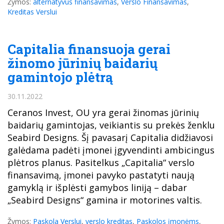
Žymos:
alternatyvus finansavimas
,
Verslo Finansavimas
,
Kreditas Verslui
Capitalia finansuoja gerai
žinomo jūrinių baidarių
gamintojo plėtrą
30.11.2022
Ceranos Invest, OU yra gerai žinomas jūrinių
baidarių gamintojas, veikiantis su prekės ženklu
Seabird Designs. Šį pavasarį Capitalia didžiavosi
galėdama padėti įmonei įgyvendinti ambicingus
plėtros planus. Pasitelkus „Capitalia“ verslo
finansavimą, įmonei pavyko pastatyti naują
gamyklą ir išplėsti gamybos liniją – dabar
„Seabird Designs“ gamina ir motorines valtis.
Žymos:
Paskola Verslui
,
verslo kreditas
,
Paskolos įmonėms
,