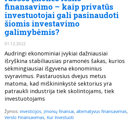
finansavimo – kaip privatūs
investuotojai gali pasinaudoti
šiomis investavimo
galimybėmis?
01.12.2022
Audringi ekonominiai įvykiai dažniausiai
išryškina stabiliausias pramonės šakas, kurios
sėkmingiausiai išgyvena ekonominius
svyravimus. Pastaruosius dvejus metus
matoma, kad miškininkystė sektorius yra
patraukli industrija tiek skolintojams, tiek
investuotojams
Žymos:
investicijos
,
įmonių finansai
,
alternatyvus finansavimas
,
Verslo Finansavimas
,
Kur Investuoti