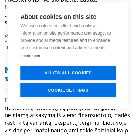
finansavimas taip pat buvo naudojamas didelių
užsakymų vykdymui bei pinigų srautų ir
About cookies on this site
sezoniškumo valdymui.
We use cookies to collect and analyse
information on site performance and usage, to
Žymos:
rizikos kapitalas
,
apyvartinės lėšos
,
Paskola Verslui
,
provide social media features and to enhance
Paskolos įmonėms
,
alternatyvus finansavimas
,
Verslo
Finansavimas
and customise content and advertisements.
Learn more
Nemokamas įrankis padės
ALLOW ALL COOKIES
verslui rasti finansuotojus
11.09.2019
COOKIE SETTINGS
Finansavimo bendrovė „Capitalia“ sukūrė
nemokamą interaktyvų įrankį, kuris, gavus
neigiamą atsakymą iš vieno finansuotojo, padės
rasti kitą variantą. Ekspertų teigimu, Lietuvoje
vis dar per mažai naudojami tokie šaltiniai kaip