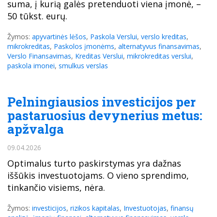
suma, į kurią galės pretenduoti viena įmonė, –
50 tūkst. eurų.
Žymos:
apyvartinės lėšos
,
Paskola Verslui
,
verslo kreditas
,
mikrokreditas
,
Paskolos įmonėms
,
alternatyvus finansavimas
,
Verslo Finansavimas
,
Kreditas Verslui
,
mikrokreditas verslui
,
paskola imonei
,
smulkus verslas
Pelningiausios investicijos per
pastaruosius devynerius metus:
apžvalga
09.04.2026
Optimalus turto paskirstymas yra dažnas
iššūkis investuotojams. O vieno sprendimo,
tinkančio visiems, nėra.
Žymos:
investicijos
,
rizikos kapitalas
,
Investuotojas
,
finansų