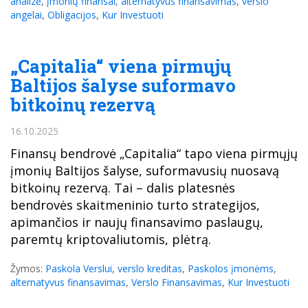
analizė
,
įmonių finansai
,
alternatyvus finansavimas
,
verslo
angelai
,
Obligacijos
,
Kur Investuoti
„Capitalia“ viena pirmųjų
Baltijos šalyse suformavo
bitkoinų rezervą
16.10.2025
Finansų bendrovė „Capitalia“ tapo viena pirmųjų
įmonių Baltijos šalyse, suformavusių nuosavą
bitkoinų rezervą. Tai – dalis platesnės
bendrovės skaitmeninio turto strategijos,
apimančios ir naujų finansavimo paslaugų,
paremtų kriptovaliutomis, plėtrą.
Žymos:
Paskola Verslui
,
verslo kreditas
,
Paskolos įmonėms
,
alternatyvus finansavimas
,
Verslo Finansavimas
,
Kur Investuoti