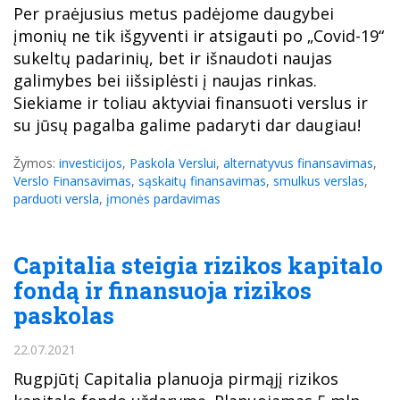
Per praėjusius metus padėjome daugybei
įmonių ne tik išgyventi ir atsigauti po „Covid-19“
sukeltų padarinių, bet ir išnaudoti naujas
galimybes bei iišsiplėsti į naujas rinkas.
Siekiame ir toliau aktyviai finansuoti verslus ir
su jūsų pagalba galime padaryti dar daugiau!
Žymos:
investicijos
,
Paskola Verslui
,
alternatyvus finansavimas
,
Verslo Finansavimas
,
sąskaitų finansavimas
,
smulkus verslas
,
parduoti versla
,
įmonės pardavimas
Capitalia steigia rizikos kapitalo
fondą ir finansuoja rizikos
paskolas
22.07.2021
Rugpjūtį Capitalia planuoja pirmąjį rizikos