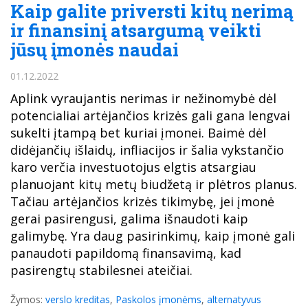
Kaip galite priversti kitų nerimą
ir finansinį atsargumą veikti
jūsų įmonės naudai
01.12.2022
Aplink vyraujantis nerimas ir nežinomybė dėl
potencialiai artėjančios krizės gali gana lengvai
sukelti įtampą bet kuriai įmonei. Baimė dėl
didėjančių išlaidų, infliacijos ir šalia vykstančio
karo verčia investuotojus elgtis atsargiau
planuojant kitų metų biudžetą ir plėtros planus.
Tačiau artėjančios krizės tikimybę, jei įmonė
gerai pasirengusi, galima išnaudoti kaip
galimybę. Yra daug pasirinkimų, kaip įmonė gali
panaudoti papildomą finansavimą, kad
pasirengtų stabilesnei ateičiai.
Žymos:
verslo kreditas
,
Paskolos įmonėms
,
alternatyvus