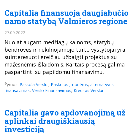
Capitalia finansuoja daugiabučio
namo statybą Valmieros regione
27.09.2022
Nuolat augant medžiagų kainoms, statybų
bendrovės ir nekilnojamojo turto vystytojai yra
suinteresuoti greičiau užbaigti projektus su
mažesnėmis išlaidomis. Kartais procesą galima
paspartinti su papildomu finansavimu.
Žymos:
Paskola Verslui
,
Paskolos įmonėms
,
alternatyvus
finansavimas
,
Verslo Finansavimas
,
Kreditas Verslui
Capitalia gavo apdovanojimą už
aplinkai draugiškiausią
investiciją