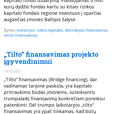
kapitalo fondo uždarymą. Planuojamas 5 mln.
eurų dydžio fondas kartu su kitais rizikos
kapitalo fondais regione investuos į sparčiai
augančias įmones Baltijos šalyse.
Žymos:
investicijos
,
rizikos kapitalas
,
alternatyvus finansavimas
,
Verslo Finansavimas
„Tilto“ finansavimas projekto
įgyvendinimui
19.05.2021
„Tilto“ finansavimas (Bridge financing), dar
vadinamas tarpine paskola, yra kapitalo
pritraukimo būdas įmonėms, suteikiantis
trumpalaikį finansavimą konkrečiam poreikiui
patenkinti. Dėl trumpo laikotarpio „tilto“
finansavimas yra ypač tinkamas, kad būtų