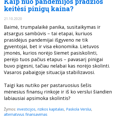
Kaip nuo pandemijos pradžios
keitėsi pinigų kaina?
21.10.2020
Baimė, trumpalaikė panika, susitaikymas ir
atsargus sambūvis – tai etapai, kuriuos
prasidėjus pandemijai išgyveno ne tik
gyventojai, bet ir visa ekonomika. Lietuvos
įmonės, kurios norėjo šiemet pasiskolinti,
perėjo tuos pačius etapus – pavasarį pinigai
buvo pigesni, tačiau nelabai kas norėjo skolinti.
Vasaros pabaigoje situacija stabilizavosi.
Taigi kas nutiko per pastaruosius šešis
mėnesius finansų rinkoje ir iš ko verslui šiandien
labiausiai apsimoka skolintis?
Žymos:
investicijos
,
rizikos kapitalas
,
Paskola Verslui
,
alternatyvus finansavimas