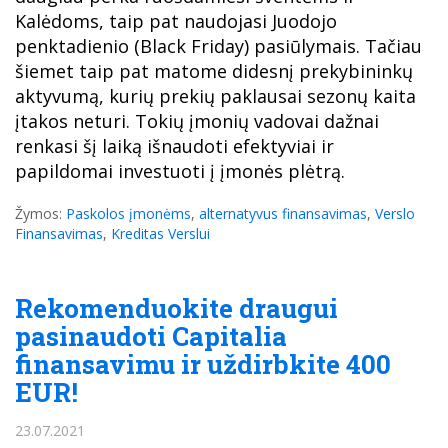
Kalėdoms, taip pat naudojasi Juodojo
penktadienio (Black Friday) pasiūlymais. Tačiau
šiemet taip pat matome didesnį prekybininkų
aktyvumą, kurių prekių paklausai sezonų kaita
įtakos neturi. Tokių įmonių vadovai dažnai
renkasi šį laiką išnaudoti efektyviai ir
papildomai investuoti į įmonės plėtrą.
Žymos:
Paskolos įmonėms
,
alternatyvus finansavimas
,
Verslo
Finansavimas
,
Kreditas Verslui
Rekomenduokite draugui
pasinaudoti Capitalia
finansavimu ir uždirbkite 400
EUR!
23.07.2021