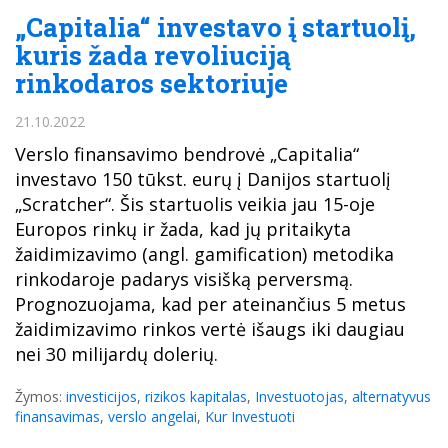
„Capitalia“ investavo į startuolį,
kuris žada revoliuciją
rinkodaros sektoriuje
21.10.2022
Verslo finansavimo bendrovė „Capitalia“
investavo 150 tūkst. eurų į Danijos startuolį
„Scratcher“. Šis startuolis veikia jau 15-oje
Europos rinkų ir žada, kad jų pritaikyta
žaidimizavimo (angl. gamification) metodika
rinkodaroje padarys visišką perversmą.
Prognozuojama, kad per ateinančius 5 metus
žaidimizavimo rinkos vertė išaugs iki daugiau
nei 30 milijardų dolerių.
Žymos:
investicijos
,
rizikos kapitalas
,
Investuotojas
,
alternatyvus
finansavimas
,
verslo angelai
,
Kur Investuoti