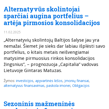
Alternatyvūs skolintojai
sparčiai augina portfelius –
artėja pirmosios konsolidacijos
11.02.2025
„Alternatyvių skolintojų Baltijos šalyse jau yra
nemažai. Šiemet jie sieks dar labiau išplėsti savo
portfelius, o kitais metais neišvengiamai
matysime pirmuosius rinkos konsolidacijos
žingsnius“, – prognozuoja „Capitalia“ vadovas
Lietuvoje Gintaras Matuzas.
Žymos:
investicijos
,
apyvartinės lėšos
,
įmonių finansai
,
alternatyvus finansavimas
,
paskola imonei
,
Obligacijos
Sezoninis mažmeninės