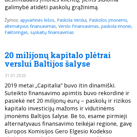
galimybė atidėti paskolų grąžinimą.
Žymos:
apyvartinės lėšos
,
Paskola Verslui
,
Paskolos įmonėms
,
alternatyvus finansavimas
,
Verslo Finansavimas
,
paskola imonei
,
Faktoringas
,
sąskaitų finansavimas
20 milijonų kapitalo plėtrai
verslui Baltijos šalyse
31.01.2020
2019 metai „Capitalia“ buvo itin dinamiški.
Suteikto finansavimo apimtis buvo rekordinė ir
pasiekė net 20 milijonų eurų – paskolų ir rizikos
kapitalo investicijų mažoms ir vidutinėms
įmonėms Baltijos šalyse. Be to, esame pirmieji
alternatyvaus finansavimo teikėjai regione, gavę
Europos Komisijos Gero Elgesio Kodekso