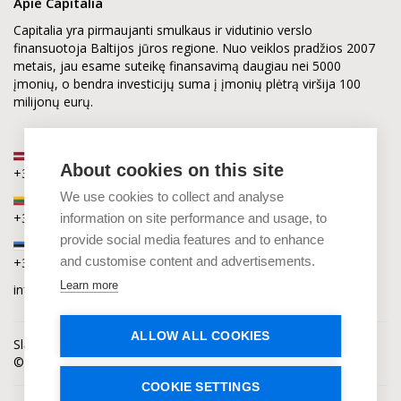
Apie Capitalia
Capitalia yra pirmaujanti smulkaus ir vidutinio verslo
finansuotoja Baltijos jūros regione. Nuo veiklos pradžios 2007
metais, jau esame suteikę finansavimą daugiau nei 5000
įmonių, o bendra investicijų suma į įmonių plėtrą viršija 100
milijonų eurų.
Latvija
About cookies on this site
+371 2880 0880
We use cookies to collect and analyse
Lietuva
+370 6168 0880
information on site performance and usage, to
provide social media features and to enhance
Estija
and customise content and advertisements.
+372 5864 0880
Learn more
info@capitalia.com
ALLOW ALL COOKIES
Slapukų privatumas
Naujienos
Kontaktai
© Capitalia 2009-2026. Teisės saugomos.
COOKIE SETTINGS