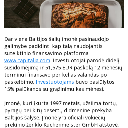
Dar viena Baltijos šalių įmonė pasinaudojo
galimybe padidinti kapitalą naudojantis
sutelktinio finansavimo platforma
www.capitalia.com
. Investuotojai parodė didelį
susidomėjimą ir 51,575 EUR paskolą 12 mėnesių
terminui finansavo per kelias valandas po
paskelbimo.
Investuotojams
buvo pasiūlytos
15% palūkanos su grąžinimu kas mėnesį.
Įmonė, kuri įkurta 1997 metais, užsiima tortų,
pyragų bei kitų desertų didmenine prekyba
Baltijos šalyse. Įmonė yra oficiali vokiečių
prekinio ženklo Kuchenmeister GmbH atstovė.