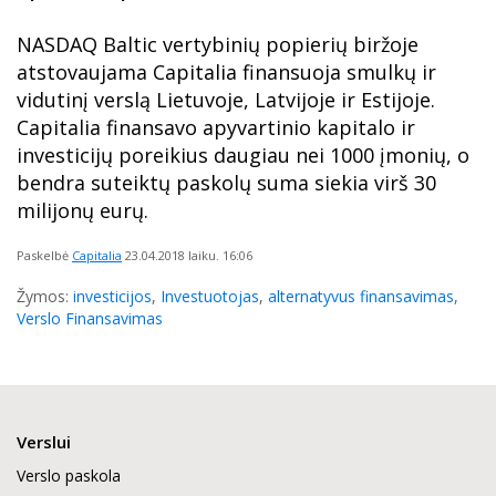
NASDAQ Baltic vertybinių popierių biržoje
atstovaujama Capitalia finansuoja smulkų ir
vidutinį verslą Lietuvoje, Latvijoje ir Estijoje.
Capitalia finansavo apyvartinio kapitalo ir
investicijų poreikius daugiau nei 1000 įmonių, o
bendra suteiktų paskolų suma siekia virš 30
milijonų eurų.
Paskelbė
Capitalia
23.04.2018
laiku. 16:06
Žymos:
investicijos
,
Investuotojas
,
alternatyvus finansavimas
,
Verslo Finansavimas
Verslui
Verslo paskola