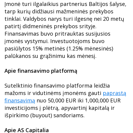
Įmonė turi ilgalaikius partnerius Baltijos šalyse,
tarp kurių didžiausi mažmeninės prekybos
tinklai. Valdybos narys turi ilgesnę nei 20 metų
patirtį didmeninės prekybos srityje.
Finansavimas buvo pritrauktas susijusios
įmonės vystymui. Investuotojoms buvo
pasiūlytos 15% metinės (1.25% mėnesinės)
palūkanos su grąžinimu kas mėnesį.
Apie finansavimo platformą
Sutelktinio finansavimo platforma leidžia
mažoms ir vidutinėms įmonėms gauti
paprastą
finansavimą
nuo 50,000 EUR iki 1,000,000 EUR
investicijoms į plėtrą, apyvartinį kapitalą ir
išpirkimo (buyout) sandoriams.
Apie AS Capitalia