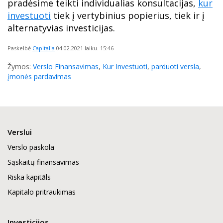
pradėsime teikti individualias konsultacijas,
kur
investuoti
tiek į vertybinius popierius, tiek ir į
alternatyvias investicijas.
Paskelbė
Capitalia
04.02.2021
laiku. 15:46
Žymos:
Verslo Finansavimas
,
Kur Investuoti
,
parduoti versla
,
įmonės pardavimas
Verslui
Verslo paskola
Sąskaitų finansavimas
Riska kapitāls
Kapitalo pritraukimas
Investicijos