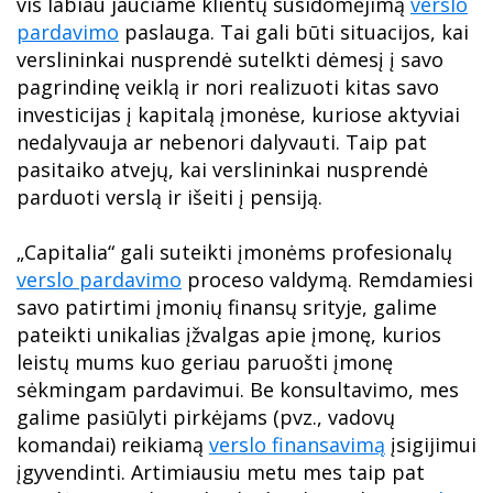
vis labiau jaučiame klientų susidomėjimą
verslo
pardavimo
paslauga. Tai gali būti situacijos, kai
verslininkai nusprendė sutelkti dėmesį į savo
pagrindinę veiklą ir nori realizuoti kitas savo
investicijas į kapitalą įmonėse, kuriose aktyviai
nedalyvauja ar nebenori dalyvauti. Taip pat
pasitaiko atvejų, kai verslininkai nusprendė
parduoti verslą ir išeiti į pensiją.
„Capitalia“ gali suteikti įmonėms profesionalų
verslo pardavimo
proceso valdymą. Remdamiesi
savo patirtimi įmonių finansų srityje, galime
pateikti unikalias įžvalgas apie įmonę, kurios
leistų mums kuo geriau paruošti įmonę
sėkmingam pardavimui. Be konsultavimo, mes
galime pasiūlyti pirkėjams (pvz., vadovų
komandai) reikiamą
verslo finansavimą
įsigijimui
įgyvendinti. Artimiausiu metu mes taip pat