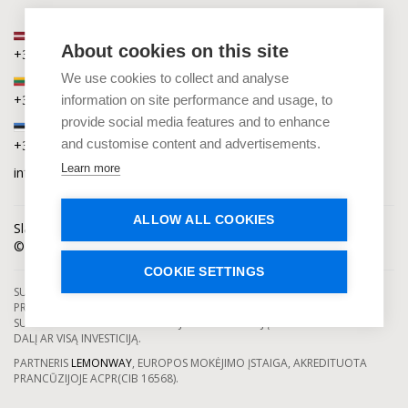
Latvija
About cookies on this site
+371 2880 0880
We use cookies to collect and analyse
Lietuva
+370 6168 0880
information on site performance and usage, to
provide social media features and to enhance
Estija
and customise content and advertisements.
+372 5864 0880
Learn more
info@capitalia.com
ALLOW ALL COOKIES
Slapukų privatumas
Naujienos
Kontaktai
© Capitalia 2009-2026. Teisės saugomos.
COOKIE SETTINGS
SUTELKTINIO FINANSAVIMO PASLAUGAS TEIKIA SE CAPITALIA, KURI YRA
PRIŽIŪRIMA IR LICENCIJUOTA LATVIJOS BANKO. INVESTAVIMAS Į
SUTELKTINIO FINANSAVIMO PROJEKTUS YRA SUSIJĘS SU RIZIKA PRARASTI
DALĮ AR VISĄ INVESTICIJĄ.
PARTNERIS
LEMONWAY
, EUROPOS MOKĖJIMO ĮSTAIGA, AKREDITUOTA
PRANCŪZIJOJE ACPR(CIB 16568).