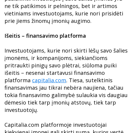
ne tik patikimos ir pelningos, bet ir artimos
vietiniams investuotojams, kurie nori prisidėti
prie jiems žinomų įmonių augimo.
Išeitis – finansavimo platforma
Investuotojams, kurie nori skirti lėšų savo šalies
įmonėms, ir kompanijoms, siekiančioms
pritraukti pinigų savo plėtrai, siūloma puiki
išeitis – nesenai startavusi finansavimo
platforma
capitalia.com
. Tiesa, sutelktinis
finansavimas jau tikrai nebėra naujiena, tačiau
tokia finansavimo galimybė sulaukia vis daugiau
dėmesio tiek tarp įmonių atstovų, tiek tarp
investuotojų.
Capitalia.com platformoje investuotojai
kiekvienai įmonei gali skirti sumą, kurios vertė