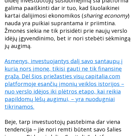
didelį investuotojų susidomėjimą šia platforma
galima paaiškinti dar ir tuo, kad šiuolaikinei
kartai dalijimosi ekonomikos (
sharing economy
)
nauda yra puikiai suprantama ir priimtina.
Žmonės siekia ne tik prisidėti prie naujų verslo
idėjų įgyvendinimo, bet ir nori stebėti sėkmingą
jų augimą.
Asmenys, investuojantys dalį savo santaupų į
kurią nors įmonę, tikisi gauti ne tik finansinę
grąžą. Dėl šios priežasties visų capitalia.com
platformoje esančių įmonių veiklos istorijos –
nuo verslo idėjos iki plėtros etapo, kai reikia
papildomų lėšų augimui, – yra nuodugniai
tikrinamos.
Beje, tarp investuotojų pastebima dar viena
tendencija – jie nori remti būtent savo šalies