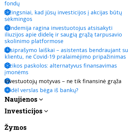
fondų
3 žingsniai, kad jūsų investicijos į akcijas būtų
sėkmingos
Pandemija ragina investuotojus atsisakyti
iliuzijos apie didelę ir saugią grąžą tarpusavio
skolinimo platformose
Atsiprašymo laiškai – asistentas bendraujant su
klientu, ne Covid-19 pralaimėjimo pripažinimas
Rizikos paskolos: alternatyvus finansavimas
įmonėms
Investuotojų motyvas – ne tik finansinė grąža
Kodėl verslas bėga iš bankų?
Naujienos
Investicijos
Žymos