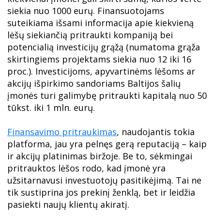
siekia nuo 1000 eurų. Finansuotojams
suteikiama išsami informacija apie kiekvieną
lėšų siekiančią pritraukti kompaniją bei
potencialią investicijų grąžą (numatoma grąža
skirtingiems projektams siekia nuo 12 iki 16
proc.). Investicijoms, apyvartinėms lėšoms ar
akcijų išpirkimo sandoriams Baltijos šalių
įmonės turi galimybę pritraukti kapitalą nuo 50
tūkst. iki 1 mln. eurų.
Finansavimo pritraukimas
, naudojantis tokia
platforma, jau yra pelnęs gerą reputaciją – kaip
ir akcijų platinimas biržoje. Be to, sėkmingai
pritrauktos lėšos rodo, kad įmonė yra
užsitarnavusi investuotojų pasitikėjimą. Tai ne
tik sustiprina jos prekinį ženklą, bet ir leidžia
pasiekti naujų klientų akiratį.