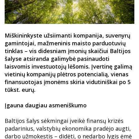
Miškininkyste užsiimanti kompanija, suvenyrų
gamintojai, mažmeninis maisto parduotuvių
tinklas – vis didesniam įmonių skaičiui Baltijos
šalyse atsiranda galimybė pasinaudoti
laisvomis investuotojų lėšomis. Įvertinę galimą
vietinių kompanijų plėtros potencialią, vienas
finansuotojas įmonėms skiria vidutiniškai po 5
tūkst. eurų.
Įgauna daugiau asmeniškumo
Baltijos šalys sėkmingai įveikė finansų krizės
padarinius, valstybių ekonomika pradėjo augti,
darbo užmokestis – didėti, o nedarbo lygis ėmė