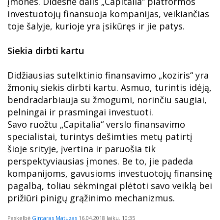
įmones. Didesnė dalis „Capitalia“ platformos
investuotojų finansuoja kompanijas, veikiančias
toje šalyje, kurioje yra įsikūręs ir jie patys.
Siekia dirbti kartu
Didžiausias sutelktinio finansavimo „koziris“ yra
žmonių siekis dirbti kartu. Asmuo, turintis idėją,
bendradarbiauja su žmogumi, norinčiu saugiai,
pelningai ir prasmingai investuoti.
Savo ruožtu „Capitalia“ verslo finansavimo
specialistai, turintys dešimties metų patirtį
šioje srityje, įvertina ir paruošia tik
perspektyviausias įmones. Be to, jie padeda
kompanijoms, gavusioms investuotojų finansinę
pagalbą, toliau sėkmingai plėtoti savo veiklą bei
prižiūri pinigų grąžinimo mechanizmus.
Paskelbė
Gintaras Matuzas
16.04.2018
laiku. 10:35