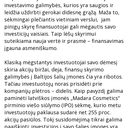
investavimo galimybės, kurios yra saugios ir
leidžia uždirbti gerokai didesnę grąžą. Maža to,
sėkmingai plečiantis vietiniam verslui, jam
pinigų skyrę finansuotojai gali mėgautis savo
investicijų vaisiais. Taip lėšų skyrimui
suteikiama nauja vertė ir prasmė – finansavimas
įgauna asmeniškumo.
Klasiką mėgstantys investuotojai savo dėmesį
skiria akcijų biržai, deja, finansų skyrimo
galimybės į Baltijos šalių įmones čia yra ribotos.
Tačiau investuotojų noras prisidėti prie
kompanijų plėtros – didelis. Kaip pavyzdį galima
paminėti latviškos įmonės „Madara Cosmetics“
pirminio viešo siūlymo (IPO) sėkmę, kurio metu
investuotojų paklausa sudarė net 255 proc.
akcijų pasiūlos. Tokį susidomėjimą tikrai galima
paaiškinti: investicijos į savo šalies įmones yra