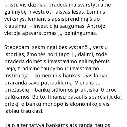
kristi. Vis dažniau pradedama svarstyti apie
galimybę investuoti laisvas lėšas. Esminis
veiksnys, lemiantis apsisprendimą šiuo
klausimu, – investicijų saugumas. Antroje
vietoje apsvarstomas jų pelningumas.
Stebėdami sėkmingai besivystančių verslų
istorijas, žmonės nori tapti jų dalimi, todėl
pradeda domėtis investavimo galimybėmis.
Deja, tradicinė taupymo ir investavimo
institucija – komercinis bankas – vis labiau
praranda savo patrauklumą. Viena iš to
priežasčių – bankų siūlomos praktiškai 0 proc.
palūkanos. Be to, finansų pasaulis sparčiai juda į
priekį, o bankų monopolis ekonomikoje vis
labiau traukiasi.
Kaip alternatyva bankams atsiranda naujos