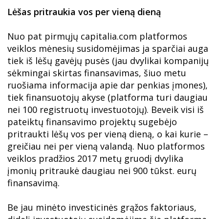
Lėšas pritraukia vos per vieną dieną
Nuo pat pirmųjų capitalia.com platformos
veiklos mėnesių susidomėjimas ja sparčiai auga
tiek iš lėšų gavėjų pusės (jau dvylikai kompanijų
sėkmingai skirtas finansavimas, šiuo metu
ruošiama informacija apie dar penkias įmones),
tiek finansuotojų akyse (platforma turi daugiau
nei 100 registruotų investuotojų). Beveik visi iš
pateiktų finansavimo projektų sugebėjo
pritraukti lėšų vos per vieną dieną, o kai kurie –
greičiau nei per vieną valandą. Nuo platformos
veiklos pradžios 2017 metų gruodį dvylika
įmonių pritraukė daugiau nei 900 tūkst. eurų
finansavimą.
Be jau minėto investicinės grąžos faktoriaus,