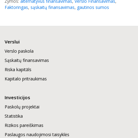
Žymos:
alternatyvus finansavimas
,
Verslo Finansavimas
,
Faktoringas
,
sąskaitų finansavimas
,
gautinos sumos
Verslui
Verslo paskola
Sąskaitų finansavimas
Riska kapitāls
Kapitalo pritraukimas
Investicijos
Paskolų projektai
Statistika
Rizikos pareiškimas
Paslaugos naudojimosi taisyklės