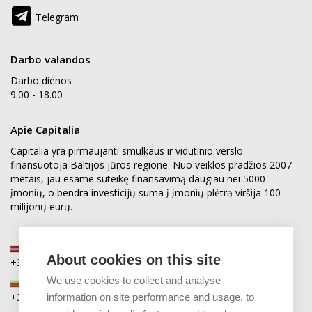
Telegram
Darbo valandos
Darbo dienos
9.00 - 18.00
Apie Capitalia
Capitalia yra pirmaujanti smulkaus ir vidutinio verslo
finansuotoja Baltijos jūros regione. Nuo veiklos pradžios 2007
metais, jau esame suteikę finansavimą daugiau nei 5000
įmonių, o bendra investicijų suma į įmonių plėtrą viršija 100
milijonų eurų.
Latvija
About cookies on this site
+371 2880 0880
We use cookies to collect and analyse
Lietuva
+370 6168 0880
information on site performance and usage, to