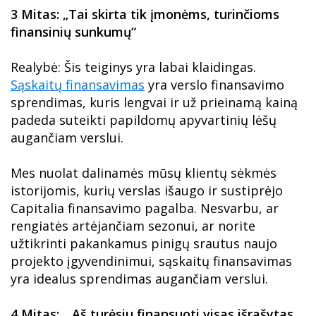
3 Mitas: „Tai skirta tik įmonėms, turinčioms
finansinių sunkumų“
Realybė: Šis teiginys yra labai klaidingas.
Sąskaitų finansavimas
yra verslo finansavimo
sprendimas, kuris lengvai ir už prieinamą kainą
padeda suteikti papildomų apyvartinių lėšų
augančiam verslui.
Mes nuolat dalinamės mūsų klientų sėkmės
istorijomis, kurių verslas išaugo ir sustiprėjo
Capitalia finansavimo pagalba. Nesvarbu, ar
rengiatės artėjančiam sezonui, ar norite
užtikrinti pakankamus pinigų srautus naujo
projekto įgyvendinimui, sąskaitų finansavimas
yra idealus sprendimas augančiam verslui.
4 Mitas: „ Aš turėsiu finansuoti visas išrašytas