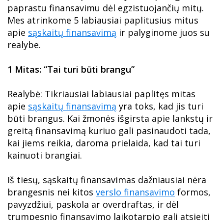
paprastu finansavimu dėl egzistuojančių mitų.
Mes atrinkome 5 labiausiai paplitusius mitus
apie
sąskaitų finansavimą
ir palyginome juos su
realybe.
1 Mitas: “Tai turi būti brangu”
Realybė: Tikriausiai labiausiai paplitęs mitas
apie
sąskaitų finansavimą
yra toks, kad jis turi
būti brangus. Kai žmonės išgirsta apie lankstų ir
greitą finansavimą kuriuo gali pasinaudoti tada,
kai jiems reikia, daroma prielaida, kad tai turi
kainuoti brangiai.
Iš tiesų, sąskaitų finansavimas dažniausiai nėra
brangesnis nei kitos
verslo finansavimo
formos,
pavyzdžiui, paskola ar overdraftas, ir dėl
trumpesnio finansavimo laikotarpio gali atsieiti