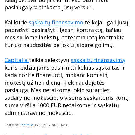
paslauga yra tinkama jūsų verslui.
Kai kurie
sąskaitų finansavimo
teikėjai gali jūsų
paprašyti pasirašyti ilgesnį kontraktą, tačiau
mes siūlome lankstų, neterminuotą kontraktą
kuriuo naudositės be jokių įsipareigojimų.
Capitalia
teikia selektyvų
sąskaitų finansavimą
kuris leidžia jums pasirinkti kokias sąskaitas ir
kada norite finansuoti, mokant komisinį
mokestį už tiek dienų, kiek naudojotės
paslauga. Mes netaikome jokio sutarties
sudarymo mokesčio, o visoms sąskaitoms kurių
suma viršija 1000 EUR netaikome ir sąskaitų
administravimo mokesčio.
Paskelbė
Capitalia
05.06.2017
laiku. 14:31