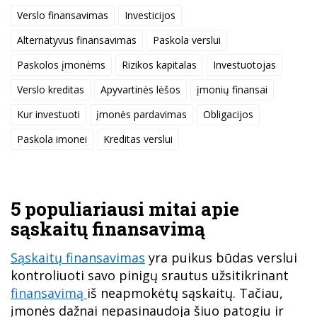
Verslo finansavimas
Investicijos
Alternatyvus finansavimas
Paskola verslui
Paskolos įmonėms
Rizikos kapitalas
Investuotojas
Verslo kreditas
Apyvartinės lėšos
įmonių finansai
Kur investuoti
įmonės pardavimas
Obligacijos
Paskola imonei
Kreditas verslui
5 populiariausi mitai apie
sąskaitų finansavimą
Sąskaitų finansavimas
yra puikus būdas verslui
kontroliuoti savo pinigų srautus užsitikrinant
finansavimą
iš neapmokėtų sąskaitų. Tačiau,
įmonės dažnai nepasinaudoja šiuo patogiu ir