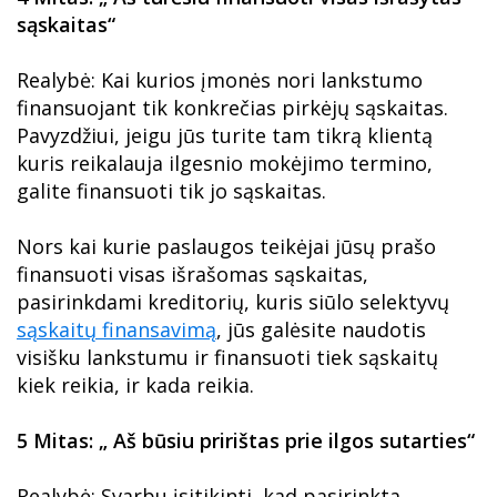
sąskaitas“
Realybė: Kai kurios įmonės nori lankstumo
finansuojant tik konkrečias pirkėjų sąskaitas.
Pavyzdžiui, jeigu jūs turite tam tikrą klientą
kuris reikalauja ilgesnio mokėjimo termino,
galite finansuoti tik jo sąskaitas.
Nors kai kurie paslaugos teikėjai jūsų prašo
finansuoti visas išrašomas sąskaitas,
pasirinkdami kreditorių, kuris siūlo selektyvų
sąskaitų finansavimą
, jūs galėsite naudotis
visišku lankstumu ir finansuoti tiek sąskaitų
kiek reikia, ir kada reikia.
5 Mitas: „ Aš būsiu pririštas prie ilgos sutarties“
Realybė: Svarbu įsitikinti, kad pasirinkta