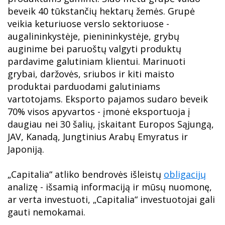
beveik 40 tūkstančių hektarų žemės. Grupė
veikia keturiuose verslo sektoriuose -
augalininkystėje, pienininkystėje, grybų
auginime bei paruoštų valgyti produktų
pardavime galutiniam klientui. Marinuoti
grybai, daržovės, sriubos ir kiti maisto
produktai parduodami galutiniams
vartotojams. Eksporto pajamos sudaro beveik
70% visos apyvartos - įmonė eksportuoja į
daugiau nei 30 šalių, įskaitant Europos Sąjungą,
JAV, Kanadą, Jungtinius Arabų Emyratus ir
Japoniją.
„Capitalia“ atliko bendrovės išleistų
obligacijų
analizę - išsamią informaciją ir mūsų nuomonę,
ar verta investuoti, „Capitalia“ investuotojai gali
gauti nemokamai.