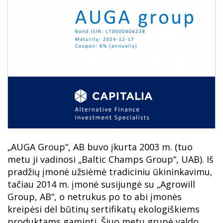
„AUGA Group“, AB buvo įkurta 2003 m. (tuo
metu ji vadinosi „Baltic Champs Group“, UAB). Iš
pradžių įmonė užsiėmė tradiciniu ūkininkavimu,
tačiau 2014 m. įmonė susijungė su „Agrowill
Group, AB“, o netrukus po to abi įmonės
kreipėsi dėl būtinų sertifikatų ekologiškiems
produktams gaminti. Šiuo metu grupė valdo