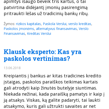
apimtys išaugo beveik tris kartus, o tai
patvirtina didėjantį įmonių pasirengimą
pritraukti lėšas už tradicinių bankų ribų.
Žymos:
rizikos kapitalas
,
Paskola Verslui
,
verslo kreditas
,
Paskolos įmonėms
,
alternatyvus finansavimas
,
Verslo
Finansavimas
,
Kreditas Verslui
Klausk eksperto: Kas yra
paskolos vertinimas?
13.06.2018
Kreipiantis į bankus ar kitas tradicines kredito
įstaigas, paskolos paraiškos teikimas kartais
gali atrodyti kaip žinutės butelyje siuntimas.
Niekada nežinai, kada paraišką pamatys ir kaip į
ją atsakys. Viskas, ką galite padaryti, tai laukti
atsakymo, kuris gali užtrukti savaites ar net