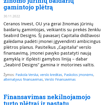
žinomo jūrinių baidarių
gamintojo plėtrą
30.11.2022
Ceranos Invest, OU yra gerai žinomas jūrinių
baidarių gamintojas, veikiantis su prekės ženklu
Seabird Designs. Šį pavasarį Capitalia didžiavosi
galėdama padėti įmonei įgyvendinti ambicingus
plėtros planus. Pasitelkus „Capitalia“ verslo
finansavimą, įmonei pavyko pastatyti naują
gamyklą ir išplėsti gamybos liniją – dabar
„Seabird Designs“ gamina ir motorines valtis.
Žymos:
Paskola Verslui
,
verslo kreditas
,
Paskolos įmonėms
,
alternatyvus finansavimas
,
Verslo Finansavimas
Finansavimas nekilnojamojo
turto plėtrai ir pastatų