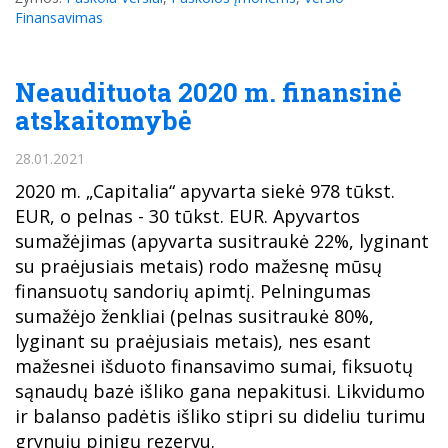
Finansavimas
Neaudituota 2020 m. finansinė
atskaitomybė
28.01.2021
2020 m. „Capitalia“ apyvarta siekė 978 tūkst.
EUR, o pelnas - 30 tūkst. EUR. Apyvartos
sumažėjimas (apyvarta susitraukė 22%, lyginant
su praėjusiais metais) rodo mažesnę mūsų
finansuotų sandorių apimtį. Pelningumas
sumažėjo ženkliai (pelnas susitraukė 80%,
lyginant su praėjusiais metais), nes esant
mažesnei išduoto finansavimo sumai, fiksuotų
sąnaudų bazė išliko gana nepakitusi. Likvidumo
ir balanso padėtis išliko stipri su dideliu turimu
grynųjų pinigų rezervu.