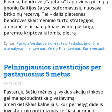
Finansų bendrovė „Capitalia“ tapo viena pirmųjų
įmonių Baltijos šalyse, suformavusių nuosavą
bitkoinų rezervą. Tai – dalis platesnės
bendrovės skaitmeninio turto strategijos,
apimančios ir naujų finansavimo paslaugų,
paremtų kriptovaliutomis, plėtrą.
Žymos:
Paskola Verslui
,
verslo kreditas
,
Paskolos įmonėms
,
alternatyvus finansavimas
,
Verslo Finansavimas
,
Kur Investuoti
Pelningiausios investicijos per
pastaruosius 5 metus
09.05.2025
Pastarųjų šešių mėnesių įvykius akcijų rinkose
galima apibūdinti kaip važiavimą
amerikietiškais kalneliais, kur pernelyg didelis
investuotojų optimizmas keičiasi nerimu ir