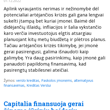
01.12.2022
Aplink vyraujantis nerimas ir nežinomybė dėl
potencialiai artėjančios krizės gali gana lengvai
sukelti įtampą bet kuriai įmonei. Baimė dėl
didėjančių išlaidų, infliacijos ir šalia vykstančio
karo verčia investuotojus elgtis atsargiau
planuojant kitų metų biudžetą ir plėtros planus.
Tačiau artėjančios krizės tikimybę, jei įmonė
gerai pasirengusi, galima išnaudoti kaip
galimybę. Yra daug pasirinkimų, kaip įmonė gali
panaudoti papildomą finansavimą, kad
pasirengtų stabilesnei ateičiai.
Žymos:
verslo kreditas
,
Paskolos įmonėms
,
alternatyvus
finansavimas
,
Kreditas Verslui
Capitalia finansuoja gerai