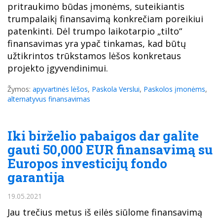
pritraukimo būdas įmonėms, suteikiantis
trumpalaikį finansavimą konkrečiam poreikiui
patenkinti. Dėl trumpo laikotarpio „tilto“
finansavimas yra ypač tinkamas, kad būtų
užtikrintos trūkstamos lėšos konkretaus
projekto įgyvendinimui.
Žymos:
apyvartinės lėšos
,
Paskola Verslui
,
Paskolos įmonėms
,
alternatyvus finansavimas
Iki birželio pabaigos dar galite
gauti 50,000 EUR finansavimą su
Europos investicijų fondo
garantija
19.05.2021
Jau trečius metus iš eilės siūlome finansavimą