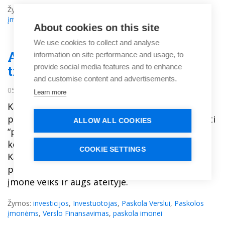
Žymos:
investicijos
,
Investuotojas
,
Paskola Verslui
,
Paskolos
įmonėms
,
alternatyvus finansavimas
,
Verslo Finansavimas
About cookies on this site
We use cookies to collect and analyse
Ar jums reikia investuotojo? Ar
information on site performance and usage, to
tiesiog paskolos verslui?
provide social media features and to enhance
and customise content and advertisements.
05.03.2018
Learn more
Kai smulkaus verslo savininkams reikia
papildomo kapitalo įmonėje, jie pradeda ieškoti
ALLOW ALL COOKIES
“pinigų“. Tačiau, pirmiausia reikėtų nuspręsti,
kokia pinigų forma yra tinkamiausia verslui.
COOKIE SETTINGS
Kalbant apie verslo pradžią arba plėtrą,
pasirinktas pinigų šaltinis gali nulemti tai, kaip
įmonė veiks ir augs ateityje.
Žymos:
investicijos
,
Investuotojas
,
Paskola Verslui
,
Paskolos
įmonėms
,
Verslo Finansavimas
,
paskola imonei