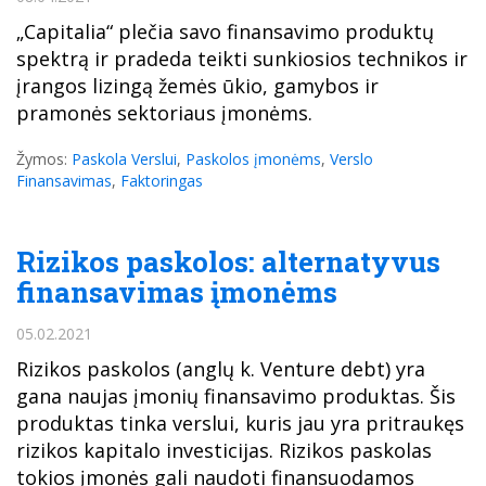
„Capitalia“ plečia savo finansavimo produktų
spektrą ir pradeda teikti sunkiosios technikos ir
įrangos lizingą žemės ūkio, gamybos ir
pramonės sektoriaus įmonėms.
Žymos:
Paskola Verslui
,
Paskolos įmonėms
,
Verslo
Finansavimas
,
Faktoringas
Rizikos paskolos: alternatyvus
finansavimas įmonėms
05.02.2021
Rizikos paskolos (anglų k. Venture debt) yra
gana naujas įmonių finansavimo produktas. Šis
produktas tinka verslui, kuris jau yra pritraukęs
rizikos kapitalo investicijas. Rizikos paskolas
tokios įmonės gali naudoti finansuodamos