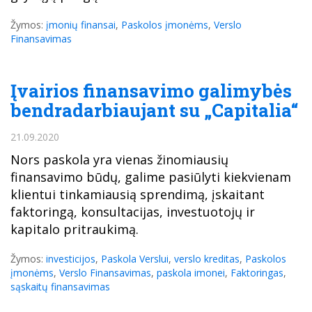
Žymos:
įmonių finansai
,
Paskolos įmonėms
,
Verslo
Finansavimas
Įvairios finansavimo galimybės
bendradarbiaujant su „Capitalia“
21.09.2020
Nors paskola yra vienas žinomiausių
finansavimo būdų, galime pasiūlyti kiekvienam
klientui tinkamiausią sprendimą, įskaitant
faktoringą, konsultacijas, investuotojų ir
kapitalo pritraukimą.
Žymos:
investicijos
,
Paskola Verslui
,
verslo kreditas
,
Paskolos
įmonėms
,
Verslo Finansavimas
,
paskola imonei
,
Faktoringas
,
sąskaitų finansavimas