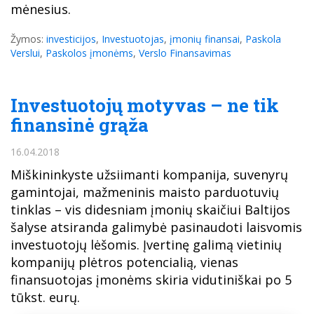
mėnesius.
Žymos:
investicijos
,
Investuotojas
,
įmonių finansai
,
Paskola
Verslui
,
Paskolos įmonėms
,
Verslo Finansavimas
Investuotojų motyvas – ne tik
finansinė grąža
16.04.2018
Miškininkyste užsiimanti kompanija, suvenyrų
gamintojai, mažmeninis maisto parduotuvių
tinklas – vis didesniam įmonių skaičiui Baltijos
šalyse atsiranda galimybė pasinaudoti laisvomis
investuotojų lėšomis. Įvertinę galimą vietinių
kompanijų plėtros potencialią, vienas
finansuotojas įmonėms skiria vidutiniškai po 5
tūkst. eurų.