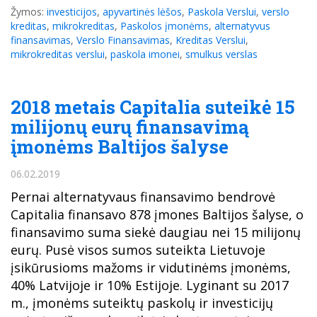
Žymos:
investicijos
,
apyvartinės lėšos
,
Paskola Verslui
,
verslo
kreditas
,
mikrokreditas
,
Paskolos įmonėms
,
alternatyvus
finansavimas
,
Verslo Finansavimas
,
Kreditas Verslui
,
mikrokreditas verslui
,
paskola imonei
,
smulkus verslas
2018 metais Capitalia suteikė 15
milijonų eurų finansavimą
įmonėms Baltijos šalyse
06.02.2019
Pernai alternatyvaus finansavimo bendrovė
Capitalia finansavo 878 įmones Baltijos šalyse, o
finansavimo suma siekė daugiau nei 15 milijonų
eurų. Pusė visos sumos suteikta Lietuvoje
įsikūrusioms mažoms ir vidutinėms įmonėms,
40% Latvijoje ir 10% Estijoje. Lyginant su 2017
m., įmonėms suteiktų paskolų ir investicijų