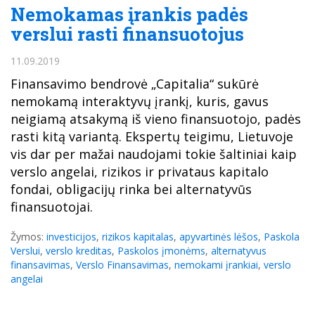
Nemokamas įrankis padės
verslui rasti finansuotojus
11.09.2019
Finansavimo bendrovė „Capitalia“ sukūrė
nemokamą interaktyvų įrankį, kuris, gavus
neigiamą atsakymą iš vieno finansuotojo, padės
rasti kitą variantą. Ekspertų teigimu, Lietuvoje
vis dar per mažai naudojami tokie šaltiniai kaip
verslo angelai, rizikos ir privataus kapitalo
fondai, obligacijų rinka bei alternatyvūs
finansuotojai.
Žymos:
investicijos
,
rizikos kapitalas
,
apyvartinės lėšos
,
Paskola
Verslui
,
verslo kreditas
,
Paskolos įmonėms
,
alternatyvus
finansavimas
,
Verslo Finansavimas
,
nemokami įrankiai
,
verslo
angelai