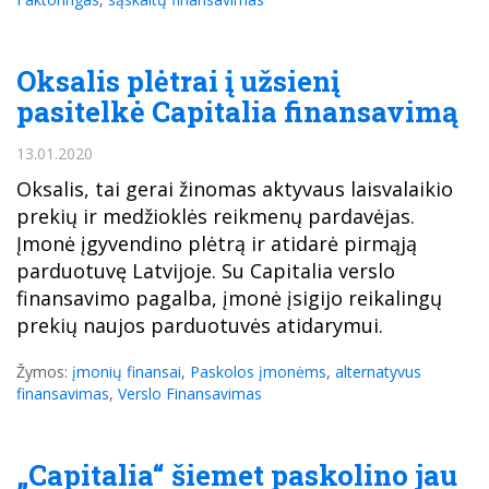
Oksalis plėtrai į užsienį
pasitelkė Capitalia finansavimą
13.01.2020
Oksalis, tai gerai žinomas aktyvaus laisvalaikio
prekių ir medžioklės reikmenų pardavėjas.
Įmonė įgyvendino plėtrą ir atidarė pirmąją
parduotuvę Latvijoje. Su Capitalia verslo
finansavimo pagalba, įmonė įsigijo reikalingų
prekių naujos parduotuvės atidarymui.
Žymos:
įmonių finansai
,
Paskolos įmonėms
,
alternatyvus
finansavimas
,
Verslo Finansavimas
„Capitalia“ šiemet paskolino jau