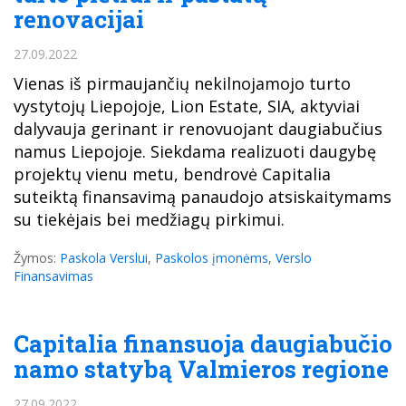
renovacijai
27.09.2022
Vienas iš pirmaujančių nekilnojamojo turto
vystytojų Liepojoje, Lion Estate, SIA, aktyviai
dalyvauja gerinant ir renovuojant daugiabučius
namus Liepojoje. Siekdama realizuoti daugybę
projektų vienu metu, bendrovė Capitalia
suteiktą finansavimą panaudojo atsiskaitymams
su tiekėjais bei medžiagų pirkimui.
Žymos:
Paskola Verslui
,
Paskolos įmonėms
,
Verslo
Finansavimas
Capitalia finansuoja daugiabučio
namo statybą Valmieros regione
27.09.2022