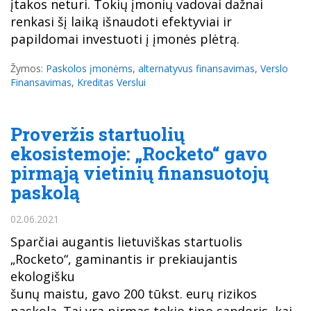
įtakos neturi. Tokių įmonių vadovai dažnai
renkasi šį laiką išnaudoti efektyviai ir
papildomai investuoti į įmonės plėtrą.
Žymos:
Paskolos įmonėms
,
alternatyvus finansavimas
,
Verslo
Finansavimas
,
Kreditas Verslui
Proveržis startuolių
ekosistemoje: „Rocketo“ gavo
pirmąją vietinių finansuotojų
paskolą
02.06.2021
Sparčiai augantis lietuviškas startuolis
„Rocketo“, gaminantis ir prekiaujantis
ekologišku
šunų maistu, gavo 200 tūkst. eurų rizikos