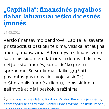
„Capitalia“: finansinės pagalbos
dabar labiausiai ieško didesnės
įmonės
31.03.2020
Verslo finansavimo bendrovė „Capitalia“ savaitei
pristabdžiusi paskolų teikimą, visiškai atnaujina
įmonių finansavimą. Alternatyviais finansavimo
šaltiniais šiuo metu labiausiai domisi didesnės
nei įprastai įmonės, kurios ieško greitų
sprendimų. Su sunkumais laiku grąžinti
pasiimtas paskolas Lietuvoje susidūrė
dešimtadalis įmonės klientų, jiems siūloma
galimybė atidėti paskolų grąžinimą.
Žymos:
apyvartinės lėšos
,
Paskola Verslui
,
Paskolos įmonėms
,
alternatyvus finansavimas
,
Verslo Finansavimas
,
paskola imonei
,
Faktoringas
,
sąskaitų finansavimas