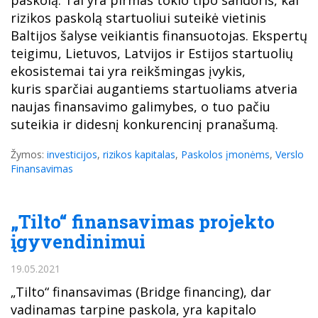
paskolą. Tai yra pirmas tokio tipo sandoris, kai
rizikos paskolą startuoliui suteikė vietinis
Baltijos šalyse veikiantis finansuotojas. Ekspertų
teigimu, Lietuvos, Latvijos ir Estijos startuolių
ekosistemai tai yra reikšmingas įvykis,
kuris sparčiai augantiems startuoliams atveria
naujas finansavimo galimybes, o tuo pačiu
suteikia ir didesnį konkurencinį pranašumą.
Žymos:
investicijos
,
rizikos kapitalas
,
Paskolos įmonėms
,
Verslo
Finansavimas
„Tilto“ finansavimas projekto
įgyvendinimui
19.05.2021
„Tilto“ finansavimas (Bridge financing), dar
vadinamas tarpine paskola, yra kapitalo