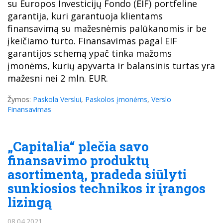
su Europos Investicijų Fondo (EIF) portfeline
garantija, kuri garantuoja klientams
finansavimą su mažesnėmis palūkanomis ir be
įkeičiamo turto. Finansavimas pagal EIF
garantijos schemą ypač tinka mažoms
įmonėms, kurių apyvarta ir balansinis turtas yra
mažesni nei 2 mln. EUR.
Žymos:
Paskola Verslui
,
Paskolos įmonėms
,
Verslo
Finansavimas
„Capitalia“ plečia savo
finansavimo produktų
asortimentą, pradeda siūlyti
sunkiosios technikos ir įrangos
lizingą
08.04.2021