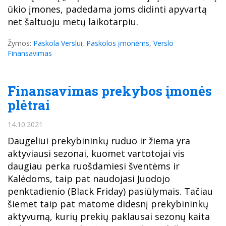
ūkio įmones, padedama joms didinti apyvartą
net šaltuoju metų laikotarpiu.
Žymos:
Paskola Verslui
,
Paskolos įmonėms
,
Verslo
Finansavimas
Finansavimas prekybos įmonės
plėtrai
14.10.2021
Daugeliui prekybininkų ruduo ir žiema yra
aktyviausi sezonai, kuomet vartotojai vis
daugiau perka ruošdamiesi šventėms ir
Kalėdoms, taip pat naudojasi Juodojo
penktadienio (Black Friday) pasiūlymais. Tačiau
šiemet taip pat matome didesnį prekybininkų
aktyvumą, kurių prekių paklausai sezonų kaita