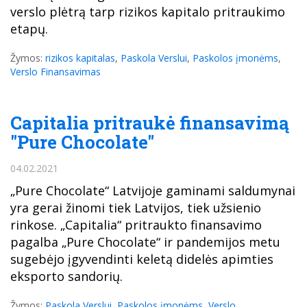
verslo plėtrą tarp rizikos kapitalo pritraukimo
etapų.
Žymos:
rizikos kapitalas
,
Paskola Verslui
,
Paskolos įmonėms
,
Verslo Finansavimas
Capitalia pritraukė finansavimą
"Pure Chocolate"
04.02.2021
„Pure Chocolate“ Latvijoje gaminami saldumynai
yra gerai žinomi tiek Latvijos, tiek užsienio
rinkose. „Capitalia“ pritraukto finansavimo
pagalba „Pure Chocolate“ ir pandemijos metu
sugebėjo įgyvendinti keletą didelės apimties
eksporto sandorių.
Žymos:
Paskola Verslui
,
Paskolos įmonėms
,
Verslo