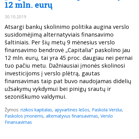
12 mln. eurų
30.10.2019
Atsargi bankų skolinimo politika augina verslo
susidomėjimą alternatyviais finansavimo
šaltiniais. Per šių metų 9 mėnesius verslo
finansavimo bendrovė „Capitalia“ paskolino jau
12 mln. eurų, tai yra 45 proc. daugiau nei pernai
tuo pačiu metu. Dažniausiai įmonės skolinosi
investicijoms į verslo plėtrą, gautas
finansavimas taip pat buvo naudojamas didelių
užsakymų vykdymui bei pinigų srautų ir
sezoniškumo valdymui.
Žymos:
rizikos kapitalas
,
apyvartinės lėšos
,
Paskola Verslui
,
Paskolos įmonėms
,
alternatyvus finansavimas
,
Verslo
Finansavimas