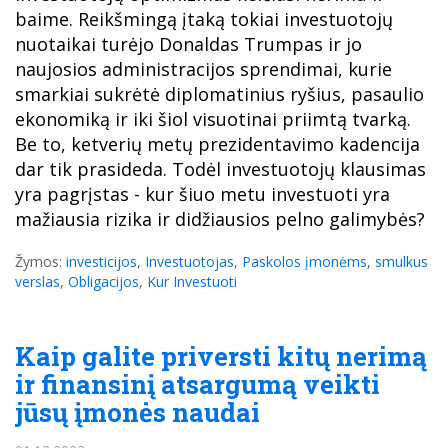
baime. Reikšmingą įtaką tokiai investuotojų
nuotaikai turėjo Donaldas Trumpas ir jo
naujosios administracijos sprendimai, kurie
smarkiai sukrėtė diplomatinius ryšius, pasaulio
ekonomiką ir iki šiol visuotinai priimtą tvarką.
Be to, ketverių metų prezidentavimo kadencija
dar tik prasideda. Todėl investuotojų klausimas
yra pagrįstas - kur šiuo metu investuoti yra
mažiausia rizika ir didžiausios pelno galimybės?
Žymos:
investicijos
,
Investuotojas
,
Paskolos įmonėms
,
smulkus
verslas
,
Obligacijos
,
Kur Investuoti
Kaip galite priversti kitų nerimą
ir finansinį atsargumą veikti
jūsų įmonės naudai