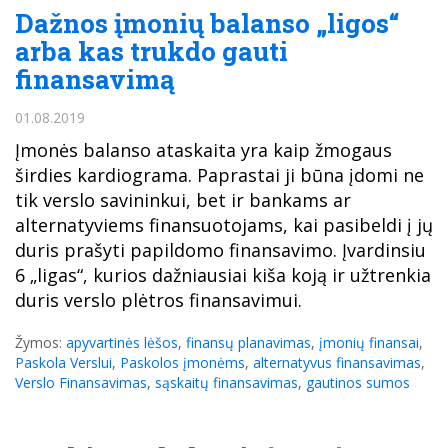
Dažnos įmonių balanso „ligos“
arba kas trukdo gauti
finansavimą
01.08.2019
Įmonės balanso ataskaita yra kaip žmogaus
širdies kardiograma. Paprastai ji būna įdomi ne
tik verslo savininkui, bet ir bankams ar
alternatyviems finansuotojams, kai pasibeldi į jų
duris prašyti papildomo finansavimo. Įvardinsiu
6 „ligas“, kurios dažniausiai kiša koją ir užtrenkia
duris verslo plėtros finansavimui.
Žymos:
apyvartinės lėšos
,
finansų planavimas
,
įmonių finansai
,
Paskola Verslui
,
Paskolos įmonėms
,
alternatyvus finansavimas
,
Verslo Finansavimas
,
sąskaitų finansavimas
,
gautinos sumos