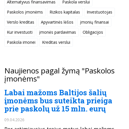
Alternatyvus finansavimas
Paskola verslui
Paskolos įmonėms
Rizikos kapitalas
Investuotojas
Verslo kreditas
Apyvartinės lėšos
įmonių finansai
Kur investuoti
įmonės pardavimas
Obligacijos
Paskola imonei
Kreditas verslui
Naujienos pagal žymą "Paskolos
įmonėms"
Labai mažoms Baltijos šalių
įmonėms bus suteikta prieiga
prie paskolų už 15 mln. eurų
09.04.2026