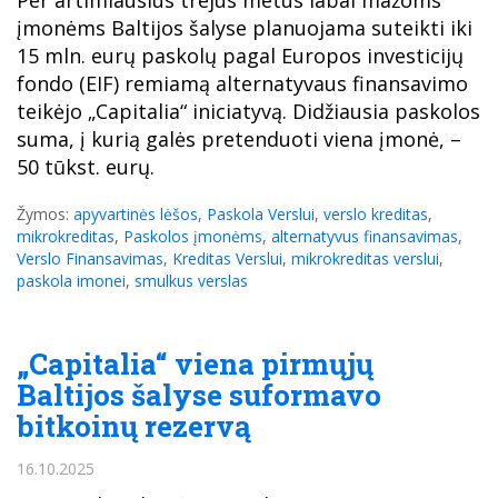
Per artimiausius trejus metus labai mažoms
įmonėms Baltijos šalyse planuojama suteikti iki
15 mln. eurų paskolų pagal Europos investicijų
fondo (EIF) remiamą alternatyvaus finansavimo
teikėjo „Capitalia“ iniciatyvą. Didžiausia paskolos
suma, į kurią galės pretenduoti viena įmonė, –
50 tūkst. eurų.
Žymos:
apyvartinės lėšos
,
Paskola Verslui
,
verslo kreditas
,
mikrokreditas
,
Paskolos įmonėms
,
alternatyvus finansavimas
,
Verslo Finansavimas
,
Kreditas Verslui
,
mikrokreditas verslui
,
paskola imonei
,
smulkus verslas
„Capitalia“ viena pirmųjų
Baltijos šalyse suformavo
bitkoinų rezervą
16.10.2025