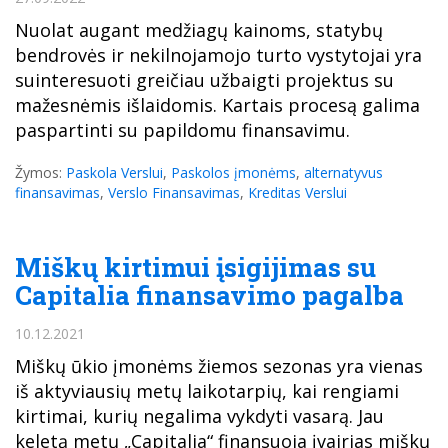
Nuolat augant medžiagų kainoms, statybų
bendrovės ir nekilnojamojo turto vystytojai yra
suinteresuoti greičiau užbaigti projektus su
mažesnėmis išlaidomis. Kartais procesą galima
paspartinti su papildomu finansavimu.
Žymos:
Paskola Verslui
,
Paskolos įmonėms
,
alternatyvus
finansavimas
,
Verslo Finansavimas
,
Kreditas Verslui
Miškų kirtimui įsigijimas su
Capitalia finansavimo pagalba
10.12.2021
Miškų ūkio įmonėms žiemos sezonas yra vienas
iš aktyviausių metų laikotarpių, kai rengiami
kirtimai, kurių negalima vykdyti vasarą. Jau
keletą metų „Capitalia“ finansuoja įvairias miškų