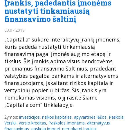
Įrankis, padedantis įmonėms
nustatyti tinkamiausią
finansavimo šaltinį
03.07.2019
„Capitalia“ sukūrė interaktyvų įrankį įmonėms,
kuris padeda nustatyti tinkamiausią
finansavimą pagal įmonės augimo etapą ir
tikslus. Šis įrankis apima visus bendrovėms
prieinamus finansavimo šaltinius, pradedant
valstybės pagalba bankams ir alternatyviems
finansuotojams, įskaitant rizikos kapitalą ir
vertybinių popierių biržas. Šis įrankis yra
nemokamas visiems, o jį rasite šiame
„Capitalia.com“ tinklalapyje.
Žymos:
investicijos
,
rizikos kapitalas
,
apyvartinės lėšos
,
Paskola
Verslui
,
verslo kreditas
,
Paskolos įmonėms
,
alternatyvus
finansavimas
,
paskola imonei
,
nemokami įrankiai