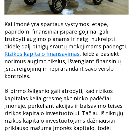
Kai įmonė yra spartaus vystymosi etape,
papildomi finansiniai įsipareigojimai gali
trukdyti augimo planams ir netgi nukreipti
didelę dalį pinigų srautų mokėjimams padengti.
Rizikos kapitalo finansavimas
, leidžia pasiekti
norimus augimo tikslus, išvengiant finansinių
įsipareigojimų ir neprarandant savo verslo
kontrolės.
Iš pirmo žvilgsnio gali atrodyti, kad rizikos
kapitalas kelia grėsmę akcininko padėčiai
įmonėje, perkeliant akcijas ir balsavimo teises
rizikos kapitalo investuotojui. Tačiau iš tikrųjų
rizikos kapitalo investuotojams dažniausiai
priklauso mažuma įmonės kapitalo, todėl