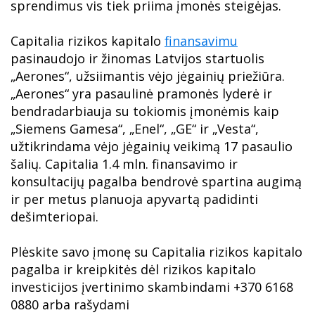
sprendimus vis tiek priima įmonės steigėjas.
Capitalia rizikos kapitalo
finansavimu
pasinaudojo ir žinomas Latvijos startuolis
„Aerones“, užsiimantis vėjo jėgainių priežiūra.
„Aerones“ yra pasaulinė pramonės lyderė ir
bendradarbiauja su tokiomis įmonėmis kaip
„Siemens Gamesa“, „Enel“, „GE“ ir „Vesta“,
užtikrindama vėjo jėgainių veikimą 17 pasaulio
šalių. Capitalia 1.4 mln. finansavimo ir
konsultacijų pagalba bendrovė spartina augimą
ir per metus planuoja apyvartą padidinti
dešimteriopai.
Plėskite savo įmonę su Capitalia rizikos kapitalo
pagalba ir kreipkitės dėl rizikos kapitalo
investicijos įvertinimo skambindami +370 6168
0880 arba rašydami