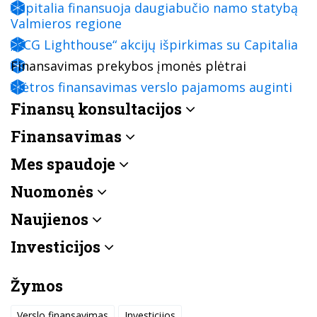
Capitalia finansuoja daugiabučio namo statybą
Valmieros regione
„RCG Lighthouse“ akcijų išpirkimas su Capitalia
Finansavimas prekybos įmonės plėtrai
Plėtros finansavimas verslo pajamoms auginti
Finansų konsultacijos
Finansavimas
Mes spaudoje
Nuomonės
Naujienos
Investicijos
Žymos
Verslo finansavimas
Investicijos