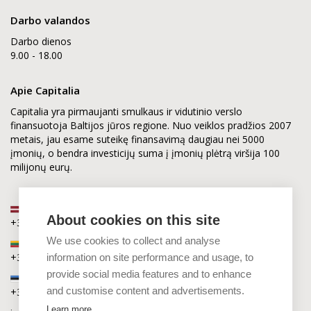
Darbo valandos
Darbo dienos
9.00 - 18.00
Apie Capitalia
Capitalia yra pirmaujanti smulkaus ir vidutinio verslo
finansuotoja Baltijos jūros regione. Nuo veiklos pradžios 2007
metais, jau esame suteikę finansavimą daugiau nei 5000
įmonių, o bendra investicijų suma į įmonių plėtrą viršija 100
milijonų eurų.
Latvija
About cookies on this site
+371 2880 0880
We use cookies to collect and analyse
Lietuva
+370 6168 0880
information on site performance and usage, to
provide social media features and to enhance
Estija
and customise content and advertisements.
+372 5864 0880
Learn more