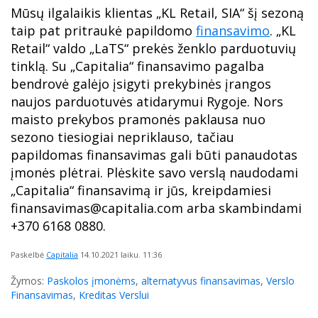
Mūsų ilgalaikis klientas „KL Retail, SIA“ šį sezoną
taip pat pritraukė papildomo
finansavimo
. „KL
Retail“ valdo „LaTS“ prekės ženklo parduotuvių
tinklą. Su „Capitalia“ finansavimo pagalba
bendrovė galėjo įsigyti prekybinės įrangos
naujos parduotuvės atidarymui Rygoje. Nors
maisto prekybos pramonės paklausa nuo
sezono tiesiogiai nepriklauso, tačiau
papildomas finansavimas gali būti panaudotas
įmonės plėtrai. Plėskite savo verslą naudodami
„Capitalia“ finansavimą ir jūs, kreipdamiesi
finansavimas@capitalia.com arba skambindami
+370 6168 0880.
Paskelbė
Capitalia
14.10.2021
laiku. 11:36
Žymos:
Paskolos įmonėms
,
alternatyvus finansavimas
,
Verslo
Finansavimas
,
Kreditas Verslui