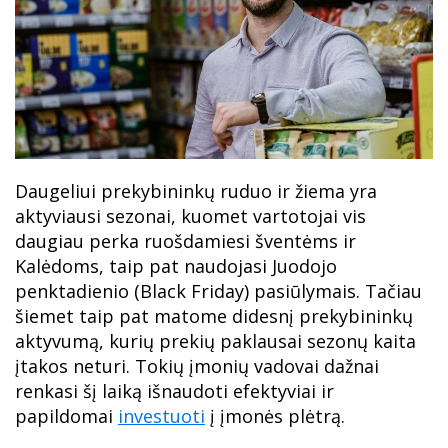
Daugeliui prekybininkų ruduo ir žiema yra
aktyviausi sezonai, kuomet vartotojai vis
daugiau perka ruošdamiesi šventėms ir
Kalėdoms, taip pat naudojasi Juodojo
penktadienio (Black Friday) pasiūlymais. Tačiau
šiemet taip pat matome didesnį prekybininkų
aktyvumą, kurių prekių paklausai sezonų kaita
įtakos neturi. Tokių įmonių vadovai dažnai
renkasi šį laiką išnaudoti efektyviai ir
papildomai
investuoti
į įmonės plėtrą.