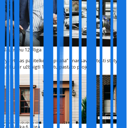
Nautrenu 12, Riga
Vystytojas pasitelkė „Capitalia“ finansavimą tęsti statybos
darbus ir užbaigti 10 butų pastato projektą.
Zasulauka 6, Riga