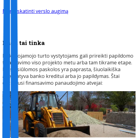
Noriu skatinti verslo augimą
Kada tai tinka
Nekilnojamojo turto vystytojams gali prireikti papildomo
finansavimo viso projekto metu arba tam tikrame etape.
Mūsų siūlomos paskolos yra paprasta, šiuolaikiška
alternatyva banko kreditui arba jo papildymas. Štai
dažniausi finansavimo panaudojimo atvejai: