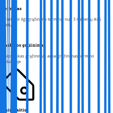
Terminas
Trumpi ir ilgi grąžinimo terminai nuo 3 mėnesių iki 5
metų
Paskolos grąžinimas
Laipsniškas grąžinimas arba grąžinimas termino
pabaigoje
Kainoraštis