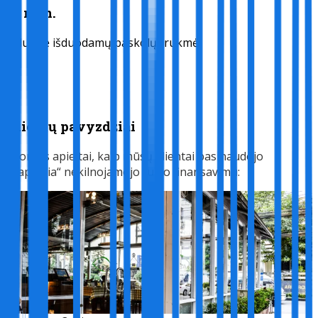
14 mėn.
Vidutinė išduodamų paskolų trukmė
Klientų pavyzdžiai
Istorijos apie tai, kaip mūsų klientai pasinaudojo
„Capitalia“ nekilnojamojo turto finansavimu: