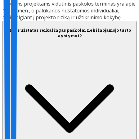
Tokiems projektams vidutinis paskolos terminas yra apie
12–24 mėn., o palūkanos nustatomos individualiai,
atsižvelgiant į projekto riziką ir užtikrinimo kokybę.
Koks užstatas reikalingas paskolai nekilnojamojo turto
vystymui?