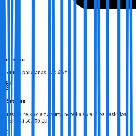
Permoka
Metinės palūkanos nuo 6%*
Užstatas
Įprastos neįkeičiamo turto nereikalaujančios paskolos
verslui iki 50,000 EUR