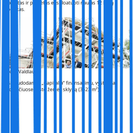
užbaigtas ir pradėtas eksploatuoti naujas 12 butų
projektas.
Bekas, Valdlauci
Pasinaudodamas „Capitalia“ finansavimu, vystytojas
Valdlaučiuose vysto žemės sklypą (3623 m²).