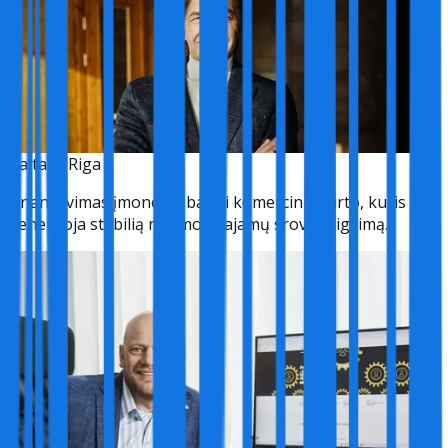
Balta 1, Riga
Finansavimas įmonei užbaigti komercinio turto, kuris
generuoja stabilią nuomos pajamų srovę, įsigijimą.