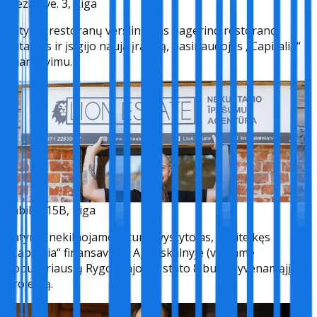
Meza Ave. 3, Riga
Patyręs restoranų verslininkas pagerino restorano
patalpas ir įsigijo naują įrangą, pasinaudojęs „Capitalia“
finansavimu.
Sabiles 15B, Riga
Patyręs nekilnojamojo turto vystytojas, pasitelkęs
„Capitalia“ finansavimą, Agenskalnyje (viename
populiariausių Rygos rajonų) stato 8 butų gyvenamąjį
projektą.