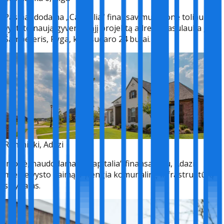
Pasinaudodama „Capitalia“ finansavimu, įmonė toliau
vystyto naują gyvenamąjį projektą adresu Zasulauka g. 6,
Šampeteris, Ryga, kurį sudaro 24 butai.
Rentnieki, Adazi
Įmonė, naudodamasi „Capitalia“ finansavimu, Adazi
mieste vysto kaimą ir įrengia komunalinę infrastruktūrą
sklypams.