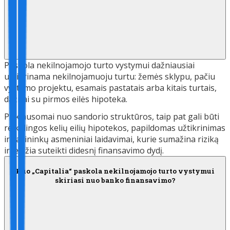
Paskola nekilnojamojo turto vystymui dažniausiai
užtikrinama nekilnojamuoju turtu: žemės sklypu, pačiu
vystymo projektu, esamais pastatais arba kitais turtais,
dažnai su pirmos eilės hipoteka.
Priklausomai nuo sandorio struktūros, taip pat gali būti
reikalingos kelių eilių hipotekos, papildomas užtikrinimas
ir savininkų asmeniniai laidavimai, kurie sumažina riziką
ir leidžia suteikti didesnį finansavimo dydį.
Kuo „Capitalia“ paskola nekilnojamojo turto vystymui
skiriasi nuo banko finansavimo?