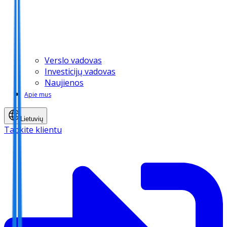
Verslo vadovas
Investicijų vadovas
Naujienos
Apie mus
Lietuvių
Tapkite klientu