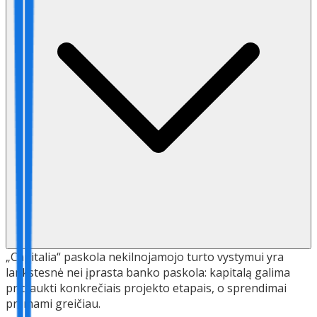
„Capitalia“ paskola nekilnojamojo turto vystymui yra
lankstesnė nei įprasta banko paskola: kapitalą galima
pritraukti konkrečiais projekto etapais, o sprendimai
priimami greičiau.