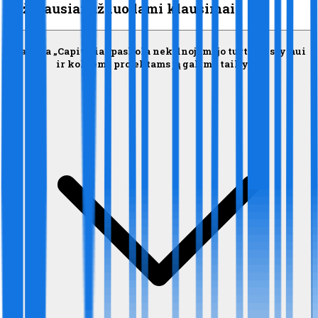
Dažniausiai užduodami klausimai
Kas yra „Capitalia“ paskola nekilnojamojo turto vystymui
ir kokiems projektams ją galima taikyti?