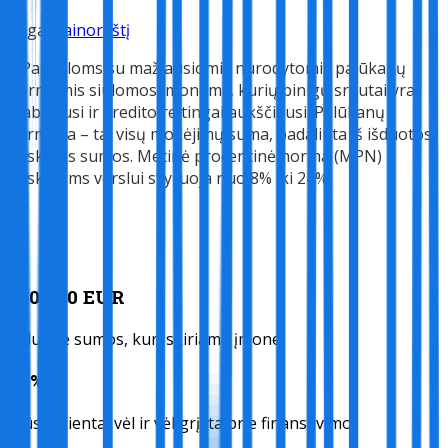
Pagal
kainoraštį
* Paskoloms su mažiausiomis nurodytomis palūkanų
normomis siūlomos įmonėms, kurių pinigų srautai yra
stabiliausi ir kredito reitingai aukščiausi. Palūkanų
permoka – tai visų mokėjimų suma, padalinta iš išduotos
paskolos sumos. Metinė procentinė norma (MPN)
paskoloms verslui svyruoja nuo 8% iki 24%.
250 000 EUR
Vidutinė sumos, kuri skiriama įmonei
84%
Mūsų klientai vėl ir vėl grįžta prie finansavimo