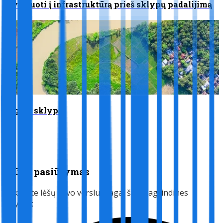
Investuoti į infrastruktūrą prieš sklypų padalijimą
Įsigyti sklypą
Mūsų pasiūlymas
Sukelkite lėšų savo verslui pagal šias pagrindines
sąlygas: