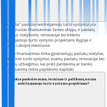
„Capitalia“ paskola nekilnojamojo turto vystymui yra
specializuotas finansavimas žemės sklypų ir pastatų
įsigijimui, statyboms, renovacijai bei kitiems
nekilnojamojo turto vystymo projektams Rygoje ir
kituose Latvijos miestuose.
Šio tipo finansavimas tinka gyvenamųjų pastatų statybai,
komercinio turto vystymui, esamų pastatų renovacijai bei
projektų užbaigimui, kai prieš pardavimą ar banko
refinansavimą reikia papildomo kapitalo.
Kokia paskolos suma, terminas ir palūkanų norma
nekilnojamojo turto vystymo projektams?