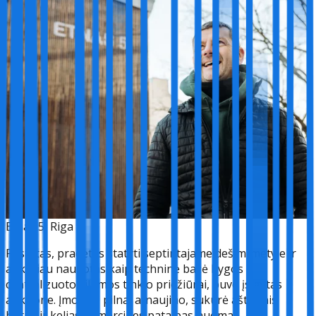
Etnas 5, Riga
Pastatas, pradėtas statyti septintajame dešimtmetyje ir
anksčiau naudotas kaip techninė bazė Rygos
centralizuoto šilumos tinklo priežiūrai, buvo įsigytas
aukcione. Įmonė jį pilnai atnaujino, sukurė aštuonis
butus ir kelias komercines patalpas nuomai.