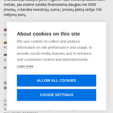
metais, jau esame suteikę finansavimą daugiau nei 5000
įmonių, o bendra investicijų suma į įmonių plėtrą viršija 100
milijonų eurų.
Latvija
About cookies on this site
+371 2880 0880
We use cookies to collect and analyse
Lietuva
+370 6168 0880
information on site performance and usage, to
provide social media features and to enhance
Estija
and customise content and advertisements.
+372 5864 0880
Learn more
info@capitalia.com
ALLOW ALL COOKIES
Slapukų privatumas
Naujienos
Kontaktai
© Capitalia 2009-2026. Teisės saugomos.
COOKIE SETTINGS
SUTELKTINIO FINANSAVIMO PASLAUGAS TEIKIA SE CAPITALIA, KURI YRA
PRIŽIŪRIMA IR LICENCIJUOTA LATVIJOS BANKO. INVESTAVIMAS Į
SUTELKTINIO FINANSAVIMO PROJEKTUS YRA SUSIJĘS SU RIZIKA PRARASTI