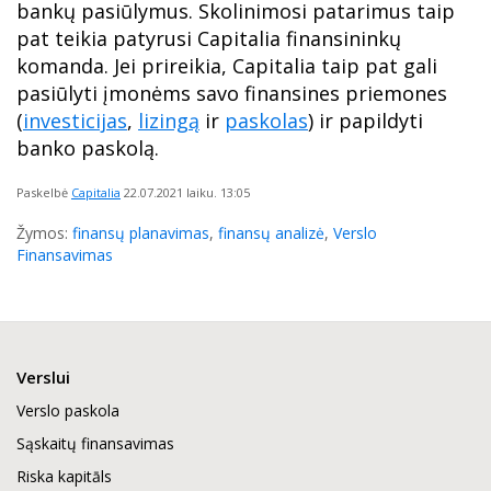
bankų pasiūlymus. Skolinimosi patarimus taip
pat teikia patyrusi Capitalia finansininkų
komanda. Jei prireikia, Capitalia taip pat gali
pasiūlyti įmonėms savo finansines priemones
(
investicijas
,
lizingą
ir
paskolas
) ir papildyti
banko paskolą.
Paskelbė
Capitalia
22.07.2021
laiku. 13:05
Žymos:
finansų planavimas
,
finansų analizė
,
Verslo
Finansavimas
Verslui
Verslo paskola
Sąskaitų finansavimas
Riska kapitāls