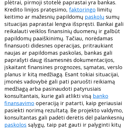
plėtrai, pirmoji stotelė paprastai yra bankas.
Kredito linijos pratęsimo,
faktoringo
limitų
keitimo ar mažesnių papildomų
paskolų
sumų
situacijas paprastai lengva išspręsti. Bankai gali
reikalauti veiklos finansinių duomenų ir galbūt
papildomų paaiškinimų. Tačiau, norėdamas
finansuoti didesnes operacijas, pritraukiant
naujas ar papildomas paskolas, bankas gali
paprašyti daug išsamesnės dokumentacijos,
įskaitant finansines prognozes, sąmatas, verslo
planus ir kitą medžiagą. Esant tokiai situacijai,
įmonės vadovybė gali pati paruošti reikiamą
medžiagą arba pasinaudoti patyrusiais
konsultantais, kurie gali atlikti visą
banko
finansavimo
operaciją ir patarti, kaip geriausiai
pasiekti norimą rezultatą. Be projekto valdymo,
konsultantas gali padėti derėtis dėl palankesnių
paskolos
sąlygų, taip pat gauti ir palyginti kitų