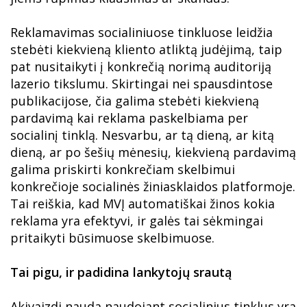
Reklamavimas socialiniuose tinkluose leidžia
stebėti kiekvieną kliento atliktą judėjimą, taip
pat nusitaikyti į konkrečią norimą auditoriją
lazerio tikslumu. Skirtingai nei spausdintose
publikacijose, čia galima stebėti kiekvieną
pardavimą kai reklama paskelbiama per
socialinį tinklą. Nesvarbu, ar tą dieną, ar kitą
dieną, ar po šešių mėnesių, kiekvieną pardavimą
galima priskirti konkrečiam skelbimui
konkrečioje socialinės žiniasklaidos platformoje.
Tai reiškia, kad MVĮ automatiškai žinos kokia
reklama yra efektyvi, ir galės tai sėkmingai
pritaikyti būsimuose skelbimuose.
Tai pigu, ir padidina lankytojų srautą
Akivaizdi nauda naudojant socialinius tinklus yra