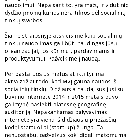
naudojimui. Nepaisant to, yra mažų ir vidutinio
dydžio įmonių kurios nėra tikros dėl socialinių
tinklų svarbos.
Šiame straipsnyje atskleisime kaip socialinių
tinklų naudojimas gali būti naudingas jūsų
organizacijai, jos kūrimui, pardavimams ir
produktyvumui. Pažvelkime į naudą...
Per pastaruosius metus atlikti tyrimai
akivaizdžiai rodo, kad MVĮ gauna naudos iš
socialinių tinklų. Didžiausia nauda, susijusi su
buvimu internete 2014 ir 2015 metais buvo
galimybė pasiekti platesnę geografinę
auditoriją. Nepakankamas dalyvavimas
internete yra viena iš didžiausių priežasčių,
kodėl startuoliai (start-up) žlunga. Tai
nenuostabu, pažvelgus kokį didelį matomumą