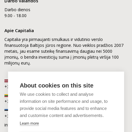
Darbo valandos
Darbo dienos
9.00 - 18.00
Apie Capitalia
Capitalia yra pirmaujanti smulkaus ir vidutinio verslo
finansuotoja Baltijos jūros regione. Nuo veiklos pradžios 2007
metais, jau esame suteikę finansavimą daugiau nei 5000
įmonių, o bendra investicijų suma į įmonių plėtrą viršija 100
milijonų eurų.
Latvija
About cookies on this site
+371 2880 0880
We use cookies to collect and analyse
Lietuva
+370 6168 0880
information on site performance and usage, to
provide social media features and to enhance
Estija
and customise content and advertisements.
+372 5864 0880
Learn more
info@capitalia.com