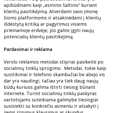
apibūdinami kaip „esminis šaltinis“ kuriant
klientų pasitikėjimą. Atverdami savo įmonę
šioms platformoms ir atsakinėdami į klientų
išdėstytą kritiką ar pagyrimus visiems
prieinamoje erdvėje, jūs galite įgyti naujų
potencialių klientų pasitikėjimą.
Pardavimai ir reklama
Verslo reklamos metodai stipriai pasikeitė po
socialinių tinklų sprogimo. Metodai, tokie kaip
susitikimai ir telefono skambučiai be abejo vis
dar yra naudingi, tačiau yra tiek daug naujų
būdų kuriuos galima ištirti tiesiog būnant
internete. Turint socialinių tinklų paskyras
vartotojams suteikiama galimybė tiesiogiai
susisiekti su konkrečiu asmeniu ir atsakyti į
jiems rūpimus klausimus ar skundus.