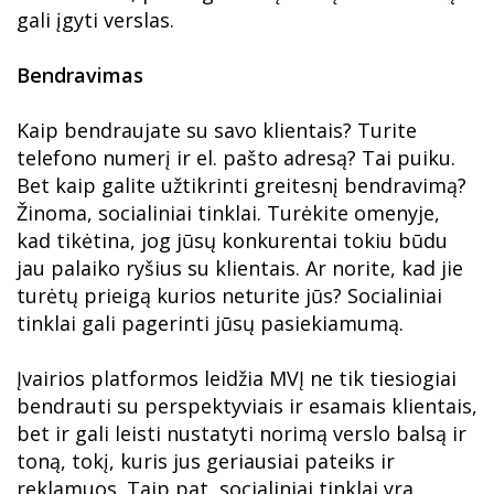
gali įgyti verslas.
Bendravimas
Kaip bendraujate su savo klientais? Turite
telefono numerį ir el. pašto adresą? Tai puiku.
Bet kaip galite užtikrinti greitesnį bendravimą?
Žinoma, socialiniai tinklai. Turėkite omenyje,
kad tikėtina, jog jūsų konkurentai tokiu būdu
jau palaiko ryšius su klientais. Ar norite, kad jie
turėtų prieigą kurios neturite jūs? Socialiniai
tinklai gali pagerinti jūsų pasiekiamumą.
Įvairios platformos leidžia MVĮ ne tik tiesiogiai
bendrauti su perspektyviais ir esamais klientais,
bet ir gali leisti nustatyti norimą verslo balsą ir
toną, tokį, kuris jus geriausiai pateiks ir
reklamuos. Taip pat, socialiniai tinklai yra