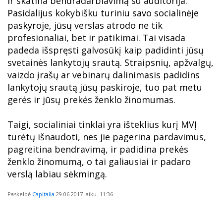
ir skatina bendradarbiavimą su auditorija.
Pasidalijus kokybišku turiniu savo socialinėje
paskyroje, jūsų verslas atrodo ne tik
profesionaliai, bet ir patikimai. Tai visada
padeda išspręsti galvosūkį kaip padidinti jūsų
svetainės lankytojų srautą. Straipsnių, apžvalgų,
vaizdo įrašų ar vebinarų dalinimasis padidins
lankytojų srautą jūsų paskiroje, tuo pat metu
gerės ir jūsų prekės ženklo žinomumas.
Taigi, socialiniai tinklai yra išteklius kurį MVĮ
turėtų išnaudoti, nes jie pagerina pardavimus,
pagreitina bendravimą, ir padidina prekės
ženklo žinomumą, o tai galiausiai ir padaro
verslą labiau sėkmingą.
Paskelbė
Capitalia
29.06.2017
laiku. 11:36