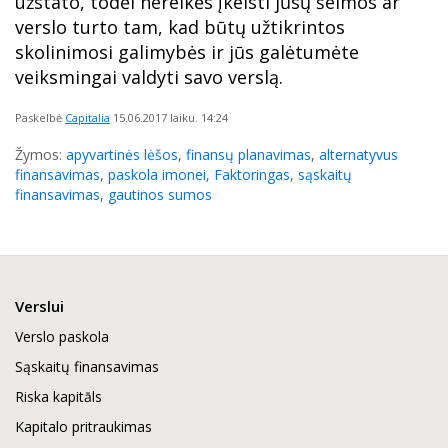
užstato, todėl nereikės įkeisti jūsų šeimos ar
verslo turto tam, kad būtų užtikrintos
skolinimosi galimybės ir jūs galėtumėte
veiksmingai valdyti savo verslą.
Paskelbė
Capitalia
15.06.2017
laiku. 14:24
Žymos:
apyvartinės lėšos
,
finansų planavimas
,
alternatyvus
finansavimas
,
paskola imonei
,
Faktoringas
,
sąskaitų
finansavimas
,
gautinos sumos
Verslui
Verslo paskola
Sąskaitų finansavimas
Riska kapitāls
Kapitalo pritraukimas