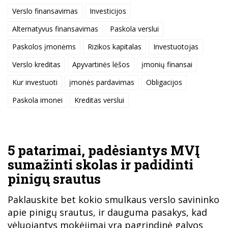
Verslo finansavimas
Investicijos
Alternatyvus finansavimas
Paskola verslui
Paskolos įmonėms
Rizikos kapitalas
Investuotojas
Verslo kreditas
Apyvartinės lėšos
įmonių finansai
Kur investuoti
įmonės pardavimas
Obligacijos
Paskola imonei
Kreditas verslui
5 patarimai, padėsiantys MVĮ
sumažinti skolas ir padidinti
pinigų srautus
Paklauskite bet kokio smulkaus verslo savininko
apie pinigų srautus, ir dauguma pasakys, kad
vėluojantys mokėjimai yra pagrindinė galvos