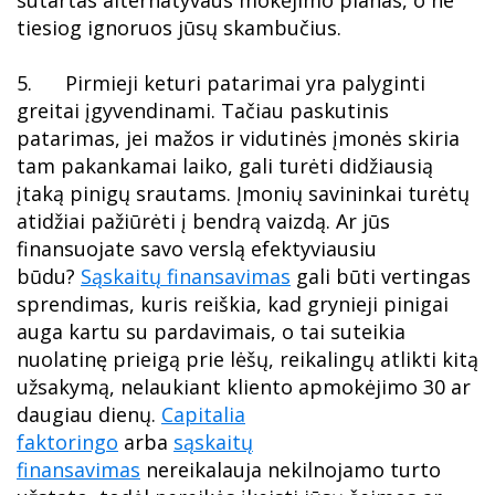
sutartas alternatyvaus mokėjimo planas, o ne
tiesiog ignoruos jūsų skambučius.
5. Pirmieji keturi patarimai yra palyginti
greitai įgyvendinami. Tačiau paskutinis
patarimas, jei mažos ir vidutinės įmonės skiria
tam pakankamai laiko, gali turėti didžiausią
įtaką pinigų srautams. Įmonių savininkai turėtų
atidžiai pažiūrėti į bendrą vaizdą. Ar jūs
finansuojate savo verslą efektyviausiu
būdu?
Sąskaitų finansavimas
gali būti vertingas
sprendimas, kuris reiškia, kad grynieji pinigai
auga kartu su pardavimais, o tai suteikia
nuolatinę prieigą prie lėšų, reikalingų atlikti kitą
užsakymą, nelaukiant kliento apmokėjimo 30 ar
daugiau dienų.
Capitalia
faktoringo
arba
sąskaitų
finansavimas
nereikalauja nekilnojamo turto