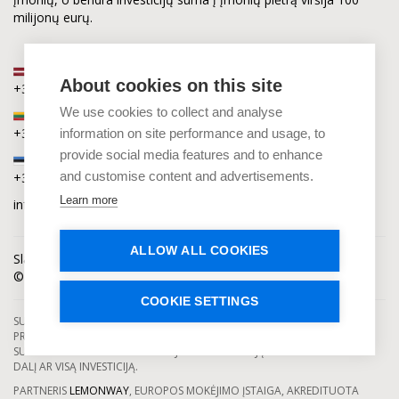
milijonų eurų.
Latvija
About cookies on this site
+371 2880 0880
We use cookies to collect and analyse
Lietuva
+370 6168 0880
information on site performance and usage, to
provide social media features and to enhance
Estija
and customise content and advertisements.
+372 5864 0880
Learn more
info@capitalia.com
ALLOW ALL COOKIES
Slapukų privatumas
Naujienos
Kontaktai
© Capitalia 2009-2026. Teisės saugomos.
COOKIE SETTINGS
SUTELKTINIO FINANSAVIMO PASLAUGAS TEIKIA SE CAPITALIA, KURI YRA
PRIŽIŪRIMA IR LICENCIJUOTA LATVIJOS BANKO. INVESTAVIMAS Į
SUTELKTINIO FINANSAVIMO PROJEKTUS YRA SUSIJĘS SU RIZIKA PRARASTI
DALĮ AR VISĄ INVESTICIJĄ.
PARTNERIS
LEMONWAY
, EUROPOS MOKĖJIMO ĮSTAIGA, AKREDITUOTA