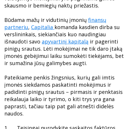
skausmo ir bemiegių naktų priežastis.
Būdama mažų ir vidutinių įmonių
finansų
partneriu
,
Capitalia
komanda kasdien dirba su
verslininkais, siekiančiais kuo naudingiau
išnaudoti savo
apyvartinį kapitalą
ir pagerinti
pinigų srautus. Lėti mokėjimai ne tik daro įtaką
įmonės gebėjimui laiku sumokėti tiekėjams, bet
ir sumažina jūsų galimybes augti.
Pateikiame penkis žingsnius, kurių gali imtis
įmonės siekdamos paskatinti mokėjimus ir
padidinti pinigų srautus – pirmasis ir penktasis
reikalauja laiko ir tyrimo, o kiti trys yra gana
paprasti, tačiau taip pat gali atnešti didelės
naudos.
1. Teisingai nurodykite sąskaitos faktūros