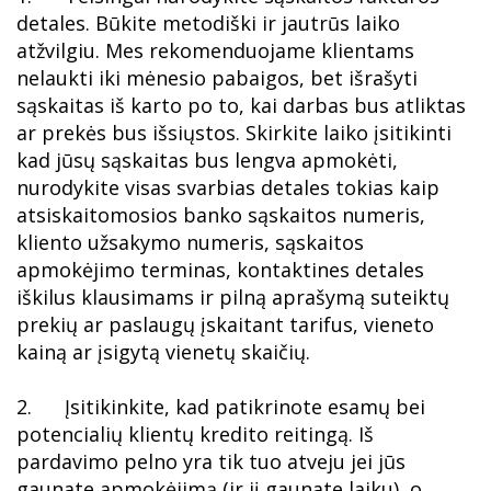
detales. Būkite metodiški ir jautrūs laiko
atžvilgiu. Mes rekomenduojame klientams
nelaukti iki mėnesio pabaigos, bet išrašyti
sąskaitas iš karto po to, kai darbas bus atliktas
ar prekės bus išsiųstos. Skirkite laiko įsitikinti
kad jūsų sąskaitas bus lengva apmokėti,
nurodykite visas svarbias detales tokias kaip
atsiskaitomosios banko sąskaitos numeris,
kliento užsakymo numeris, sąskaitos
apmokėjimo terminas, kontaktines detales
iškilus klausimams ir pilną aprašymą suteiktų
prekių ar paslaugų įskaitant tarifus, vieneto
kainą ar įsigytą vienetų skaičių.
2. Įsitikinkite, kad patikrinote esamų bei
potencialių klientų kredito reitingą. Iš
pardavimo pelno yra tik tuo atveju jei jūs
gaunate apmokėjimą (ir jį gaunate laiku), o