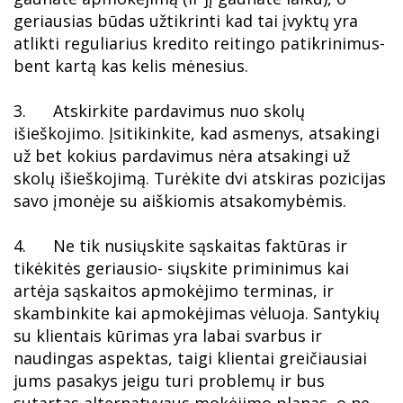
geriausias būdas užtikrinti kad tai įvyktų yra
atlikti reguliarius kredito reitingo patikrinimus-
bent kartą kas kelis mėnesius.
3. Atskirkite pardavimus nuo skolų
išieškojimo. Įsitikinkite, kad asmenys, atsakingi
už bet kokius pardavimus nėra atsakingi už
skolų išieškojimą. Turėkite dvi atskiras pozicijas
savo įmonėje su aiškiomis atsakomybėmis.
4. Ne tik nusiųskite sąskaitas faktūras ir
tikėkitės geriausio- siųskite priminimus kai
artėja sąskaitos apmokėjimo terminas, ir
skambinkite kai apmokėjimas vėluoja. Santykių
su klientais kūrimas yra labai svarbus ir
naudingas aspektas, taigi klientai greičiausiai
jums pasakys jeigu turi problemų ir bus