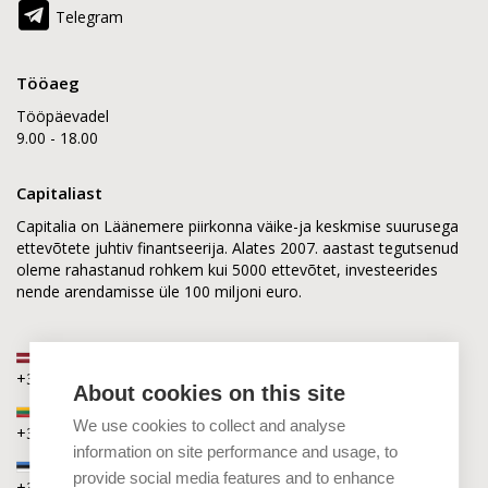
Telegram
Tööaeg
Tööpäevadel
9.00 - 18.00
Capitaliast
Capitalia on Läänemere piirkonna väike-ja keskmise suurusega
ettevõtete juhtiv finantseerija. Alates 2007. aastast tegutsenud
oleme rahastanud rohkem kui 5000 ettevõtet, investeerides
nende arendamisse üle 100 miljoni euro.
Läti
+371 2880 0880
About cookies on this site
Leedu
We use cookies to collect and analyse
+370 6168 0880
information on site performance and usage, to
Eesti
provide social media features and to enhance
+372 5864 0880