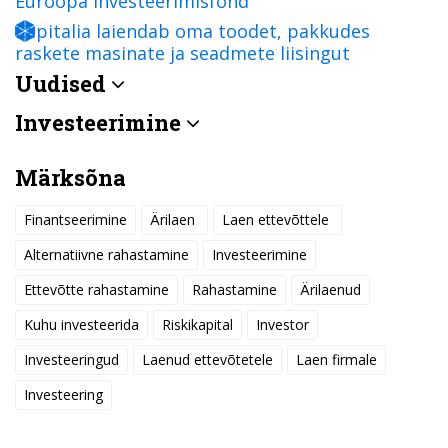
Euroopa Investeerimisfond
Capitalia laiendab oma toodet, pakkudes
raskete masinate ja seadmete liisingut
Uudised
Investeerimine
Märksõna
Finantseerimine
Ärilaen
Laen ettevõttele
Alternatiivne rahastamine
Investeerimine
Ettevõtte rahastamine
Rahastamine
Ärilaenud
Kuhu investeerida
Riskikapital
Investor
Investeeringud
Laenud ettevõtetele
Laen firmale
Investeering