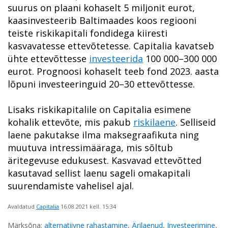
suurus on plaani kohaselt 5 miljonit eurot,
kaasinvesteerib Baltimaades koos regiooni
teiste riskikapitali fondidega kiiresti
kasvavatesse ettevõtetesse. Capitalia kavatseb
ühte ettevõttesse
investeerida
100 000–300 000
eurot. Prognoosi kohaselt teeb fond 2023. aasta
lõpuni investeeringuid 20–30 ettevõttesse.
Lisaks riskikapitalile on Capitalia esimene
kohalik ettevõte, mis pakub
riskilaene
. Selliseid
laene pakutakse ilma maksegraafikuta ning
muutuva intressimääraga, mis sõltub
äritegevuse edukusest. Kasvavad ettevõtted
kasutavad sellist laenu sageli omakapitali
suurendamiste vahelisel ajal.
Avaldatud
Capitalia
16.08.2021
kell. 15:34
Märksõna:
alternatiivne rahastamine
,
Ärilaenud
,
Investeerimine
,