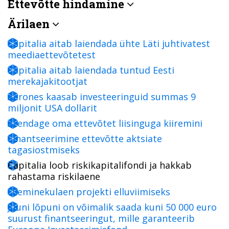
Ettevõtte hindamine
Ärilaen
Capitalia aitab laiendada ühte Läti juhtivatest
meediaettevõtetest
Capitalia aitab laiendada tuntud Eesti
merekajakitootjat
Aerones kaasab investeeringuid summas 9
miljonit USA dollarit
Arendage oma ettevõtet liisinguga kiiremini
Finantseerimine ettevõtte aktsiate
tagasiostmiseks
Capitalia loob riskikapitalifondi ja hakkab
rahastama riskilaene
Üleminekulaen projekti elluviimiseks
Juuni lõpuni on võimalik saada kuni 50 000 euro
suurust finantseeringut, mille garanteerib