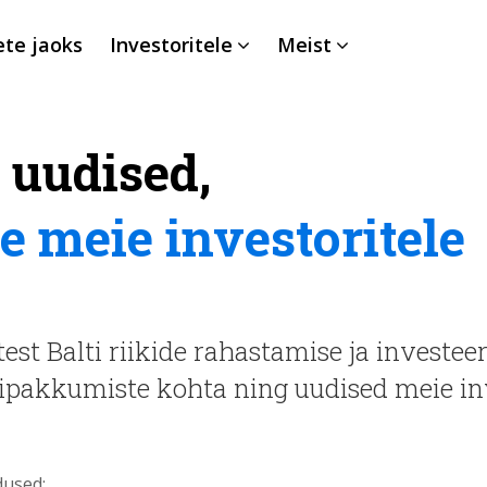
ete jaoks
Investoritele
Meist
e uudised,
e meie investoritele
st Balti riikide rahastamise ja investee
ripakkumiste kohta ning uudised meie in
dused: