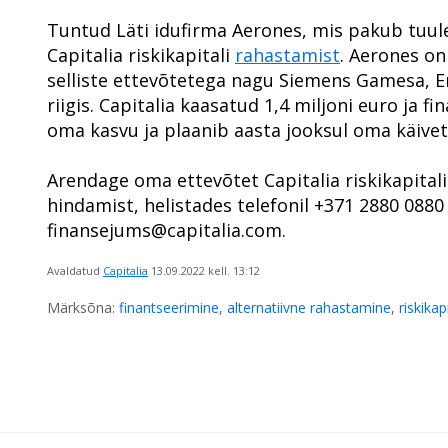
Tuntud Läti idufirma Aerones, mis pakub tuu
Capitalia riskikapitali
rahastamist
. Aerones on
selliste ettevõtetega nagu Siemens Gamesa, En
riigis. Capitalia kaasatud 1,4 miljoni euro ja 
oma kasvu ja plaanib aasta jooksul oma käive
Arendage oma ettevõtet Capitalia riskikapitali 
hindamist, helistades telefonil +371 2880 0880 
finansejums@capitalia.com.
Avaldatud
Capitalia
13.09.2022
kell. 13:12
Märksõna:
finantseerimine
,
alternatiivne rahastamine
,
riskikap