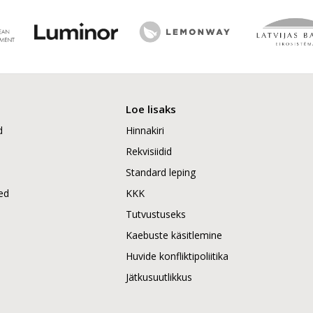
Loe lisaks
d
Hinnakiri
Rekvisiidid
Standard leping
ed
KKK
Tutvustuseks
Kaebuste käsitlemine
Huvide konfliktipoliitika
Jätkusuutlikkus