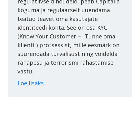
regulatiivseid nõudeid, peab Capitalia
koguma ja regulaarselt uuendama
teatud teavet oma kasutajate
identiteedi kohta. See on osa KYC
(Know Your Customer – „Tunne oma
klienti“) protsessist, mille eesmärk on
suurendada turvalisust ning võidelda
rahapesu ja terrorismi rahastamise
vastu.
Loe lisaks