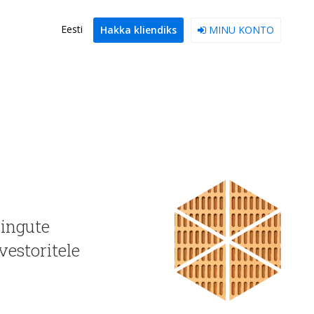
Eesti
Hakka kliendiks
MINU KONTO
ringute
vestoritele