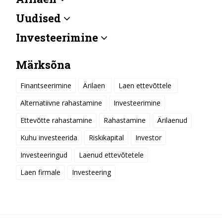
Uudised
Investeerimine
Märksõna
Finantseerimine
Ärilaen
Laen ettevõttele
Alternatiivne rahastamine
Investeerimine
Ettevõtte rahastamine
Rahastamine
Ärilaenud
Kuhu investeerida
Riskikapital
Investor
Investeeringud
Laenud ettevõtetele
Laen firmale
Investeering