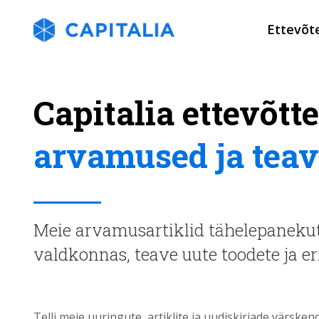
Ettevõt
Capitalia ettevõtt
arvamused ja teav
Meie arvamusartiklid tähelepanekute
valdkonnas, teave uute toodete ja e
Telli meie uuringute, artiklite ja uudiskirjade värsken