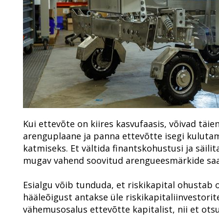
Kui ettevõte on kiires kasvufaasis, võivad tä
arenguplaane ja panna ettevõtte isegi kuluta
katmiseks. Et vältida finantskohustusi ja säili
mugav vahend soovitud arengueesmärkide sa
Esialgu võib tunduda, et riskikapital ohustab 
hääleõigust antakse üle riskikapitaliinvestorite
vähemusosalus ettevõtte kapitalist, nii et ots