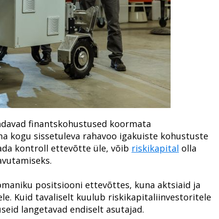
iendavad finantskohustused koormata
ma kogu sissetuleva rahavoo igakuiste kohustuste
tada kontroll ettevõtte üle, võib
riskikapital
olla
avutamiseks.
omaniku positsiooni ettevõttes, kuna aktsiaid ja
le. Kuid tavaliselt kuulub riskikapitaliinvestoritele
useid langetavad endiselt asutajad.