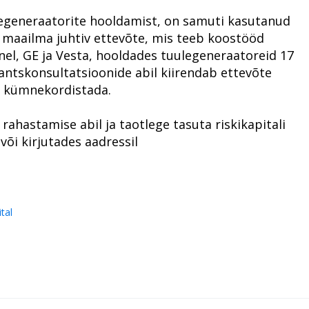
legeneraatorite hooldamist, on samuti kasutanud
 maailma juhtiv ettevõte, mis teeb koostööd
el, GE ja Vesta, hooldades tuulegeneraatoreid 17
finantskonsultatsioonide abil kiirendab ettevõte
t kümnekordistada.
rahastamise abil ja taotlege tasuta riskikapitali
või kirjutades aadressil
ital