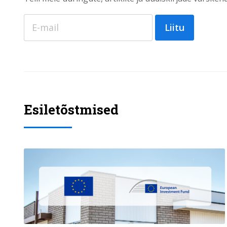
Liitu
Esiletõstmised