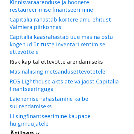
Kinnisvaraarenduse ja hoonete
restaureerimise finantseerimine
Capitalia rahastab korterelamu ehitust
Valmiera piirkonnas
Capitalia kaasrahastab uue masina ostu
kogenud ürituste inventari rentimise
ettevõttele
Riskikapital ettevõtte arendamiseks
Masinaliising metsandusettevõtetele
RCG Lighthouse aktsiate väljaost Capitalia
finantseeringuga
Laienemise rahastamine käibe
suurendamiseks
Liisingfinantseerimine kaupade
hulgimüüjatele
Ärilaen