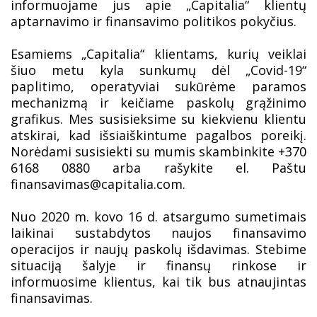
informuojame jus apie „Capitalia“ klientų
aptarnavimo ir finansavimo politikos pokyčius.
Esamiems „Capitalia“ klientams, kurių veiklai
šiuo metu kyla sunkumų dėl „Covid-19“
paplitimo, operatyviai sukūrėme paramos
mechanizmą ir keičiame paskolų grąžinimo
grafikus. Mes susisieksime su kiekvienu klientu
atskirai, kad išsiaiškintume pagalbos poreikį.
Norėdami susisiekti su mumis skambinkite +370
6168 0880 arba rašykite el. Paštu
finansavimas@capitalia.com.
Nuo 2020 m. kovo 16 d. atsargumo sumetimais
laikinai sustabdytos naujos finansavimo
operacijos ir naujų paskolų išdavimas. Stebime
situaciją šalyje ir finansų rinkose ir
informuosime klientus, kai tik bus atnaujintas
finansavimas.