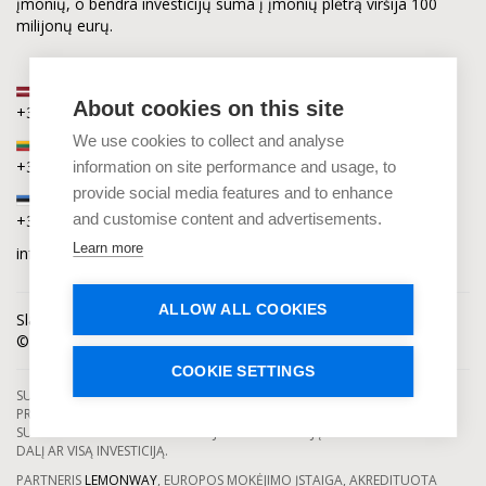
įmonių, o bendra investicijų suma į įmonių plėtrą viršija 100
milijonų eurų.
Latvija
About cookies on this site
+371 2880 0880
We use cookies to collect and analyse
Lietuva
+370 6168 0880
information on site performance and usage, to
provide social media features and to enhance
Estija
and customise content and advertisements.
+372 5864 0880
Learn more
info@capitalia.com
ALLOW ALL COOKIES
Slapukų privatumas
Naujienos
Kontaktai
© Capitalia 2009-2026. Teisės saugomos.
COOKIE SETTINGS
SUTELKTINIO FINANSAVIMO PASLAUGAS TEIKIA SE CAPITALIA, KURI YRA
PRIŽIŪRIMA IR LICENCIJUOTA LATVIJOS BANKO. INVESTAVIMAS Į
SUTELKTINIO FINANSAVIMO PROJEKTUS YRA SUSIJĘS SU RIZIKA PRARASTI
DALĮ AR VISĄ INVESTICIJĄ.
PARTNERIS
LEMONWAY
, EUROPOS MOKĖJIMO ĮSTAIGA, AKREDITUOTA