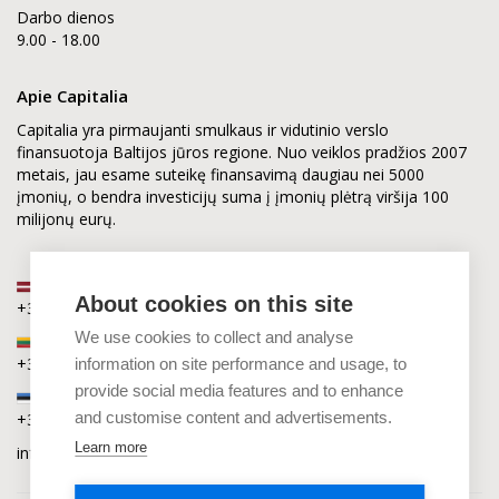
Darbo dienos
9.00 - 18.00
Apie Capitalia
Capitalia yra pirmaujanti smulkaus ir vidutinio verslo
finansuotoja Baltijos jūros regione. Nuo veiklos pradžios 2007
metais, jau esame suteikę finansavimą daugiau nei 5000
įmonių, o bendra investicijų suma į įmonių plėtrą viršija 100
milijonų eurų.
Latvija
About cookies on this site
+371 2880 0880
We use cookies to collect and analyse
Lietuva
+370 6168 0880
information on site performance and usage, to
provide social media features and to enhance
Estija
and customise content and advertisements.
+372 5864 0880
Learn more
info@capitalia.com