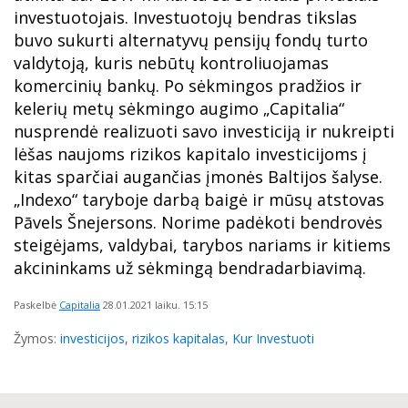
investuotojais. Investuotojų bendras tikslas
buvo sukurti alternatyvų pensijų fondų turto
valdytoją, kuris nebūtų kontroliuojamas
komercinių bankų. Po sėkmingos pradžios ir
kelerių metų sėkmingo augimo „Capitalia“
nusprendė realizuoti savo investiciją ir nukreipti
lėšas naujoms rizikos kapitalo investicijoms į
kitas sparčiai augančias įmonės Baltijos šalyse.
„Indexo“ taryboje darbą baigė ir mūsų atstovas
Pāvels Šnejersons. Norime padėkoti bendrovės
steigėjams, valdybai, tarybos nariams ir kitiems
akcininkams už sėkmingą bendradarbiavimą.
Paskelbė
Capitalia
28.01.2021
laiku. 15:15
Žymos:
investicijos
,
rizikos kapitalas
,
Kur Investuoti