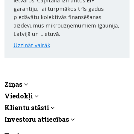
ietvaros. Capitalia izmantos EIF
garantiju, lai turpmākos trīs gadus
piedāvātu kolektīvās finansēšanas
aizdevumus mikrouzņēmumiem Igaunijā,
Latvijā un Lietuvā.
Uzzināt vairāk
Ziņas
Viedokļi
Klientu stāsti
Investoru attiecības