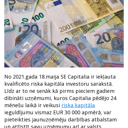
No 2021.gada 18.maija SE Capitalia ir iekļauta
kvalificēto riska kapitāla investoru sarakstā.
Līdz ar to ne senāk kā pirms pieciem gadiem
dibināti uzņēmumi, kuros Capitalia pēdējo 24
mēnešu laikā ir veikusi
riska kapitāla
ieguldījumu vismaz EUR 30 000 apmērā, var
pieteikties jaunuzņēmēju darbības atbalstam
un attīstīt savu uzņēmumu arī ar valsts