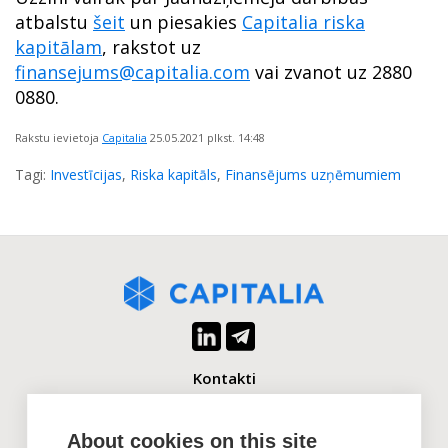
atbalstu
šeit
un piesakies
Capitalia riska
kapitālam
, rakstot uz
finansejums@capitalia.com
vai zvanot uz 2880
0880.
Rakstu ievietoja
Capitalia
25.05.2021
plkst. 14:48
Tagi:
Investīcijas
,
Riska kapitāls
,
Finansējums uzņēmumiem
Kontakti
+371 2880 0880
info@capitalia.com
About cookies on this site