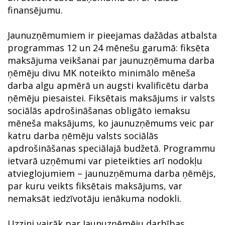
finansējumu.
Jaunuzņēmumiem ir pieejamas dažādas atbalsta
programmas 12 un 24 mēnešu garumā: fiksēta
maksājuma veikšanai par jaunuzņēmuma darba
ņēmēju divu MK noteikto minimālo mēneša
darba algu apmērā un augsti kvalificētu darba
ņēmēju piesaistei. Fiksētais maksājums ir valsts
sociālās apdrošināšanas obligāto iemaksu
mēneša maksājums, ko jaunuzņēmums veic par
katru darba ņēmēju valsts sociālās
apdrošināšanas speciālajā budžetā. Programmu
ietvarā uzņēmumi var pieteikties arī nodokļu
atvieglojumiem – jaunuzņēmuma darba ņēmējs,
par kuru veikts fiksētais maksājums, var
nemaksāt iedzīvotāju ienākuma nodokli.
Uzzini vairāk par Jaunuzņēmēju darbības