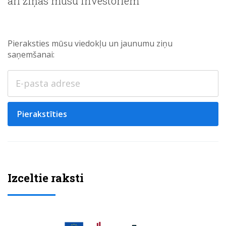
arī ziņas mūsu investoriem
Pieraksties mūsu viedokļu un jaunumu ziņu
saņemšanai:
Pierakstīties
Izceltie raksti