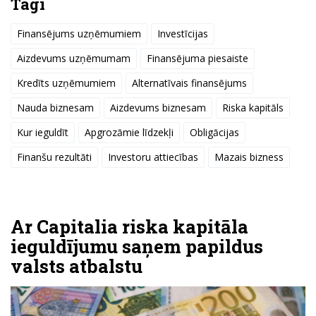
Tagi
Finansējums uzņēmumiem
Investīcijas
Aizdevums uzņēmumam
Finansējuma piesaiste
Kredīts uzņēmumiem
Alternatīvais finansējums
Nauda biznesam
Aizdevums biznesam
Riska kapitāls
Kur ieguldīt
Apgrozāmie līdzekļi
Obligācijas
Finanšu rezultāti
Investoru attiecības
Mazais bizness
Ar Capitalia riska kapitāla
ieguldījumu saņem papildus
valsts atbalstu