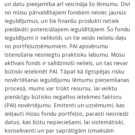
un datu pieejamība arī veicināja šo lēmumu. Divi
no mūsu pārvaldītajiem fondiem neviec jaunus
ieguldījumus, un šie finanšu produkti netiek
piedāvāti potenciālajiem ieguldītājiem. Šo fondu
ieguldījumi ir nelikvīdi, un tie veido nelielu daļu
no portfeļuzņēmumiem. PAI apsvērumu
īstenošana nesniegtu praktisku labumu. Mūsu
aktīvais fonds ir salīdzinoši neliels, un tas nevar
būtiski ietekmēt PAI. Tāpat kā ilgtspējas risku
novērtēšanai ieguldījumu lēmumu pieņemšanas
procesā, mums var trūkt resursu, lai veiktu
pienācīgu būtisko negatīvo ietekmes faktoru
(PAI) novērtējumu. Emitenti un uzņēmumi, kas
iekļauti mūsu fondu portfeļos, parasti nesniedz
datus, kas būtu nepieciešami, lai sistemātiski,
konsekventi un par saprātīgām izmaksām