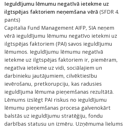
Ieguldījumu lēmumu negatīvā ietekme uz
ilgtspējas faktoriem neņemšana vērā
(SFDR 4.
pants)
Capitalia Fund Management AIFP, SIA neņem
vērā ieguldījumu lēmumu negatīvo ietekmi uz
ilgtspējas faktoriem (PAI) savos ieguldījumu
lēmumos. Ieguldījumu lēmumu negatīvā
ietekme uz ilgtspējas faktoriem ir, piemēram,
negatīva ietekme uz vidi, sociālajiem un
darbinieku jautājumiem, cilvēktiesību
ievērošanu, pretkorupciju, kas radusies
ieguldījuma lēmuma pieņemšanas rezultātā.
Lēmums izslēgt PAI riskus no ieguldījumu
lēmumu pieņemšanas procesa galvenokārt
balstās uz ieguldījumu stratēģiju, fondu
darbības statusu un izmēru. Uzņēmuma lielums