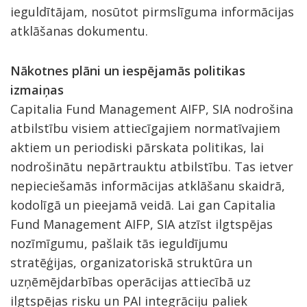
ieguldītājam, nosūtot pirmslīguma informācijas
atklāšanas dokumentu.
Nākotnes plāni un iespējamās politikas
izmaiņas
Capitalia Fund Management AIFP, SIA nodrošina
atbilstību visiem attiecīgajiem normatīvajiem
aktiem un periodiski pārskata politikas, lai
nodrošinātu nepārtrauktu atbilstību. Tas ietver
nepieciešamās informācijas atklāšanu skaidrā,
kodolīgā un pieejamā veidā. Lai gan Capitalia
Fund Management AIFP, SIA atzīst ilgtspējas
nozīmīgumu, pašlaik tās ieguldījumu
stratēģijas, organizatoriskā struktūra un
uzņēmējdarbības operācijas attiecībā uz
ilgtspējas risku un PAI integrāciju paliek