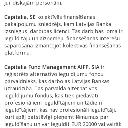
juridiskajām personām.
Capitalia, SE
kolektīvās finansēšanas
pakalpojumu sniedzējs, kam Latvijas Banka
izsniegusi darbības licenci. Tās darbības joma ir
ieguldītāju un aizņēmēju finansēšanas interešu
sapārošana izmantojot kolektīvās finansēšanas
platformu.
Capitalia Fund Management AIFP, SIA
ir
reģistrēts alternatīvo ieguldījumu fondu
pārvaldnieks, kas darbojas Latvijas Bankas
uzraudzībā. Tas pārvalda alternatīvos
ieguldījumu fondus, kas tiek piedāvāti
profesionāliem ieguldītājiem un tādiem
ieguldītājiem, kas nav profesionāli ieguldītāji,
kuri spēj patstāvīgi pieņemt lēmumus par
ieguldīšanu un var ieguldīt EUR 20000 vai vairāk.