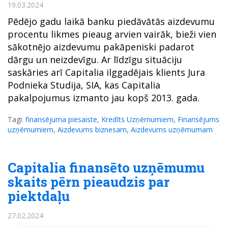
19.03.2024
Pēdējo gadu laikā banku piedāvātās aizdevumu
procentu likmes pieaug arvien vairāk, bieži vien
sākotnējo aizdevumu pakāpeniski padarot
dārgu un neizdevīgu. Ar līdzīgu situāciju
saskāries arī Capitalia ilggadējais klients Jura
Podnieka Studija, SIA, kas Capitalia
pakalpojumus izmanto jau kopš 2013. gada.
Tagi:
finansējuma piesaiste
,
Kredīts Uzņēmumiem
,
Finansējums
uzņēmumiem
,
Aizdevums biznesam
,
Aizdevums uzņēmumam
Capitalia finansēto uzņēmumu
skaits pērn pieaudzis par
piektdaļu
27.02.2024