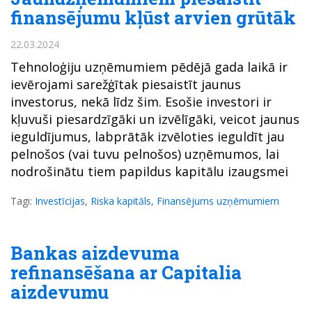
finansējumu kļūst arvien grūtāk
22.03.2024
Tehnoloģiju uzņēmumiem pēdējā gada laikā ir
ievērojami sarežģītak piesaistīt jaunus
investorus, nekā līdz šim. Esošie investori ir
kļuvuši piesardzīgāki un izvēlīgāki, veicot jaunus
ieguldījumus, labprātāk izvēloties ieguldīt jau
pelnošos (vai tuvu pelnošos) uzņēmumos, lai
nodrošinātu tiem papildus kapitālu izaugsmei
Tagi:
Investīcijas
,
Riska kapitāls
,
Finansējums uzņēmumiem
Bankas aizdevuma
refinansēšana ar Capitalia
aizdevumu