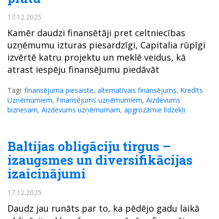
17.12.2025
Kamēr daudzi finansētāji pret celtniecības
uzņēmumu izturas piesardzīgi, Capitalia rūpīgi
izvērtē katru projektu un meklē veidus, kā
atrast iespēju finansējumu piedāvāt
Tagi:
finansējuma piesaiste
,
alternatīvais finansējums
,
Kredīts
Uzņēmumiem
,
Finansējums uzņēmumiem
,
Aizdevums
biznesam
,
Aizdevums uzņēmumam
,
apgrozāmie līdzekļi
Baltijas obligāciju tirgus –
izaugsmes un diversifikācijas
izaicinājumi
17.12.2025
Daudz jau runāts par to, ka pēdējo gadu laikā