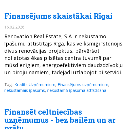
Finansējums skaistākai Rīgai
16.02.2026
Renovation Real Estate, SIA ir nekustamo
īpašumu attīstītājs Rīgā, kas veiksmīgi īstenojis
divus renovācijas projektus, pārvēršot
nolietotas ēkas pilsētas centra tuvumā par
mūsdienīgiem, energoefektīviem daudzdzīvokļu
un biroju namiem, tādējādi uzlabojot pilsētvidi.​
Tagi:
Kredīts Uzņēmumiem
,
Finansējums uzņēmumiem
,
nekustamais īpašums
,
nekustamā īpašuma attīstīšana
Finansēt celtniecības
uzņēmumus - bez bailēm un ar
prātu