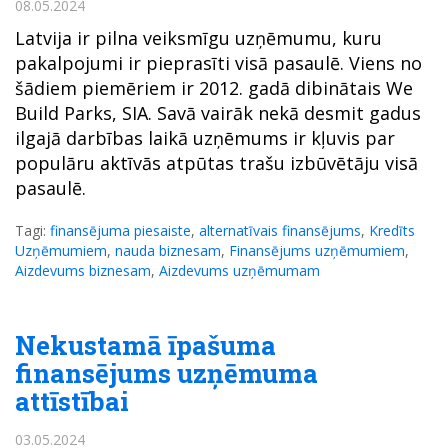
08.05.2024
Latvija ir pilna veiksmīgu uzņēmumu, kuru
pakalpojumi ir pieprasīti visā pasaulē. Viens no
šādiem piemēriem ir 2012. gadā dibinātais We
Build Parks, SIA. Savā vairāk nekā desmit gadus
ilgajā darbības laikā uzņēmums ir kļuvis par
populāru aktīvās atpūtas trašu izbūvētāju visā
pasaulē.
Tagi:
finansējuma piesaiste
,
alternatīvais finansējums
,
Kredīts
Uzņēmumiem
,
nauda biznesam
,
Finansējums uzņēmumiem
,
Aizdevums biznesam
,
Aizdevums uzņēmumam
Nekustamā īpašuma
finansējums uzņēmuma
attīstībai
03.05.2024