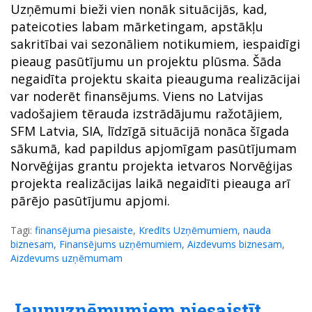
Uzņēmumi bieži vien nonāk situācijās, kad,
pateicoties labam mārketingam, apstākļu
sakritībai vai sezonāliem notikumiem, iespaidīgi
pieaug pasūtījumu un projektu plūsma. Šāda
negaidīta projektu skaita pieauguma realizācijai
var noderēt finansējums. Viens no Latvijas
vadošajiem tērauda izstrādājumu ražotājiem,
SFM Latvia, SIA, līdzīgā situācijā nonāca šīgada
sākumā, kad papildus apjomīgam pasūtījumam
Norvēģijas grantu projekta ietvaros Norvēģijas
projekta realizācijas laikā negaidīti pieauga arī
pārējo pasūtījumu apjomi.
Tagi:
finansējuma piesaiste
,
Kredīts Uzņēmumiem
,
nauda
biznesam
,
Finansējums uzņēmumiem
,
Aizdevums biznesam
,
Aizdevums uzņēmumam
Jaunuzņēmumiem piesaistīt