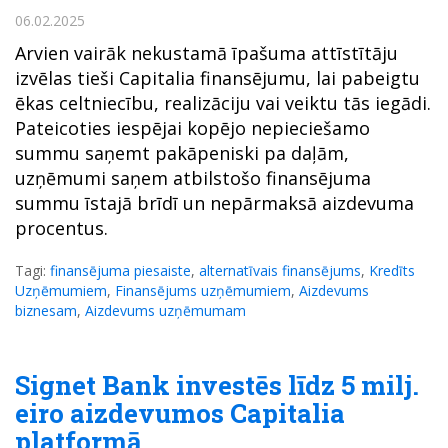
06.02.2025
Arvien vairāk nekustamā īpašuma attīstītāju
izvēlas tieši Capitalia finansējumu, lai pabeigtu
ēkas celtniecību, realizāciju vai veiktu tās iegādi.
Pateicoties iespējai kopējo nepieciešamo
summu saņemt pakāpeniski pa daļām,
uzņēmumi saņem atbilstošo finansējuma
summu īstajā brīdī un nepārmaksā aizdevuma
procentus.
Tagi:
finansējuma piesaiste
,
alternatīvais finansējums
,
Kredīts
Uzņēmumiem
,
Finansējums uzņēmumiem
,
Aizdevums
biznesam
,
Aizdevums uzņēmumam
Signet Bank investēs līdz 5 milj.
eiro aizdevumos Capitalia
platformā