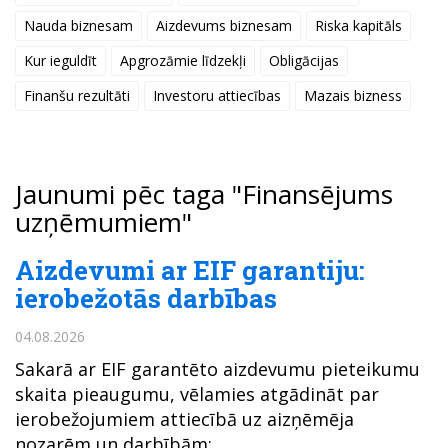
Nauda biznesam
Aizdevums biznesam
Riska kapitāls
Kur ieguldīt
Apgrozāmie līdzekļi
Obligācijas
Finanšu rezultāti
Investoru attiecības
Mazais bizness
Jaunumi pēc taga "Finansējums
uzņēmumiem"
Aizdevumi ar EIF garantiju:
ierobežotās darbības
04.08.2026
Sakarā ar EIF garantēto aizdevumu pieteikumu
skaita pieaugumu, vēlamies atgādināt par
ierobežojumiem attiecībā uz aizņēmēja
nozarēm un darbībām: