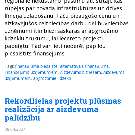
reģionālie nekustamo īpašumu attīstītāji, kas
rūpējas par novada infrastruktūras un dzīves
līmeņa uzlabošanu. Taču pieaugošo cenu un
aizkavējušos celtniecības darbu dēļ būvniecības
uzņēmumi itin bieži saskaras ar apgrozāmo
līdzekļu trūkumu, lai iecerēto projektu
pabeigtu. Tad var lieti noderēt papildu
piesaistīts finansējums.
Tagi:
finansējuma piesaiste
,
alternatīvais finansējums
,
Finansējums uzņēmumiem
,
Aizdevums biznesam
,
Aizdevums
uzņēmumam
,
apgrozāmie līdzekļi
Rekordlielas projektu plūsmas
realizācija ar aizdevuma
palīdzību
08.04.2024