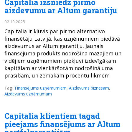
Capitalia izsniedz pirmo
aizdevumu ar Altum garantiju
02.10.2025
Capitalia ir kļuvis par pirmo alternatīvo
finansētāju Latvijā, kas uzņēmumiem piedāvā
aizdevumus ar Altum garantiju. Jaunais
finansējuma produkts nodrošina mazajiem un
vidējiem uzņēmumiem piekļuvi izdevīgākam
kapitālam ar vienkāršotām nodrošinājuma
prasībām, un zemākām procentu likmēm
Tagi:
Finansējums uzņēmumiem
,
Aizdevums biznesam
,
Aizdevums uzņēmumam
Capitalia klientiem tagad
pieejams finansējums ar Altum