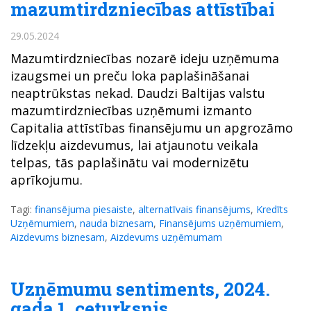
mazumtirdzniecības attīstībai
29.05.2024
Mazumtirdzniecības nozarē ideju uzņēmuma
izaugsmei un preču loka paplašināšanai
neaptrūkstas nekad. Daudzi Baltijas valstu
mazumtirdzniecības uzņēmumi izmanto
Capitalia attīstības finansējumu un apgrozāmo
līdzekļu aizdevumus, lai atjaunotu veikala
telpas, tās paplašinātu vai modernizētu
aprīkojumu.
Tagi:
finansējuma piesaiste
,
alternatīvais finansējums
,
Kredīts
Uzņēmumiem
,
nauda biznesam
,
Finansējums uzņēmumiem
,
Aizdevums biznesam
,
Aizdevums uzņēmumam
Uzņēmumu sentiments, 2024.
gada 1. ceturksnis