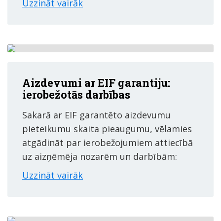
Uzzināt vairāk
Aizdevumi ar EIF garantiju:
ierobežotās darbības
Sakarā ar EIF garantēto aizdevumu
pieteikumu skaita pieaugumu, vēlamies
atgādināt par ierobežojumiem attiecībā
uz aizņēmēja nozarēm un darbībām:
Uzzināt vairāk