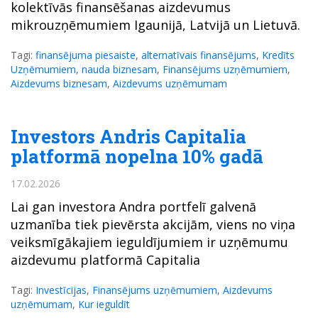
kolektīvās finansēšanas aizdevumus
mikrouzņēmumiem Igaunijā, Latvijā un Lietuvā.
Tagi:
finansējuma piesaiste
,
alternatīvais finansējums
,
Kredīts
Uzņēmumiem
,
nauda biznesam
,
Finansējums uzņēmumiem
,
Aizdevums biznesam
,
Aizdevums uzņēmumam
Investors Andris Capitalia
platformā nopelna 10% gadā
17.02.2026
Lai gan investora Andra portfelī galvenā
uzmanība tiek pievērsta akcijām, viens no viņa
veiksmīgākajiem ieguldījumiem ir uzņēmumu
aizdevumu platformā Capitalia
Tagi:
Investīcijas
,
Finansējums uzņēmumiem
,
Aizdevums
uzņēmumam
,
Kur ieguldīt