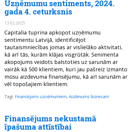
Uzņēmumu sentiments, 2024.
gada 4. ceturksnis
13.02.2025
Capitalia tuprina apkopot uzņēmumu
sentimentu Latvijā, identificējot
tautaismniecības jomas ar vislielāko aktivitati,
kā arī tās, kurām klājas visgrūtāk. Senimenta
akopojums veidots balstoties uz sarunām ar
vairāk kā 500 klientiem, kuri jau pašreiz izmanto
mūsu aizdevuma finansējumu, kā arī sarunām ar
vēl topošajiem klientiem.
Tagi:
Finansējums uzņēmumiem
,
Aizdevums biznesam
Finansējums nekustamā
īpašuma attīstībai