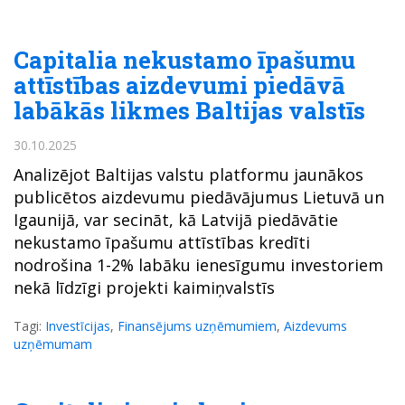
Capitalia nekustamo īpašumu
attīstības aizdevumi piedāvā
labākās likmes Baltijas valstīs
30.10.2025
Analizējot Baltijas valstu platformu jaunākos
publicētos aizdevumu piedāvājumus Lietuvā un
Igaunijā, var secināt, kā Latvijā piedāvātie
nekustamo īpašumu attīstības kredīti
nodrošina 1-2% labāku ienesīgumu investoriem
nekā līdzīgi projekti kaimiņvalstīs
Tagi:
Investīcijas
,
Finansējums uzņēmumiem
,
Aizdevums
uzņēmumam