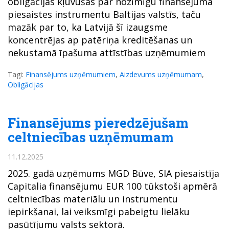
obligācijas kļuvušas par nozīmīgu finansējuma
piesaistes instrumentu Baltijas valstīs, taču
mazāk par to, ka Latvijā šī izaugsme
koncentrējas ap patēriņa kreditēšanas un
nekustamā īpašuma attīstības uzņēmumiem
Tagi:
Finansējums uzņēmumiem
,
Aizdevums uzņēmumam
,
Obligācijas
Finansējums pieredzējušam
celtniecības uzņēmumam
11.12.2025
2025. gadā uzņēmums MGD Būve, SIA piesaistīja
Capitalia finansējumu EUR 100 tūkstoši apmērā
celtniecības materiālu un instrumentu
iepirkšanai, lai veiksmīgi pabeigtu lielāku
pasūtījumu valsts sektorā.