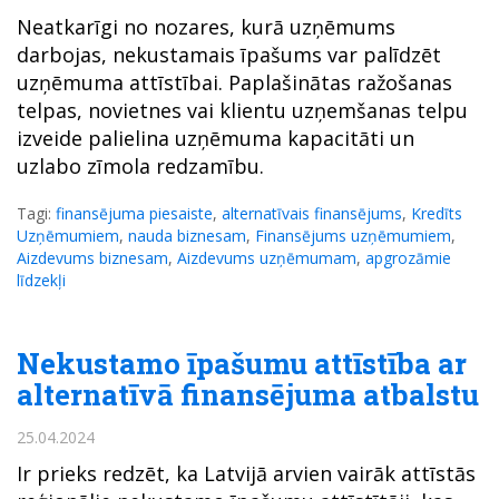
Neatkarīgi no nozares, kurā uzņēmums
darbojas, nekustamais īpašums var palīdzēt
uzņēmuma attīstībai. Paplašinātas ražošanas
telpas, novietnes vai klientu uzņemšanas telpu
izveide palielina uzņēmuma kapacitāti un
uzlabo zīmola redzamību.
Tagi:
finansējuma piesaiste
,
alternatīvais finansējums
,
Kredīts
Uzņēmumiem
,
nauda biznesam
,
Finansējums uzņēmumiem
,
Aizdevums biznesam
,
Aizdevums uzņēmumam
,
apgrozāmie
līdzekļi
Nekustamo īpašumu attīstība ar
alternatīvā finansējuma atbalstu
25.04.2024
Ir prieks redzēt, ka Latvijā arvien vairāk attīstās