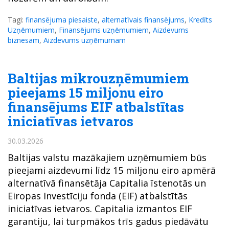
Tagi:
finansējuma piesaiste
,
alternatīvais finansējums
,
Kredīts
Uzņēmumiem
,
Finansējums uzņēmumiem
,
Aizdevums
biznesam
,
Aizdevums uzņēmumam
Baltijas mikrouzņēmumiem
pieejams 15 miljonu eiro
finansējums EIF atbalstītas
iniciatīvas ietvaros
30.03.2026
Baltijas valstu mazākajiem uzņēmumiem būs
pieejami aizdevumi līdz 15 miljonu eiro apmērā
alternatīvā finansētāja Capitalia īstenotās un
Eiropas Investīciju fonda (EIF) atbalstītās
iniciatīvas ietvaros. Capitalia izmantos EIF
garantiju, lai turpmākos trīs gadus piedāvātu