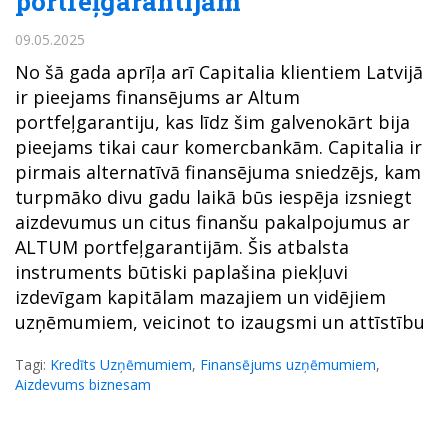
portfeļgarantijām
09.05.2025
No šā gada aprīļa arī Capitalia klientiem Latvijā
ir pieejams finansējums ar Altum
portfeļgarantiju, kas līdz šim galvenokārt bija
pieejams tikai caur komercbankām. Capitalia ir
pirmais alternatīvā finansējuma sniedzējs, kam
turpmāko divu gadu laikā būs iespēja izsniegt
aizdevumus un citus finanšu pakalpojumus ar
ALTUM portfeļgarantijām. Šis atbalsta
instruments būtiski paplašina piekļuvi
izdevīgam kapitālam mazajiem un vidējiem
uzņēmumiem, veicinot to izaugsmi un attīstību
Tagi:
Kredīts Uzņēmumiem
,
Finansējums uzņēmumiem
,
Aizdevums biznesam