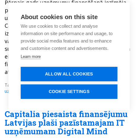
Pērnais gads uzņēmumu finansēšanā iezīmēja
piesardzīgu optimismu, liecina finansēšanas
About cookies on this site
uzņēmuma Capitalia dati. Attiecīgi pērn
Capitalia uzņēmumu attīstībai Baltijas valstīs
We use cookies to collect and analyse
izsniegusi teju 23 miljonus eiro, kas ir par 19%
information on site performance and usage, to
vairāk, nekā 2022.gadā. Taču vidējā darījumu
provide social media features and to enhance
summa pērn samazinājusies līdz 87 tūkstošiem
and customise content and advertisements.
eiro, liecinot, ka uzņēmumi izvēlas mazākas
Learn more
finansējuma summas un prognozējamāku
atmaksu.
ALLOW ALL COOKIES
Tagi:
Riska kapitāls
,
alternatīvais finansējums
,
Finansējums
uzņēmumiem
,
Aizdevums uzņēmumam
,
Obligācijas
COOKIE SETTINGS
Capitalia piesaista finansējumu
Latvijas plaši pazīstamajam IT
uzņēmumam Digital Mind