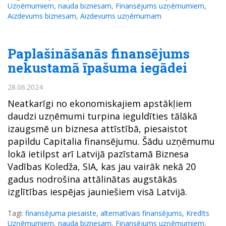
Uzņēmumiem
,
nauda biznesam
,
Finansējums uzņēmumiem
,
Aizdevums biznesam
,
Aizdevums uzņēmumam
Paplašināšanās finansējums
nekustamā īpašuma iegādei
28.06.2024
Neatkarīgi no ekonomiskajiem apstākļiem
daudzi uzņēmumi turpina ieguldīties tālākā
izaugsmē un biznesa attīstībā, piesaistot
papildu Capitalia finansējumu. Šādu uzņēmumu
lokā ietilpst arī Latvijā pazīstamā Biznesa
Vadības Koledža, SIA, kas jau vairāk nekā 20
gadus nodrošina attālinātas augstākās
izglītības iespējas jauniešiem visā Latvijā.
Tagi:
finansējuma piesaiste
,
alternatīvais finansējums
,
Kredīts
Uzņēmumiem
,
nauda biznesam
,
Finansējums uzņēmumiem
,