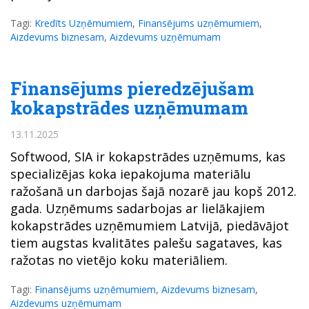
Tagi:
Kredīts Uzņēmumiem
,
Finansējums uzņēmumiem
,
Aizdevums biznesam
,
Aizdevums uzņēmumam
Finansējums pieredzējušam
kokapstrādes uzņēmumam
13.11.2025
Softwood, SIA ir kokapstrādes uzņēmums, kas
specializējas koka iepakojuma materiālu
ražošanā un darbojas šajā nozarē jau kopš 2012.
gada. Uzņēmums sadarbojas ar lielākajiem
kokapstrādes uzņēmumiem Latvijā, piedāvājot
tiem augstas kvalitātes palešu sagataves, kas
ražotas no vietējo koku materiāliem.
Tagi:
Finansējums uzņēmumiem
,
Aizdevums biznesam
,
Aizdevums uzņēmumam