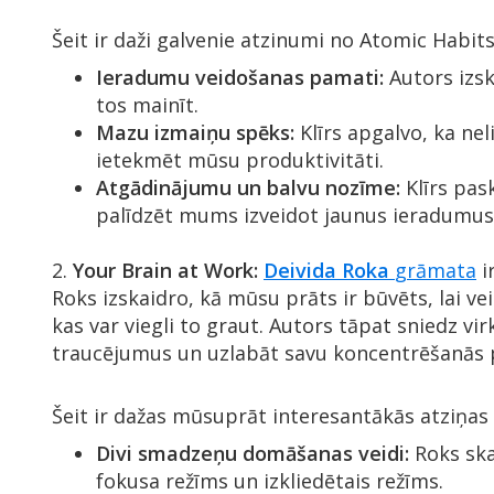
Šeit ir daži galvenie atzinumi no Atomic Habit
Ieradumu veidošanas pamati:
Autors izs
tos mainīt.
Mazu izmaiņu spēks:
Klīrs apgalvo, ka ne
ietekmēt mūsu produktivitāti.
Atgādinājumu un balvu nozīme:
Klīrs pas
palīdzēt mums izveidot jaunus ieradumus 
2.
Your Brain at Work:
Deivida Roka
grāmata
i
Roks izskaidro, kā mūsu prāts ir būvēts, lai vei
kas var viegli to graut. Autors tāpat sniedz v
traucējumus un uzlabāt savu koncentrēšanās 
Šeit ir dažas mūsuprāt interesantākās atziņas
Divi smadzeņu domāšanas veidi:
Roks ska
fokusa režīms un izkliedētais režīms.