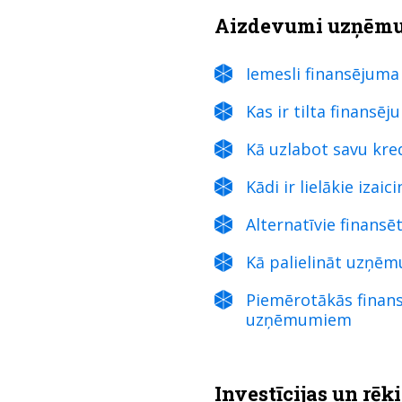
Aizdevumi uzņēm
Iemesli finansējuma
Kas ir tilta finansē
Kā uzlabot savu kre
Kādi ir lielākie iza
Alternatīvie finansē
Kā palielināt uzņē
Piemērotākās finans
uzņēmumiem
Investīcijas un rē