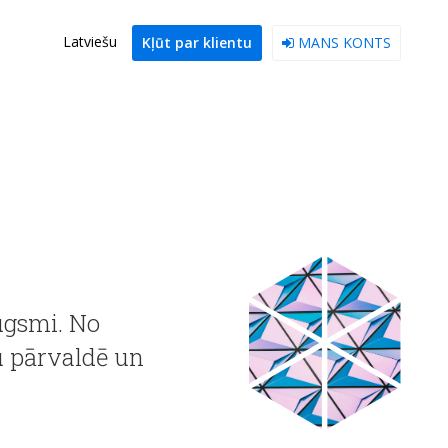
Latviešu
Kļūt par klientu
MANS KONTS
ugsmi. No
u pārvaldē un