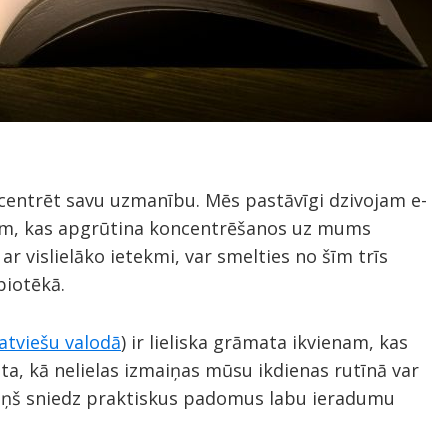
ncentrēt savu uzmanību. Mēs pastāvīgi dzivojam e-
bām, kas apgrūtina koncentrēšanos uz mums
 ar vislielāko ietekmi, var smelties no šīm trīs
biotēkā.
atviešu valodā
) ir lieliska grāmata ikvienam, kas
ta, kā nelielas izmaiņas mūsu ikdienas rutīnā var
viņš sniedz praktiskus padomus labu ieradumu