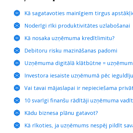
Kā sagatavoties mainīgiem tirgus apstākļ
Noderīgi rīki produktivitātes uzlabošanai
Kā nosaka uzņēmuma kredītlimitu?
Debitoru risku mazināšanas padomi
Uzņēmuma digitālā klātbūtne = uzņēmuma
Investora iesaiste uzņēmumā pēc ieguldī
Vai tavai mājaslapai ir nepieciešama privā
10 svarīgi finanšu rādītāji uzņēmuma vadī
Kādu biznesa plānu gatavot?
Kā rīkoties, ja uzņēmums nespēj pildīt sav