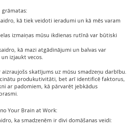
s grāmatas:
kaidro, kā tiek veidoti ieradumi un kā mēs varam
lielas izmaiņas mūsu ikdienas rutīnā var būtiski
kaidro, kā mazi atgādinājumi un balvas var
un izjaukt vecos.
r aizraujošs skatījums uz mūsu smadzeņu darbību.
cinātu produkutivitāti, bet arī identificē faktorus,
irkni ar padomiem, kā pārvarēt jebkādus
prasmi.
 no Your Brain at Work:
idro, ka smadzenēm ir divi domāšanas veidi: