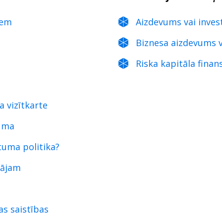
iem
Aizdevums vai investī
Biznesa aizdevums v
Riska kapitāla finan
 vizītkarte
juma
tuma politika?
tājam
as saistības