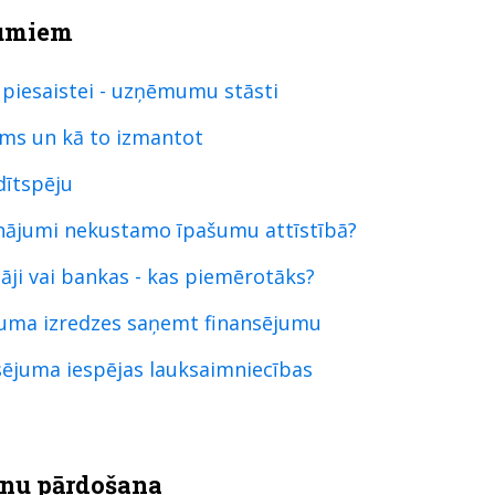
umiem
 piesaistei - uzņēmumu stāsti
jums un kā to izmantot
dītspēju
icinājumi nekustamo īpašumu attīstībā?
tāji vai bankas - kas piemērotāks?
muma izredzes saņemt finansējumu
ējuma iespējas lauksaimniecības
ķinu pārdošana