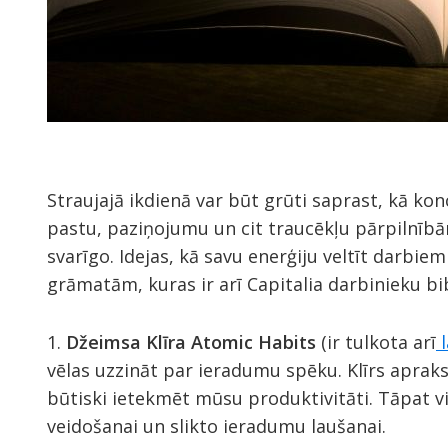
Straujajā ikdienā var būt grūti saprast, kā ko
pastu, paziņojumu un cit traucēkļu pārpilnī
svarīgo. Idejas, kā savu enerģiju veltīt darbiem
grāmatām, kuras ir arī Capitalia darbinieku bi
1.
Džeimsa Klīra Atomic Habits
(ir tulkota arī
l
vēlas uzzināt par ieradumu spēku. Klīrs apraks
būtiski ietekmēt mūsu produktivitāti. Tāpat 
veidošanai un slikto ieradumu laušanai.