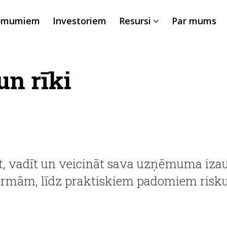
ēmumiem
Investoriem
Resursi
Par mums
un rīki
gt, vadīt un veicināt sava uzņēmuma iza
ormām, līdz praktiskiem padomiem risk