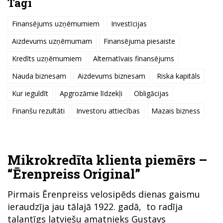
Tagi
Finansējums uzņēmumiem
Investīcijas
Aizdevums uzņēmumam
Finansējuma piesaiste
Kredīts uzņēmumiem
Alternatīvais finansējums
Nauda biznesam
Aizdevums biznesam
Riska kapitāls
Kur ieguldīt
Apgrozāmie līdzekļi
Obligācijas
Finanšu rezultāti
Investoru attiecības
Mazais bizness
Mikrokredīta klienta piemērs –
“Ērenpreiss Original”
Pirmais Ērenpreiss velosipēds dienas gaismu
ieraudzīja jau tālajā 1922. gadā, to radīja
talantīgs latviešu amatnieks Gustavs