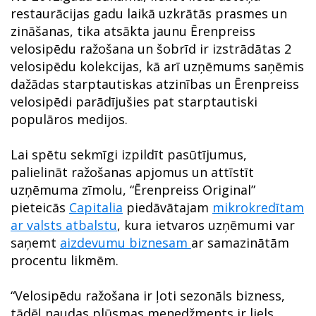
restaurācijas gadu laikā uzkrātās prasmes un
zināšanas, tika atsākta jaunu Ērenpreiss
velosipēdu ražošana un šobrīd ir izstrādātas 2
velosipēdu kolekcijas, kā arī uzņēmums saņēmis
dažādas starptautiskas atzinības un Ērenpreiss
velosipēdi parādījušies pat starptautiski
populāros medijos.
Lai spētu sekmīgi izpildīt pasūtījumus,
palielināt ražošanas apjomus un attīstīt
uzņēmuma zīmolu, “Ērenpreiss Original”
pieteicās
Capitalia
piedāvātajam
mikrokredītam
ar valsts atbalstu
, kura ietvaros uzņēmumi var
saņemt
aizdevumu biznesam
ar samazinātām
procentu likmēm.
“Velosipēdu ražošana ir ļoti sezonāls bizness,
tādēļ naudas plūsmas menedžments ir liels