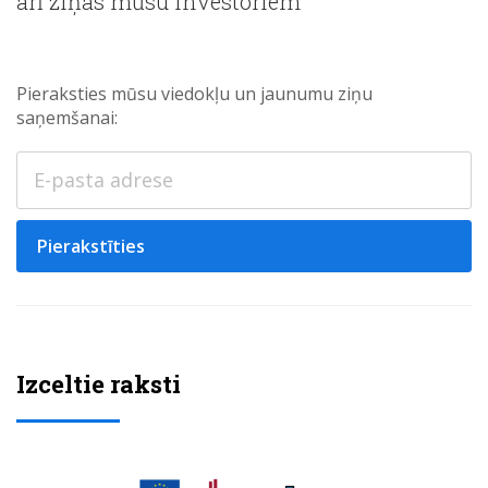
arī ziņas mūsu investoriem
Pieraksties mūsu viedokļu un jaunumu ziņu
saņemšanai:
Pierakstīties
Izceltie raksti