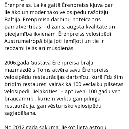
Ērenpreiss. Laika gaitā Ērenpreiss kļuva par
lielāko un modernāko velosipēdu ražotāju
Baltijā. Ērenpreisa darbību noteica trīs
pamatvērtības – dizains, augsta kvalitāte un
pieejamība ikvienam. Ērenpreiss velosipēdi
Austrumeiropā bija ļoti iemīļoti un tie ir
redzami ielās arī mūsdienās.
2006.gadā Gustava Ērenpreisa brāļa
mazmazdēls Toms atvēra savu Ērenpreiss
velosipēdu restaurācijas darbnīcu, kurā līdz šim
brīdim restaurēti vairāk kā 100 veclaiku pilsētas
velosipēdi, lielākoties – aptuveni 100 gadu veci
braucamrīki, kuriem veikta gan pilnīga
restaurācija, gan vēsturisko velosipēdu
saglabāšana.
No 2012.gada sākuma, liekot lietā astoņu