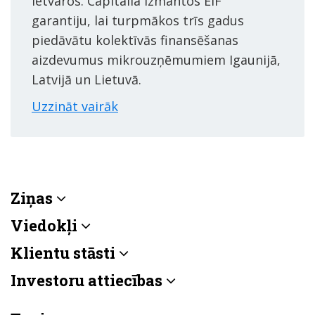
ietvaros. Capitalia izmantos EIF
garantiju, lai turpmākos trīs gadus
piedāvātu kolektīvās finansēšanas
aizdevumus mikrouzņēmumiem Igaunijā,
Latvijā un Lietuvā.
Uzzināt vairāk
Ziņas
Viedokļi
Klientu stāsti
Investoru attiecības