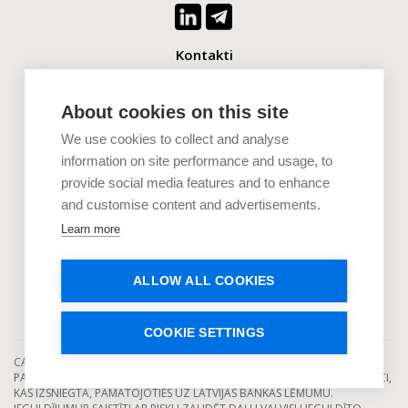
Kontakti
+371 2880 0880
info@capitalia.com
About cookies on this site
We use cookies to collect and analyse
Uzņēmumiem
information on site performance and usage, to
provide social media features and to enhance
Investoriem
and customise content and advertisements.
Dokumenti
Learn more
Uzzini vairāk
ALLOW ALL COOKIES
COOKIE SETTINGS
CAPITALIA IR LICENCĒTS EIROPAS KOLEKTĪVĀS FINANSĒŠANAS
PAKALPOJUMU SNIEDZĒJS, KAS DARBOJAS SASKAŅĀ AR DARBĪBAS LICENCI,
KAS IZSNIEGTA, PAMATOJOTIES UZ LATVIJAS BANKAS LĒMUMU.