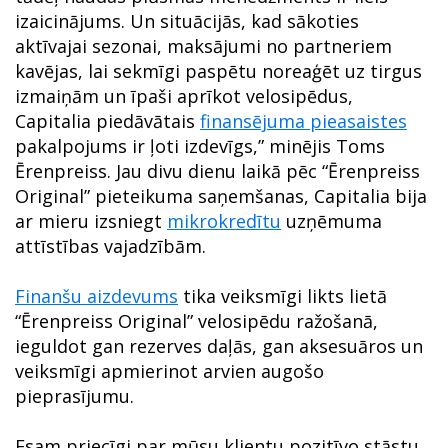
izaicinājums. Un situācijās, kad sākoties
aktīvajai sezonai, maksājumi no partneriem
kavējas, lai sekmīgi paspētu noreaģēt uz tirgus
izmaiņām un īpaši aprīkot velosipēdus,
Capitalia piedāvātais
finansējuma pieasaistes
pakalpojums ir ļoti izdevīgs,” minējis Toms
Ērenpreiss. Jau divu dienu laikā pēc “Ērenpreiss
Original” pieteikuma saņemšanas, Capitalia bija
ar mieru izsniegt
mikrokredītu
uzņēmuma
attīstības vajadzībām.
Finanšu aizdevums
tika veiksmīgi likts lietā
“Ērenpreiss Original” velosipēdu ražošanā,
ieguldot gan rezerves daļās, gan aksesuāros un
veiksmīgi apmierinot arvien augošo
pieprasījumu.
Esam priecīgi par mūsu klientu pozitīvo stāstu