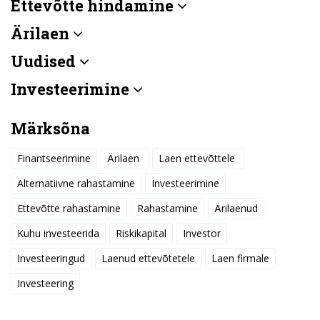
Ettevõtte hindamine
Ärilaen
Uudised
Investeerimine
Märksõna
Finantseerimine
Ärilaen
Laen ettevõttele
Alternatiivne rahastamine
Investeerimine
Ettevõtte rahastamine
Rahastamine
Ärilaenud
Kuhu investeerida
Riskikapital
Investor
Investeeringud
Laenud ettevõtetele
Laen firmale
Investeering