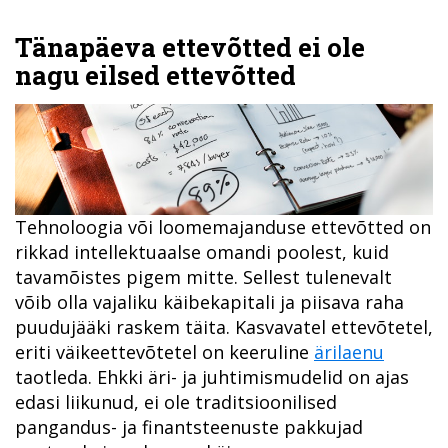
Tänapäeva ettevõtted ei ole
nagu eilsed ettevõtted
Tehnoloogia või loomemajanduse ettevõtted on
rikkad intellektuaalse omandi poolest, kuid
tavamõistes pigem mitte. Sellest tulenevalt
võib olla vajaliku käibekapitali ja piisava raha
puudujääki raskem täita. Kasvavatel ettevõtetel,
eriti väikeettevõtetel on keeruline
ärilaenu
taotleda. Ehkki äri- ja juhtimismudelid on ajas
edasi liikunud, ei ole traditsioonilised
pangandus- ja finantsteenuste pakkujad