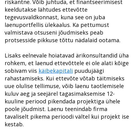
riskantne. Võib juhtuda, et finantseerimisest
keeldutakse lähtudes ettevõtte
tegevusvaldkonnast, kuna see on juba
laenuportfellis ülekaalus. Ka pettumust
valmistava otsuseni jõudmiseks peab
protsesside pikkuse tõttu nädalaid ootama.
Lisaks eelnevale hoiatavad ärikonsultandid üha
rohkem, et laenud ettevõttele ei ole alati kõige
sobivam viis
käibekapitali
puudujäägi
rahastamiseks. Kui ettevõte võtab täitmiseks
uue olulise tellimuse, võib laenu taotlemisele
kuluv aeg ja seejärel tagasimaksemise 12-
kuuline periood pikendada projektiga ühele
poole jõudmist. Laenu teenindab firma
tavaliselt pikema perioodi vältel kui projekt ise
kestab.