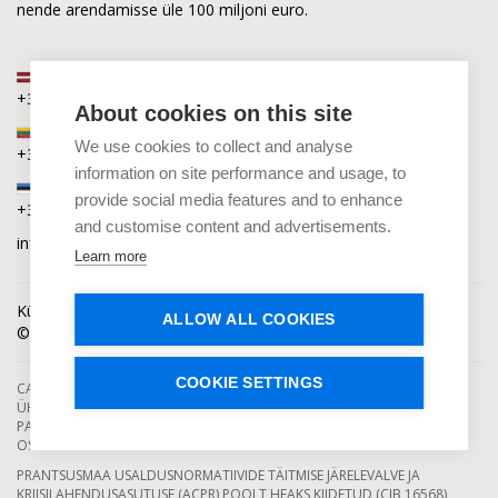
nende arendamisse üle 100 miljoni euro.
Läti
+371 2880 0880
About cookies on this site
Leedu
We use cookies to collect and analyse
+370 6168 0880
information on site performance and usage, to
Eesti
provide social media features and to enhance
+372 5864 0880
and customise content and advertisements.
info@capitalia.com
Learn more
Küpsiste privaatsus
Uudised
Kontakteeru
ALLOW ALL COOKIES
© Capitalia 2009-2026. Kõik õigused kaitstud.
COOKIE SETTINGS
CAPITALIA ON TEGEVUSLOA ALUSEL TEGUTSEV EUROOPA
ÜHISRAHASTUSTEENUSE OSUTAJA, MILLE TEGEVUSE ALUSEKS ON LÄTI
PANK. INVESTEERIMISEGA KAASNEB RISK KAOTADA INVESTEERITUD RAHA
OSALISELT VÕI TÄIES ULATUSES.
PRANTSUSMAA USALDUSNORMATIIVIDE TÄITMISE JÄRELEVALVE JA
KRIISILAHENDUSASUTUSE (ACPR) POOLT HEAKS KIIDETUD (CIB 16568)