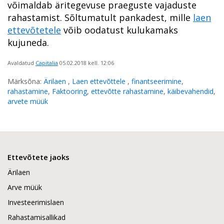
võimaldab äritegevuse praeguste vajaduste
rahastamist. Sõltumatult pankadest, mille
laen
ettevõtetele
võib oodatust kulukamaks
kujuneda.
Avaldatud
Capitalia
05.02.2018
kell. 12:06
Märksõna:
Ärilaen
,
Laen ettevõttele
,
finantseerimine
,
rahastamine
,
Faktooring
,
ettevõtte rahastamine
,
käibevahendid
,
arvete müük
Ettevõtete jaoks
Ärilaen
Arve müük
Investeerimislaen
Rahastamisallikad