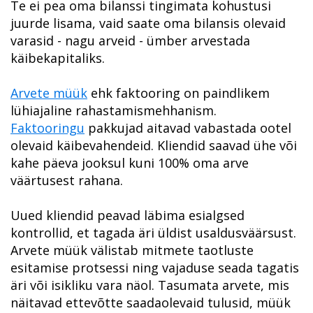
Te ei pea oma bilanssi tingimata kohustusi
juurde lisama, vaid saate oma bilansis olevaid
varasid - nagu arveid - ümber arvestada
käibekapitaliks.
Arvete müük
ehk faktooring on paindlikem
lühiajaline rahastamismehhanism.
Faktooringu
pakkujad aitavad vabastada ootel
olevaid käibevahendeid. Kliendid saavad ühe või
kahe päeva jooksul kuni 100% oma arve
väärtusest rahana.
Uued kliendid peavad läbima esialgsed
kontrollid, et tagada äri üldist usaldusväärsust.
Arvete müük välistab mitmete taotluste
esitamise protsessi ning vajaduse seada tagatis
äri või isikliku vara näol. Tasumata arvete, mis
näitavad ettevõtte saadaolevaid tulusid, müük