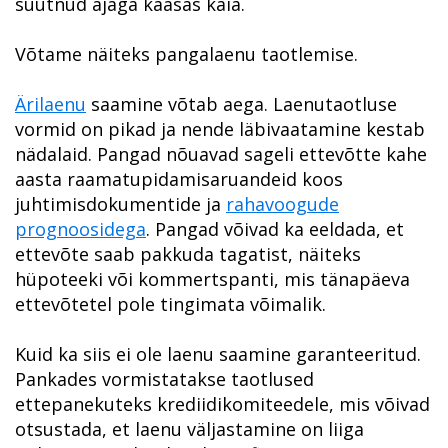
suutnud ajaga kaasas käia.
Võtame näiteks pangalaenu taotlemise.
Ärilaenu
saamine võtab aega. Laenutaotluse
vormid on pikad ja nende läbivaatamine kestab
nädalaid. Pangad nõuavad sageli ettevõtte kahe
aasta raamatupidamisaruandeid koos
juhtimisdokumentide ja
rahavoogude
prognoosidega
. Pangad võivad ka eeldada, et
ettevõte saab pakkuda tagatist, näiteks
hüpoteeki või kommertspanti, mis tänapäeva
ettevõtetel pole tingimata võimalik.
Kuid ka siis ei ole laenu saamine garanteeritud.
Pankades vormistatakse taotlused
ettepanekuteks krediidikomiteedele, mis võivad
otsustada, et laenu väljastamine on liiga