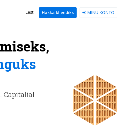
Eesti
Hakka kliendiks
MINU KONTO
amiseks,
inguks
 Capitalial