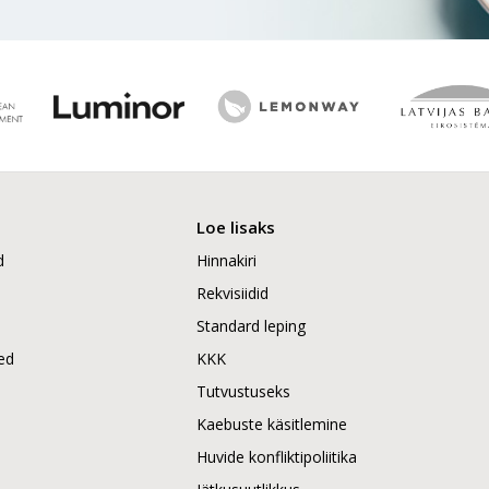
Loe lisaks
d
Hinnakiri
Rekvisiidid
Standard leping
ed
KKK
Tutvustuseks
Kaebuste käsitlemine
Huvide konfliktipoliitika