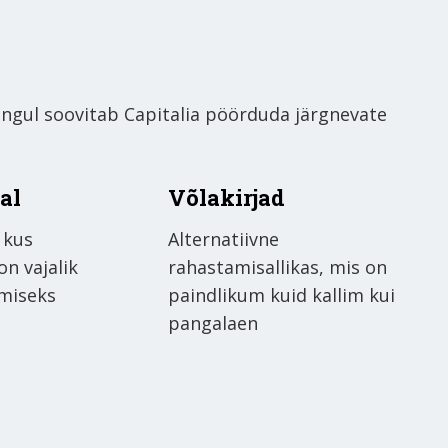
ingul soovitab Capitalia pöörduda järgnevate
al
Võlakirjad
 kus
Alternatiivne
n vajalik
rahastamisallikas, mis on
emiseks
paindlikum kuid kallim kui
pangalaen