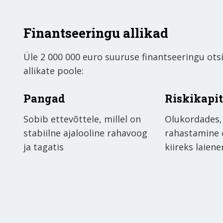
Finantseeringu allikad
Üle 2 000 000 euro suuruse finantseeringu ots
allikate poole:
Pangad
Riskikapit
Sobib ettevõttele, millel on
Olukordades,
stabiilne ajalooline rahavoog
rahastamine o
ja tagatis
kiireks laien