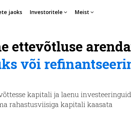
ete jaoks
Investoritele
Meist
e ettevõtluse arend
uks või refinantseer
ttesse kapitali ja laenu investeeringuid.
ima rahastusviisiga kapitali kaasata