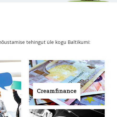
snõustamise tehingut üle kogu Baltikumi:
Creamfinance