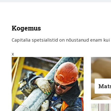
Kogemus
Capitalia spetsialistid on nõustanud enam kui
x
Mat