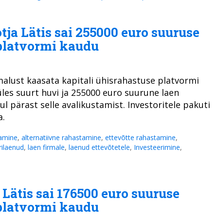
tja Lätis sai 255000 euro suuruse
platvormi kaudu
alust kaasata kapitali ühisrahastuse platvormi
üles suurt huvi ja 255000 euro suurune laen
 pärast selle avalikustamist. Investoritele pakuti
a.
amine
,
alternatiivne rahastamine
,
ettevõtte rahastamine
,
rilaenud
,
laen firmale
,
laenud ettevõtetele
,
Investeerimine
,
Lätis sai 176500 euro suuruse
platvormi kaudu