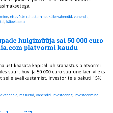
gasimaksetega.
amine
,
ettevõtte rahastamine
,
käibevahendid
,
vahendid
,
ital
,
käibekapital
aupade hulgimüüja sai 50 000 euro
lia.com platvormi kaudu
alust kaasata kapitali ühisrahastus platvormi
les suurt huvi ja 50 000 euro suurune laen viieks
 selle avalikustamist. Investoritele pakuti 15%
bevahendid
,
ressursid
,
vahendid
,
investeering
,
Investeerimine