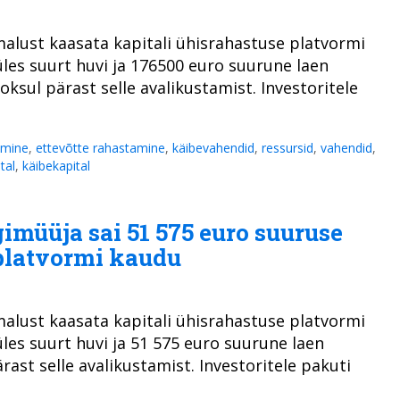
alust kaasata kapitali ühisrahastuse platvormi
üles suurt huvi ja 176500 euro suurune laen
sul pärast selle avalikustamist. Investoritele
amine
,
ettevõtte rahastamine
,
käibevahendid
,
ressursid
,
vahendid
,
ital
,
käibekapital
imüüja sai 51 575 euro suuruse
platvormi kaudu
alust kaasata kapitali ühisrahastuse platvormi
les suurt huvi ja 51 575 euro suurune laen
ast selle avalikustamist. Investoritele pakuti