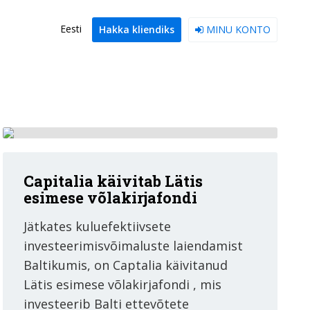
Eesti
Hakka kliendiks
MINU KONTO
Capitalia käivitab Lätis
esimese võlakirjafondi
Jätkates kuluefektiivsete
investeerimisvõimaluste laiendamist
Baltikumis, on Captalia käivitanud
Lätis esimese võlakirjafondi , mis
investeerib Balti ettevõtete