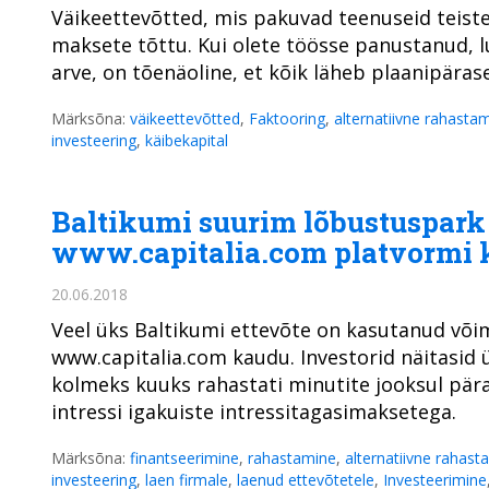
Väikeettevõtted, mis pakuvad teenuseid teistel
maksete tõttu. Kui olete töösse panustanud, l
arve, on tõenäoline, et kõik läheb plaanipäras
Märksõna:
väikeettevõtted
,
Faktooring
,
alternatiivne rahasta
investeering
,
käibekapital
Baltikumi suurim lõbustuspark 
www.capitalia.com platvormi
20.06.2018
Veel üks Baltikumi ettevõte on kasutanud võim
www.capitalia.com kaudu. Investorid näitasid 
kolmeks kuuks rahastati minutite jooksul päras
intressi igakuiste intressitagasimaksetega.
Märksõna:
finantseerimine
,
rahastamine
,
alternatiivne rahast
investeering
,
laen firmale
,
laenud ettevõtetele
,
Investeerimine