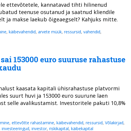
e ettevõtetele, kannatavad tihti hilinenud
ubatud teenuse osutanud ja saatnud kliendile
elt ja makse laekub õigeaegselt? Kahjuks mitte.
mine
,
käibevahendid
,
arvete müük
,
ressursid
,
vahendid
,
sai 153000 euro suuruse rahastuse
 kaudu
alust kaasata kapitali ühisrahastuse platvormi
üles suurt huvi ja 153000 euro suurune laen
t selle avalikustamist. Investoritele pakuti 10,8%
amine
,
ettevõtte rahastamine
,
käibevahendid
,
ressursid
,
Võlakirjad
,
,
investeeringud
,
investor
,
riskikapital
,
käibekapital