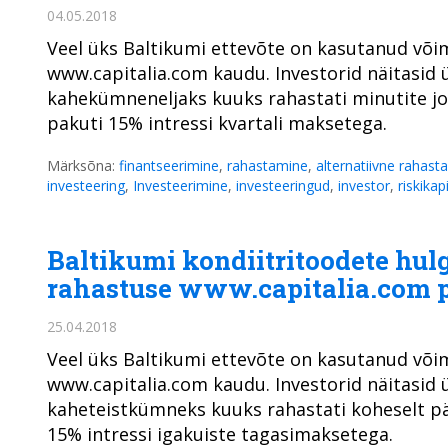
04.05.2018
Veel üks Baltikumi ettevõte on kasutanud võim
www.capitalia.com kaudu. Investorid näitasid 
kahekümneneljaks kuuks rahastati minutite jook
pakuti 15% intressi kvartali maksetega.
Märksõna:
finantseerimine
,
rahastamine
,
alternatiivne rahast
investeering
,
Investeerimine
,
investeeringud
,
investor
,
riskikap
Baltikumi kondiitritoodete hulg
rahastuse www.capitalia.com 
25.04.2018
Veel üks Baltikumi ettevõte on kasutanud võim
www.capitalia.com kaudu. Investorid näitasid ü
kaheteistkümneks kuuks rahastati koheselt pär
15% intressi igakuiste tagasimaksetega.