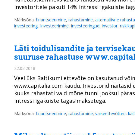
Investoritele pakuti 14% intressi igakuiste ta
Märksõna:
finantseerimine
,
rahastamine
,
alternatiivne rahast
investeering
,
Investeerimine
,
investeeringud
,
investor
,
riskikap
Läti toidulisandite ja tervisek
suuruse rahastuse www.capita
22.03.2018
Veel üks Baltikumi ettevõte on kasutanud võim
www.capitalia.com kaudu. Investorid näitasid ü
kuuks rahastati vaid mõne tunni jooksul pärast
intressi igakuiste tagasimaksetega.
Märksõna:
finantseerimine
,
rahastamine
,
väikeettevõtted
,
käi