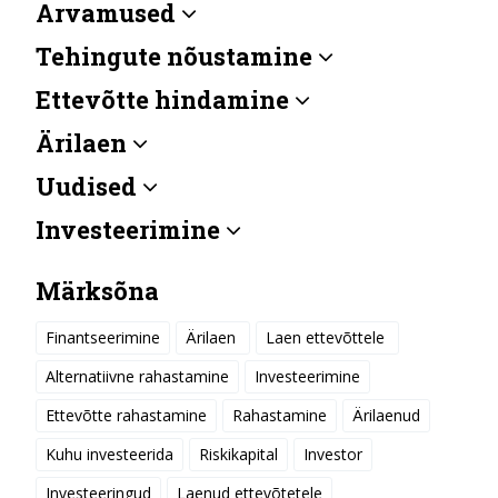
Arvamused
Tehingute nõustamine
Ettevõtte hindamine
Ärilaen
Uudised
Investeerimine
Märksõna
Finantseerimine
Ärilaen
Laen ettevõttele
Alternatiivne rahastamine
Investeerimine
Ettevõtte rahastamine
Rahastamine
Ärilaenud
Kuhu investeerida
Riskikapital
Investor
Investeeringud
Laenud ettevõtetele