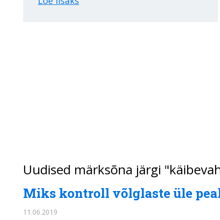
Loe lisaks
Uudised märksõna järgi "käibeva
Miks kontroll võlglaste üle pea
11.06.2019