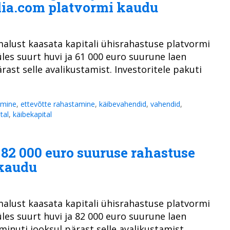
lia.com platvormi kaudu
alust kaasata kapitali ühisrahastuse platvormi
les suurt huvi ja 61 000 euro suurune laen
ast selle avalikustamist. Investoritele pakuti
amine
,
ettevõtte rahastamine
,
käibevahendid
,
vahendid
,
ital
,
käibekapital
i 82 000 euro suuruse rahastuse
 kaudu
alust kaasata kapitali ühisrahastuse platvormi
les suurt huvi ja 82 000 euro suurune laen
nuti jooksul pärast selle avalikustamist.