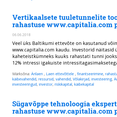
Vertikaalsete tuuletunnelite too
rahastuse www.capitalia.com 
06.06.2018
Veel üks Baltikumi ettevõte on kasutanud võim
www.capitalia.com kaudu. Investorid näitasid 
kaheteistkümneks kuuks rahastati tunni jooksul
12% intressi igakuiste intressitagasimakseteg
Märksõna:
Ärilaen
,
Laen ettevõttele
,
finantseerimine
,
rahast
käibevahendid
,
ressursid
,
vahendid
,
Võlakirjad
,
investeering
,
Ä
investeeringud
,
investor
,
riskikapital
,
käibekapital
Sügavõppe tehnoloogia ekspert 
rahastuse www.capitalia.com 