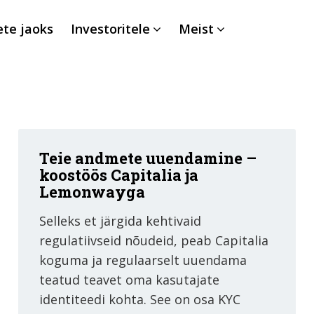
ete jaoks
Investoritele
Meist
Teie andmete uuendamine –
koostöös Capitalia ja
Lemonwayga
Selleks et järgida kehtivaid
regulatiivseid nõudeid, peab Capitalia
koguma ja regulaarselt uuendama
teatud teavet oma kasutajate
identiteedi kohta. See on osa KYC