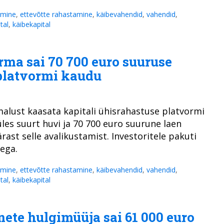
amine
,
ettevõtte rahastamine
,
käibevahendid
,
vahendid
,
ital
,
käibekapital
rma sai 70 700 euro suuruse
platvormi kaudu
alust kaasata kapitali ühisrahastuse platvormi
les suurt huvi ja 70 700 euro suurune laen
ast selle avalikustamist. Investoritele pakuti
tega.
amine
,
ettevõtte rahastamine
,
käibevahendid
,
vahendid
,
ital
,
käibekapital
nete hulgimüüja sai 61 000 euro