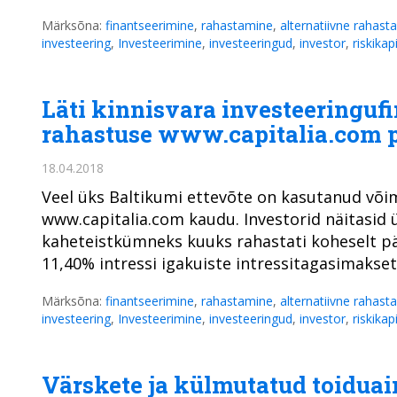
Märksõna:
finantseerimine
,
rahastamine
,
alternatiivne rahast
investeering
,
Investeerimine
,
investeeringud
,
investor
,
riskikap
Läti kinnisvara investeeringufi
rahastuse www.capitalia.com 
18.04.2018
Veel üks Baltikumi ettevõte on kasutanud võim
www.capitalia.com kaudu. Investorid näitasid ü
kaheteistkümneks kuuks rahastati koheselt pär
11,40% intressi igakuiste intressitagasimakse
Märksõna:
finantseerimine
,
rahastamine
,
alternatiivne rahast
investeering
,
Investeerimine
,
investeeringud
,
investor
,
riskikap
Värskete ja külmutatud toiduai