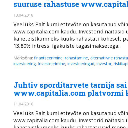
suuruse rahastuse www.capita
13.04.2018
Veel üks Baltikumi ettevõte on kasutanud võim
www.capitalia.com kaudu. Investorid näitasid ü
kaheteistkümneks kuuks rahastati koheselt pär
13,80% intressi igakuiste tagasimaksetega.
Märksõna:
finantseerimine
,
rahastamine
,
alternatiivne rahast
investeering
,
Investeerimine
,
investeeringud
,
investor
,
riskikap
Juhtiv sporditarvete tarnija sa
www.capitalia.com platvormi
11.04.2018
Veel üks Baltikumi ettevõte on kasutanud võim
www.capitalia.com kaudu. Investorid näitasid ü
kaheteistkümneks kuuks rahastati vaid mõne mi