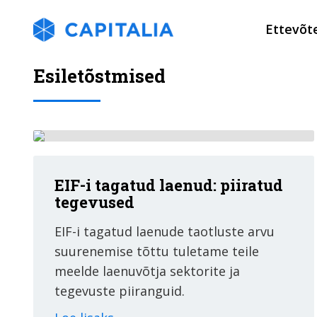
Ettevõt
Esiletõstmised
EIF-i tagatud laenud: piiratud
tegevused
EIF-i tagatud laenude taotluste arvu
suurenemise tõttu tuletame teile
meelde laenuvõtja sektorite ja
tegevuste piiranguid.