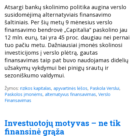
Atsargi bankų skolinimo politika augina verslo
susidomėjimą alternatyviais finansavimo
šaltiniais. Per šių metų 9 mėnesius verslo
finansavimo bendrovė „Capitalia“ paskolino jau
12 mln. eurų, tai yra 45 proc. daugiau nei pernai
tuo pačiu metu. Dažniausiai įmonės skolinosi
investicijoms į verslo plėtrą, gautas
finansavimas taip pat buvo naudojamas didelių
užsakymų vykdymui bei pinigų srautų ir
sezoniškumo valdymui.
Žymos:
rizikos kapitalas
,
apyvartinės lėšos
,
Paskola Verslui
,
Paskolos įmonėms
,
alternatyvus finansavimas
,
Verslo
Finansavimas
Investuotojų motyvas – ne tik
finansinė grąža