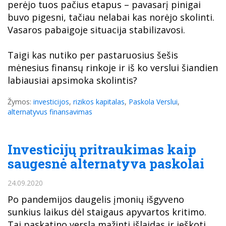
perėjo tuos pačius etapus – pavasarį pinigai
buvo pigesni, tačiau nelabai kas norėjo skolinti.
Vasaros pabaigoje situacija stabilizavosi.
Taigi kas nutiko per pastaruosius šešis
mėnesius finansų rinkoje ir iš ko verslui šiandien
labiausiai apsimoka skolintis?
Žymos:
investicijos
,
rizikos kapitalas
,
Paskola Verslui
,
alternatyvus finansavimas
Investicijų pritraukimas kaip
saugesnė alternatyva paskolai
24.09.2020
Po pandemijos daugelis įmonių išgyveno
sunkius laikus dėl staigaus apyvartos kritimo.
Tai paskatino verslą mažinti išlaidas ir ieškoti