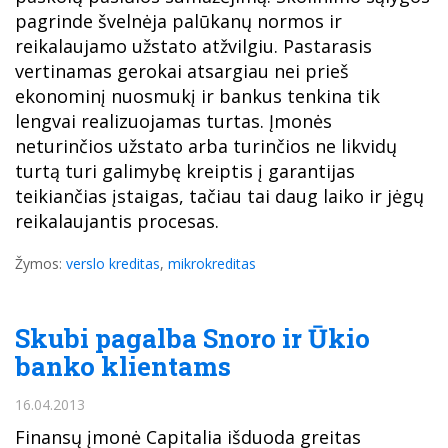
pagrinde švelnėja palūkanų normos ir
reikalaujamo užstato atžvilgiu. Pastarasis
vertinamas gerokai atsargiau nei prieš
ekonominį nuosmukį ir bankus tenkina tik
lengvai realizuojamas turtas. Įmonės
neturinčios užstato arba turinčios ne likvidų
turtą turi galimybę kreiptis į garantijas
teikiančias įstaigas, tačiau tai daug laiko ir jėgų
reikalaujantis procesas.
Žymos:
verslo kreditas
,
mikrokreditas
Skubi pagalba Snoro ir Ūkio
banko klientams
16.04.2013
Finansų įmonė Capitalia išduoda greitas