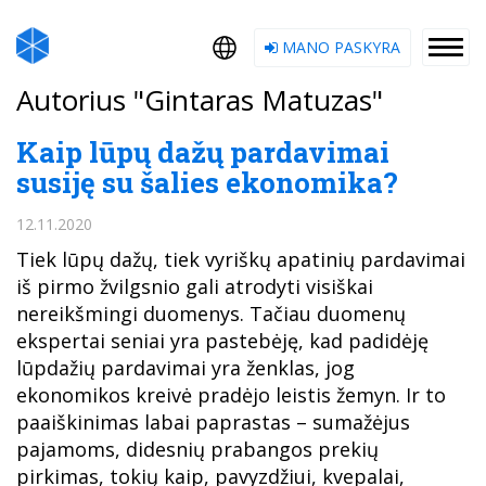
MANO PASKYRA
Autorius "Gintaras Matuzas"
Kaip lūpų dažų pardavimai
susiję su šalies ekonomika?
12.11.2020
Tiek lūpų dažų, tiek vyriškų apatinių pardavimai
iš pirmo žvilgsnio gali atrodyti visiškai
nereikšmingi duomenys. Tačiau duomenų
ekspertai seniai yra pastebėję, kad padidėję
lūpdažių pardavimai yra ženklas, jog
ekonomikos kreivė pradėjo leistis žemyn. Ir to
paaiškinimas labai paprastas – sumažėjus
pajamoms, didesnių prabangos prekių
pirkimas, tokių kaip, pavyzdžiui, kvepalai,