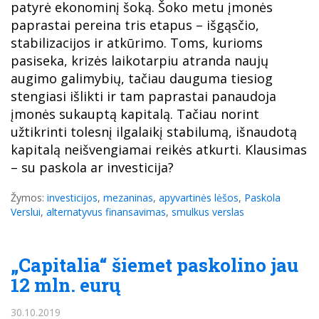
patyrė ekonominį šoką. Šoko metu įmonės
paprastai pereina tris etapus – išgąsčio,
stabilizacijos ir atkūrimo. Toms, kurioms
pasiseka, krizės laikotarpiu atranda naujų
augimo galimybių, tačiau dauguma tiesiog
stengiasi išlikti ir tam paprastai panaudoja
įmonės sukauptą kapitalą. Tačiau norint
užtikrinti tolesnį ilgalaikį stabilumą, išnaudotą
kapitalą neišvengiamai reikės atkurti. Klausimas
– su paskola ar investicija?
Žymos:
investicijos
,
mezaninas
,
apyvartinės lėšos
,
Paskola
Verslui
,
alternatyvus finansavimas
,
smulkus verslas
„Capitalia“ šiemet paskolino jau
12 mln. eurų
30.10.2019