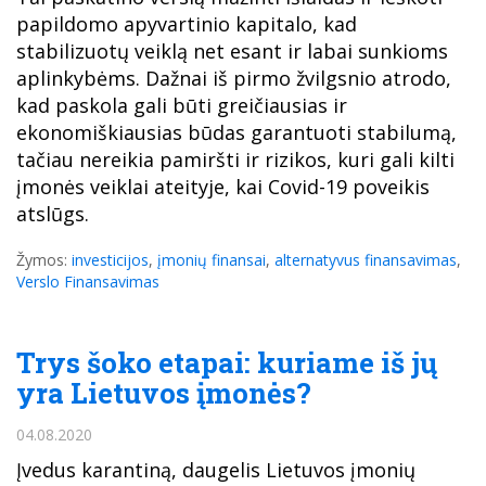
papildomo apyvartinio kapitalo, kad
stabilizuotų veiklą net esant ir labai sunkioms
aplinkybėms. Dažnai iš pirmo žvilgsnio atrodo,
kad paskola gali būti greičiausias ir
ekonomiškiausias būdas garantuoti stabilumą,
tačiau nereikia pamiršti ir rizikos, kuri gali kilti
įmonės veiklai ateityje, kai Covid-19 poveikis
atslūgs.
Žymos:
investicijos
,
įmonių finansai
,
alternatyvus finansavimas
,
Verslo Finansavimas
Trys šoko etapai: kuriame iš jų
yra Lietuvos įmonės?
04.08.2020
Įvedus karantiną, daugelis Lietuvos įmonių