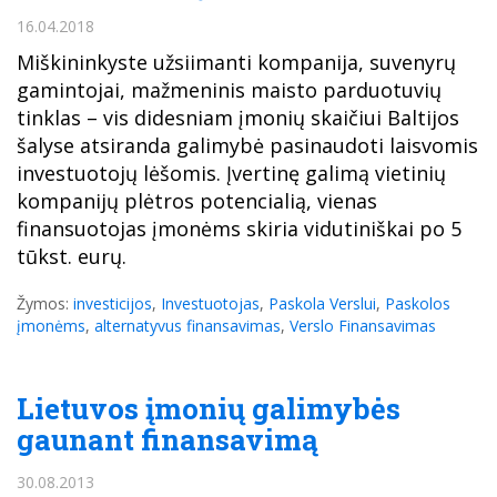
16.04.2018
Miškininkyste užsiimanti kompanija, suvenyrų
gamintojai, mažmeninis maisto parduotuvių
tinklas – vis didesniam įmonių skaičiui Baltijos
šalyse atsiranda galimybė pasinaudoti laisvomis
investuotojų lėšomis. Įvertinę galimą vietinių
kompanijų plėtros potencialią, vienas
finansuotojas įmonėms skiria vidutiniškai po 5
tūkst. eurų.
Žymos:
investicijos
,
Investuotojas
,
Paskola Verslui
,
Paskolos
įmonėms
,
alternatyvus finansavimas
,
Verslo Finansavimas
Lietuvos įmonių galimybės
gaunant finansavimą
30.08.2013