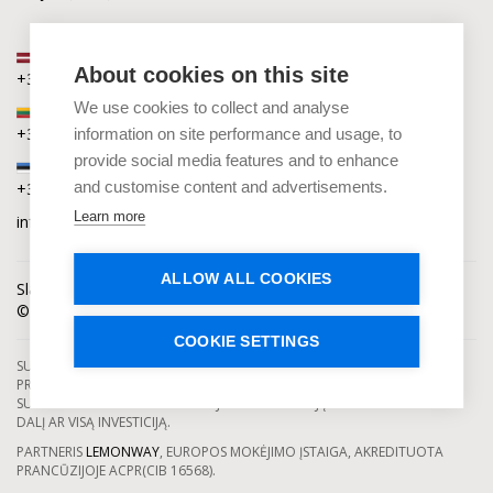
Latvija
About cookies on this site
+371 2880 0880
We use cookies to collect and analyse
Lietuva
+370 6168 0880
information on site performance and usage, to
provide social media features and to enhance
Estija
and customise content and advertisements.
+372 5864 0880
Learn more
info@capitalia.com
ALLOW ALL COOKIES
Slapukų privatumas
Naujienos
Kontaktai
© Capitalia 2009-2026. Teisės saugomos.
COOKIE SETTINGS
SUTELKTINIO FINANSAVIMO PASLAUGAS TEIKIA SE CAPITALIA, KURI YRA
PRIŽIŪRIMA IR LICENCIJUOTA LATVIJOS BANKO. INVESTAVIMAS Į
SUTELKTINIO FINANSAVIMO PROJEKTUS YRA SUSIJĘS SU RIZIKA PRARASTI
DALĮ AR VISĄ INVESTICIJĄ.
PARTNERIS
LEMONWAY
, EUROPOS MOKĖJIMO ĮSTAIGA, AKREDITUOTA
PRANCŪZIJOJE ACPR(CIB 16568).