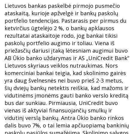
Lietuvos bankas paskelbė pirmojo pusmečio
ataskaitą, kurioje apžvelgė ir bankų paskolų
portfelio tendencijas. Pastarasis per pirmus du
ketvirčius ūgtelėjo 2 %, o bankų apklausos
rezultatai ataskaitoje rodo, jog bankai tikisi
paskolų portfelio augimo ir toliau. Viena iš
priežasčių dariusi įtaką lėtesniam augimui buvo
AB Ūkio banko uždarymas ir AS „UniCredit Bank“
Lietuvos skyriaus veiklos nutraukimas. Nors
komerciniai bankai teigia, kad skolinimo gairės
yra daug švelnesnės nei buvo prieš 2-3 metus,
šių dviejų bankų netektis reiškia, kad mažoms ir
vidutinėms įmonėms gauti banko verslo kreditą
bus dar sunkiau. Pirmiausia, UniCredit buvo
vienas iš aktyviai finansuojančių smulkų ir
vidutinį verslą bankų. Antra Ūkio banko rinkos
dalis buvo 7%, o tai lemia apčiuopiamą bankinių
paskolų pasiūlos sumažėjimą. Skolinimo sąlygos