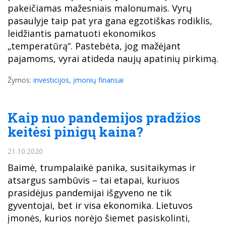
pakeičiamas mažesniais malonumais. Vyrų
pasaulyje taip pat yra gana egzotiškas rodiklis,
leidžiantis pamatuoti ekonomikos
„temperatūrą“. Pastebėta, jog mažėjant
pajamoms, vyrai atideda naujų apatinių pirkimą.
Žymos:
investicijos
,
įmonių finansai
Kaip nuo pandemijos pradžios
keitėsi pinigų kaina?
21.10.2020
Baimė, trumpalaikė panika, susitaikymas ir
atsargus sambūvis – tai etapai, kuriuos
prasidėjus pandemijai išgyveno ne tik
gyventojai, bet ir visa ekonomika. Lietuvos
įmonės, kurios norėjo šiemet pasiskolinti,