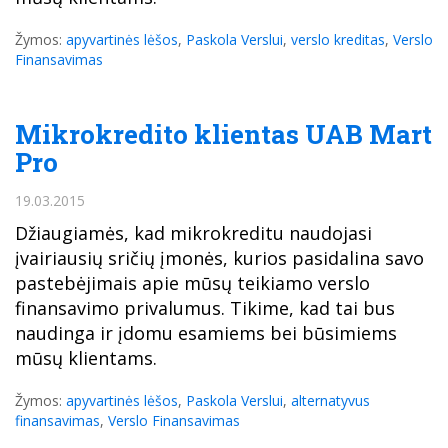
Žymos:
apyvartinės lėšos
,
Paskola Verslui
,
verslo kreditas
,
Verslo
Finansavimas
Mikrokredito klientas UAB Mart
Pro
19.03.2015
Džiaugiamės, kad mikrokreditu naudojasi
įvairiausių sričių įmonės, kurios pasidalina savo
pastebėjimais apie mūsų teikiamo verslo
finansavimo privalumus. Tikime, kad tai bus
naudinga ir įdomu esamiems bei būsimiems
mūsų klientams.
Žymos:
apyvartinės lėšos
,
Paskola Verslui
,
alternatyvus
finansavimas
,
Verslo Finansavimas