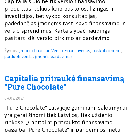
Capitalia siūlo ne tik verslo finansavimo
produktus, tokius kaip paskolos, lizingas ir
investicijos, bet vykdo konsultacijas,
padedančias įmonėms rasti savo finansavimo ir
verslo sprendimus. Kartais ypač naudinga
pasitarti dėl verslo pirkimo ar pardavimo.
Žymos:
įmonių finansai
,
Verslo Finansavimas
,
paskola imonei
,
parduoti versla
,
įmonės pardavimas
Capitalia pritraukė finansavimą
"Pure Chocolate"
04.02.2021
„Pure Chocolate“ Latvijoje gaminami saldumynai
yra gerai žinomi tiek Latvijos, tiek užsienio
rinkose. „Capitalia“ pritraukto finansavimo
pagalba „Pure Chocolate“ ir pandemijos metu