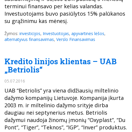
terminui finansavo per kelias valandas.
Investuotojams buvo pasiūlytos 15% palūkanos
su grąžinimu kas mėnesį.
Žymos:
investicijos
,
Investuotojas
,
apyvartinės lėšos
,
alternatyvus finansavimas
,
Verslo Finansavimas
Kredito linijos klientas – UAB
„Betriolis“
05.07.2016
UAB “Betriolis” yra viena didžiausių miltelinio
dažymo kompanijų Lietuvoje. Kompanija įkurta
2003 m. ir miltelinio dažymo srityje dirba
daugiau nei septynerius metus. Betriolis
dažymui naudoja žinomų įmonių “Oxyplast”, “Du
Pont”, “Tiger”, “Teknos”, “IGP”, “Inver” produktus.