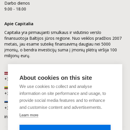
Darbo dienos
9.00 - 18.00
Apie Capitalia
Capitalia yra pirmaujanti smulkaus ir vidutinio verslo
finansuotoja Baltijos jūros regione. Nuo veiklos pradžios 2007
metais, jau esame suteikę finansavimą daugiau nei 5000
įmonių, o bendra investicijų suma į įmonių plėtrą viršija 100
milijonų eurų.
Latvija
About cookies on this site
+371 2880 0880
We use cookies to collect and analyse
Lietuva
+370 6168 0880
information on site performance and usage, to
provide social media features and to enhance
Estija
and customise content and advertisements.
+372 5864 0880
Learn more
info@capitalia.com