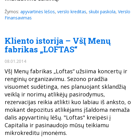
Žymos:
apyvartinės lėšos
,
verslo kreditas
,
skubi paskola
,
Verslo
Finansavimas
Kliento istorija – VšĮ Menų
fabrikas „LOFTAS“
08.01.2014
VšĮ Menų fabrikas „Loftas“ užsiima koncertų ir
renginių organizavimu. Sezono pradžia
visuomet sudėtinga, nes planuojant sklandžią
veiklą ir norimų atlikėjų pasirodymus,
rezervacijas reikia atlikti kuo labiau iš anksto, o
mokant depozitus atlikėjams įšaldoma nemaža
dalis apyvartinių lėšų. "Loftas" kreipėsi į
Capitalia ir pasinaudojo mūsų teikiamu
mikrokreditu įmonėms.