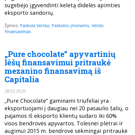
sugebėjo įgyvendinti keletą didelės apimties
eksporto sandorių.
Žymos:
Paskola Verslui
,
Paskolos įmonėms
,
Verslo
Finansavimas
„Pure chocolate“ apyvartinių
lėšų finansavimui pritraukė
mezanino finansavimą iš
Capitalia
28.02.2020
„Pure Chocolate“ gaminami triufeliai yra
eksportuojami į daugiau nei 20 pasaulio šalių, o
pajamos iš eksporto klientų sudaro iki 60%
visos bendrovės apyvartos. Tolesnei plėtrai ir
augimui 2015 m. bendrovė sėkmingai pritraukė