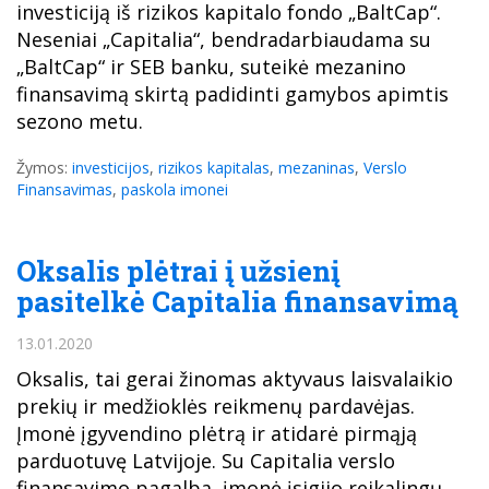
investiciją iš rizikos kapitalo fondo „BaltCap“.
Neseniai „Capitalia“, bendradarbiaudama su
„BaltCap“ ir SEB banku, suteikė mezanino
finansavimą skirtą padidinti gamybos apimtis
sezono metu.
Žymos:
investicijos
,
rizikos kapitalas
,
mezaninas
,
Verslo
Finansavimas
,
paskola imonei
Oksalis plėtrai į užsienį
pasitelkė Capitalia finansavimą
13.01.2020
Oksalis, tai gerai žinomas aktyvaus laisvalaikio
prekių ir medžioklės reikmenų pardavėjas.
Įmonė įgyvendino plėtrą ir atidarė pirmąją
parduotuvę Latvijoje. Su Capitalia verslo
finansavimo pagalba, įmonė įsigijo reikalingų