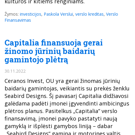
kultūros ir kitiems renginiams.
Žymos:
investicijos
,
Paskola Verslui
,
verslo kreditas
,
Verslo
Finansavimas
Capitalia finansuoja gerai
žinomo jūrinių baidarių
gamintojo plėtrą
30.11.2022
Ceranos Invest, OU yra gerai žinomas jūrinių
baidarių gamintojas, veikiantis su prekės ženklu
Seabird Designs. Šį pavasarį Capitalia didžiavosi
galėdama padėti įmonei įgyvendinti ambicingus
plėtros planus. Pasitelkus „Capitalia“ verslo
finansavimą, įmonei pavyko pastatyti naują
gamyklą ir išplėsti gamybos liniją – dabar
„Seabird Designs“ gamina ir motorines valtis.