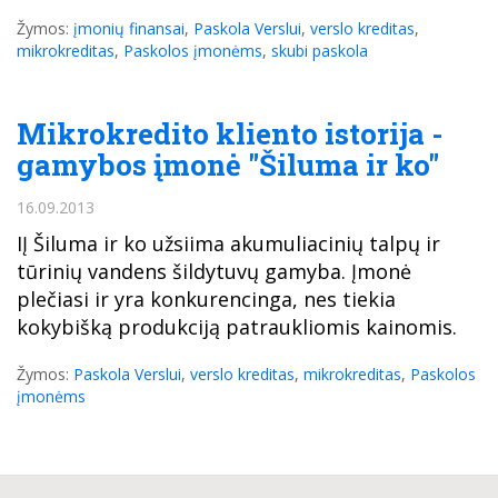
Žymos:
įmonių finansai
,
Paskola Verslui
,
verslo kreditas
,
mikrokreditas
,
Paskolos įmonėms
,
skubi paskola
Mikrokredito kliento istorija -
gamybos įmonė "Šiluma ir ko"
16.09.2013
IĮ Šiluma ir ko užsiima akumuliacinių talpų ir
tūrinių vandens šildytuvų gamyba. Įmonė
plečiasi ir yra konkurencinga, nes tiekia
kokybišką produkciją patraukliomis kainomis.
Žymos:
Paskola Verslui
,
verslo kreditas
,
mikrokreditas
,
Paskolos
įmonėms