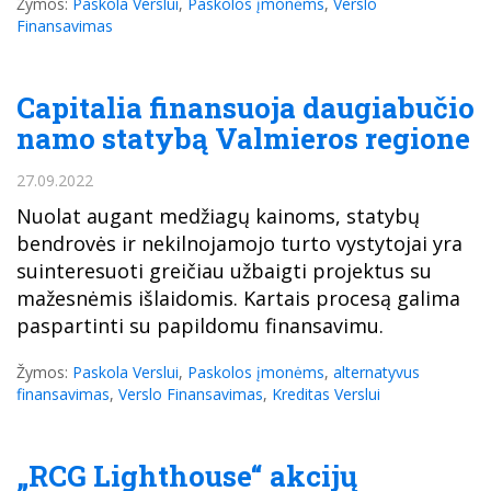
Žymos:
Paskola Verslui
,
Paskolos įmonėms
,
Verslo
Finansavimas
Capitalia finansuoja daugiabučio
namo statybą Valmieros regione
27.09.2022
Nuolat augant medžiagų kainoms, statybų
bendrovės ir nekilnojamojo turto vystytojai yra
suinteresuoti greičiau užbaigti projektus su
mažesnėmis išlaidomis. Kartais procesą galima
paspartinti su papildomu finansavimu.
Žymos:
Paskola Verslui
,
Paskolos įmonėms
,
alternatyvus
finansavimas
,
Verslo Finansavimas
,
Kreditas Verslui
„RCG Lighthouse“ akcijų