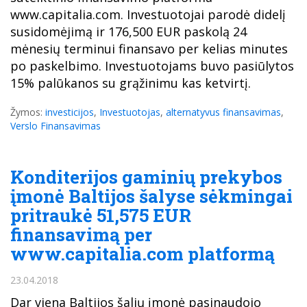
www.capitalia.com. Investuotojai parodė didelį
susidomėjimą ir 176,500 EUR paskolą 24
mėnesių terminui finansavo per kelias minutes
po paskelbimo. Investuotojams buvo pasiūlytos
15% palūkanos su grąžinimu kas ketvirtį.
Žymos:
investicijos
,
Investuotojas
,
alternatyvus finansavimas
,
Verslo Finansavimas
Konditerijos gaminių prekybos
įmonė Baltijos šalyse sėkmingai
pritraukė 51,575 EUR
finansavimą per
www.capitalia.com platformą
23.04.2018
Dar viena Baltijos šalių įmonė pasinaudojo