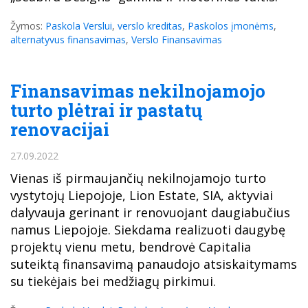
Žymos:
Paskola Verslui
,
verslo kreditas
,
Paskolos įmonėms
,
alternatyvus finansavimas
,
Verslo Finansavimas
Finansavimas nekilnojamojo
turto plėtrai ir pastatų
renovacijai
27.09.2022
Vienas iš pirmaujančių nekilnojamojo turto
vystytojų Liepojoje, Lion Estate, SIA, aktyviai
dalyvauja gerinant ir renovuojant daugiabučius
namus Liepojoje. Siekdama realizuoti daugybę
projektų vienu metu, bendrovė Capitalia
suteiktą finansavimą panaudojo atsiskaitymams
su tiekėjais bei medžiagų pirkimui.