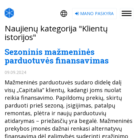
MANO PASKYRA
Naujienų kategorija "Klientų
istorijos"
Sezoninis mažmeninės
parduotuvės finansavimas
09.09.2024
Mažmeninės parduotuvės sudaro didelę dalį
visų „Capitalia“ klientų, kadangi joms nuolat
reikia finansavimo. Papildomų prekių, skirtų
parduoti prieš sezoną, įsigijimas, patalpų
remontas, plėtra ir naujų parduotuvių
atidarymas – priežasčių yra begalė. Mažmeninės
prekybos įmonės dažnai renkasi alternatyvų
finansavimą dėl galimybės suderinti grąžinimo