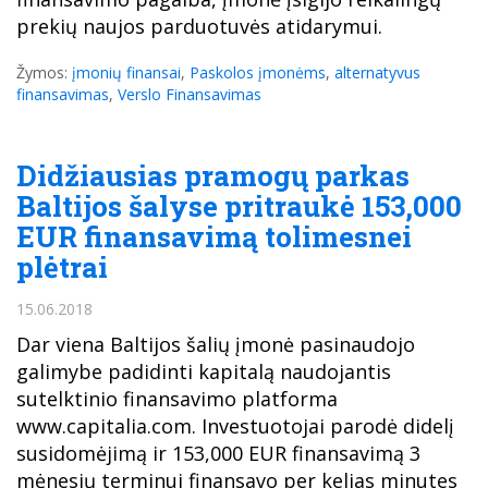
prekių naujos parduotuvės atidarymui.
Žymos:
įmonių finansai
,
Paskolos įmonėms
,
alternatyvus
finansavimas
,
Verslo Finansavimas
Didžiausias pramogų parkas
Baltijos šalyse pritraukė 153,000
EUR finansavimą tolimesnei
plėtrai
15.06.2018
Dar viena Baltijos šalių įmonė pasinaudojo
galimybe padidinti kapitalą naudojantis
sutelktinio finansavimo platforma
www.capitalia.com. Investuotojai parodė didelį
susidomėjimą ir 153,000 EUR finansavimą 3
mėnesių terminui finansavo per kelias minutes