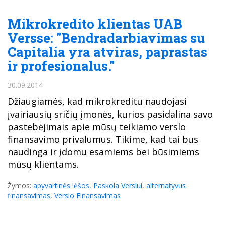
Mikrokredito klientas UAB
Versse: "Bendradarbiavimas su
Capitalia yra atviras, paprastas
ir profesionalus."
30.09.2014
Džiaugiamės, kad mikrokreditu naudojasi
įvairiausių sričių įmonės, kurios pasidalina savo
pastebėjimais apie mūsų teikiamo verslo
finansavimo privalumus. Tikime, kad tai bus
naudinga ir įdomu esamiems bei būsimiems
mūsų klientams.
Žymos:
apyvartinės lėšos
,
Paskola Verslui
,
alternatyvus
finansavimas
,
Verslo Finansavimas