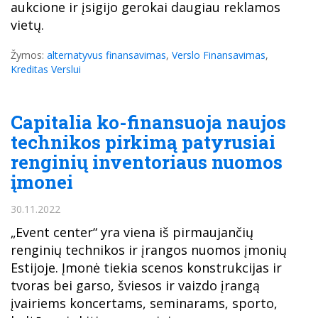
aukcione ir įsigijo gerokai daugiau reklamos
vietų.
Žymos:
alternatyvus finansavimas
,
Verslo Finansavimas
,
Kreditas Verslui
Capitalia ko-finansuoja naujos
technikos pirkimą patyrusiai
renginių inventoriaus nuomos
įmonei
30.11.2022
„Event center“ yra viena iš pirmaujančių
renginių technikos ir įrangos nuomos įmonių
Estijoje. Įmonė tiekia scenos konstrukcijas ir
tvoras bei garso, šviesos ir vaizdo įrangą
įvairiems koncertams, seminarams, sporto,