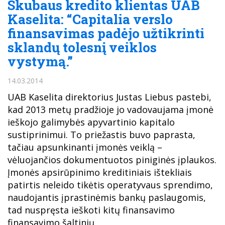
Skubaus kredito klientas UAB
Kaselita: “Capitalia verslo
finansavimas padėjo užtikrinti
sklandų tolesnį veiklos
vystymą.”
14.03.2014
UAB Kaselita direktorius Justas Liebus pastebi,
kad 2013 metų pradžioje jo vadovaujama įmonė
ieškojo galimybės apyvartinio kapitalo
sustiprinimui. To priežastis buvo paprasta,
tačiau apsunkinanti įmonės veiklą –
vėluojančios dokumentuotos piniginės įplaukos.
Įmonės apsirūpinimo kreditiniais ištekliais
patirtis neleido tikėtis operatyvaus sprendimo,
naudojantis įprastinėmis bankų paslaugomis,
tad nuspręsta ieškoti kitų finansavimo
finansavimo šaltinių.