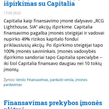
išpirkimas su Capitalia
17.06.2022
Capitalia kaip finansavimo įmonė dalyvavo „RCG
Lighthouse, SIA“ akcijų išpirkime. Capitalia
finansavimo pagalba įmonės steigėjai ir vadovai
nupirko 49% rizikos kapitalo fondui
priklausiusių akcijų. Po išpirkimo steigėjai tapo
100% įmonės savininkais. Įmonės vadovybės
išpirkimo sandoriai tapo Capitalia specialybe –
iki šiol Capitalia finansavo daugiau nei 10 tokių
įmonių.
Žymos:
Verslo Finansavimas
,
parduoti versla
,
įmonės
pardavimas
Finansavimas prekybos įmonės