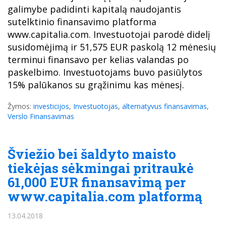
galimybe padidinti kapitalą naudojantis
sutelktinio finansavimo platforma
www.capitalia.com. Investuotojai parodė didelį
susidomėjimą ir 51,575 EUR paskolą 12 mėnesių
terminui finansavo per kelias valandas po
paskelbimo. Investuotojams buvo pasiūlytos
15% palūkanos su grąžinimu kas mėnesį.
Žymos:
investicijos
,
Investuotojas
,
alternatyvus finansavimas
,
Verslo Finansavimas
Šviežio bei šaldyto maisto
tiekėjas sėkmingai pritraukė
61,000 EUR finansavimą per
www.capitalia.com platformą
13.04.2018