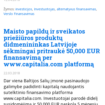
Žymos:
investicijos
,
Investuotojas
,
alternatyvus finansavimas
,
Verslo Finansavimas
Maisto papildų ir sveikatos
priežiūros produktų
didmenininkas Latvijoje
sėkmingai pritraukė 50,000 EUR
finansavimą per
www.capitalia.com platformą
22.03.2018
Dar viena Baltijos šalių įmonė pasinaudojo
galimybe padidinti kapitalą naudojantis
sutelktinio finansavimo platforma
www.capitalia.com. Investuotojai parodė didelį
susidomėjimą ir 50,000 EUR paskolą 5 mėnesių