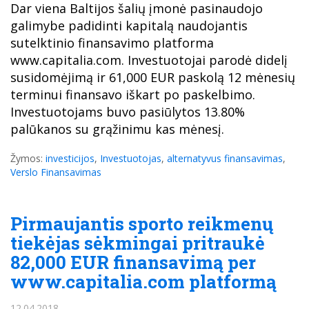
Dar viena Baltijos šalių įmonė pasinaudojo
galimybe padidinti kapitalą naudojantis
sutelktinio finansavimo platforma
www.capitalia.com. Investuotojai parodė didelį
susidomėjimą ir 61,000 EUR paskolą 12 mėnesių
terminui finansavo iškart po paskelbimo.
Investuotojams buvo pasiūlytos 13.80%
palūkanos su grąžinimu kas mėnesį.
Žymos:
investicijos
,
Investuotojas
,
alternatyvus finansavimas
,
Verslo Finansavimas
Pirmaujantis sporto reikmenų
tiekėjas sėkmingai pritraukė
82,000 EUR finansavimą per
www.capitalia.com platformą
12.04.2018