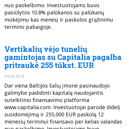
nuo paskelbimo. Investuotojams buvo
pasiūlytos 10.8% palūkanos su palūkanų
mokėjimu kas mėnesį ir paskolos grąžinimu
termino pabaigoje.
Vertikalių vėjo tunelių
gamintojas su Capitalia pagalba
pritraukė 255 tūkst. EUR
04.06.2018
Dar viena Baltijos šalių įmonė pasinaudojo
galimybe padidinti kapitalą naudojantis
sutelktinio finansavimo platforma
www.capitalia.com. Investuotojai parodė didelį
susidomėjimą ir 255,000 EUR paskolą 12
mėnesių terminui finansavo per kelias valandas
nuo paskelbimo. Investuotojams buvo