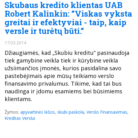
Skubaus kredito klientas UAB
Robert Kalinkin: “Viskas vyksta
greitai ir efektyviai - taip, kaip
versle ir turėtų būti.“
17.03.2014
Džiaugiamės, kad „Skubiu kreditu“ pasinaudoja
tiek gamybine veikla tiek ir kūrybine veikla
užsiimančios įmonės, kurios pasidalina savo
pastebėjimais apie mūsų teikiamo verslo
finansavimo privalumus. Tikime, kad tai bus
naudinga ir įdomu esamiems bei būsimiems
klientams.
Žymos:
apyvartinės lėšos
,
skubi paskola
,
Verslo Finansavimas
,
Kreditas Verslui