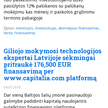
pasiūlytos 12% palūkanos su palūkanų
mokėjimu kas mėnesį ir paskolos grąžinimu
termino pabaigoje.
Žymos:
investicijos
,
Investuotojas
,
alternatyvus finansavimas
,
Verslo Finansavimas
Giliojo mokymosi technologijos
ekspertai Latvijoje sėkmingai
pritraukė 176,500 EUR
finansavimą per
www.capitalia.com platformą
04.05.2018
Dar vieną Baltijos šalių įmonė pasinaudojo
galimybe padidinti kapitalą naudojantis
sutelktinio finansavimo platforma