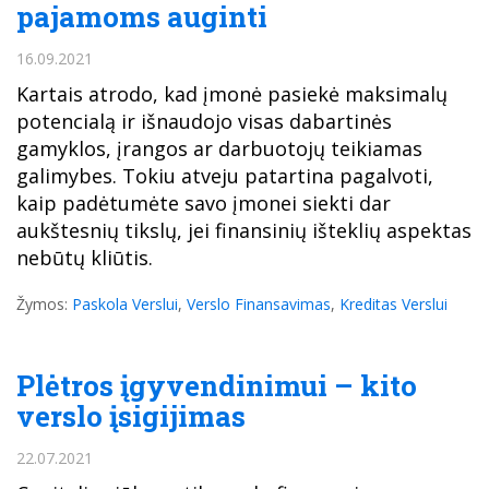
pajamoms auginti
16.09.2021
Kartais atrodo, kad įmonė pasiekė maksimalų
potencialą ir išnaudojo visas dabartinės
gamyklos, įrangos ar darbuotojų teikiamas
galimybes. Tokiu atveju patartina pagalvoti,
kaip padėtumėte savo įmonei siekti dar
aukštesnių tikslų, jei finansinių išteklių aspektas
nebūtų kliūtis.
Žymos:
Paskola Verslui
,
Verslo Finansavimas
,
Kreditas Verslui
Plėtros įgyvendinimui – kito
verslo įsigijimas
22.07.2021