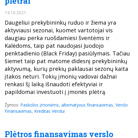
plėtrai
14.10.2021
Daugeliui prekybininkų ruduo ir žiema yra
aktyviausi sezonai, kuomet vartotojai vis
daugiau perka ruošdamiesi šventėms ir
Kalėdoms, taip pat naudojasi Juodojo
penktadienio (Black Friday) pasiūlymais. Tačiau
šiemet taip pat matome didesnį prekybininkų
aktyvumą, kurių prekių paklausai sezonų kaita
įtakos neturi. Tokių įmonių vadovai dažnai
renkasi šį laiką išnaudoti efektyviai ir
papildomai investuoti į įmonės plėtrą.
Žymos:
Paskolos įmonėms
,
alternatyvus finansavimas
,
Verslo
Finansavimas
,
Kreditas Verslui
Plėtros finansavimas verslo