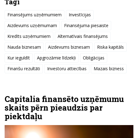
Tagi
Finansējums uzņēmumiem
Investīcijas
Aizdevums uzņēmumam
Finansējuma piesaiste
Kredīts uzņēmumiem
Alternatīvais finansējums
Nauda biznesam
Aizdevums biznesam
Riska kapitāls
Kur ieguldīt
Apgrozāmie līdzekļi
Obligācijas
Finanšu rezultāti
Investoru attiecības
Mazais bizness
Capitalia finansēto uzņēmumu
skaits pērn pieaudzis par
piektdaļu