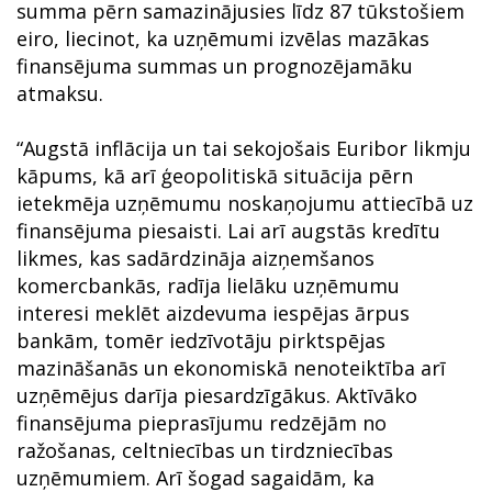
summa pērn samazinājusies līdz 87 tūkstošiem
eiro, liecinot, ka uzņēmumi izvēlas mazākas
finansējuma summas un prognozējamāku
atmaksu.
“Augstā inflācija un tai sekojošais Euribor likmju
kāpums, kā arī ģeopolitiskā situācija pērn
ietekmēja uzņēmumu noskaņojumu attiecībā uz
finansējuma piesaisti. Lai arī augstās kredītu
likmes, kas sadārdzināja aizņemšanos
komercbankās, radīja lielāku uzņēmumu
interesi meklēt aizdevuma iespējas ārpus
bankām, tomēr iedzīvotāju pirktspējas
mazināšanās un ekonomiskā nenoteiktība arī
uzņēmējus darīja piesardzīgākus. Aktīvāko
finansējuma pieprasījumu redzējām no
ražošanas, celtniecības un tirdzniecības
uzņēmumiem. Arī šogad sagaidām, ka