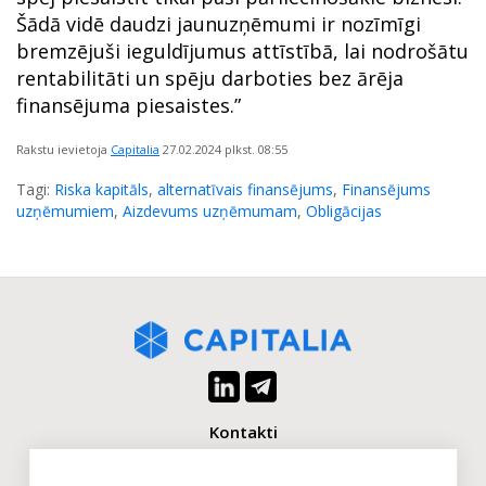
Šādā vidē daudzi jaunuzņēmumi ir nozīmīgi
bremzējuši ieguldījumus attīstībā, lai nodrošātu
rentabilitāti un spēju darboties bez ārēja
finansējuma piesaistes.”
Rakstu ievietoja
Capitalia
27.02.2024
plkst. 08:55
Tagi:
Riska kapitāls
,
alternatīvais finansējums
,
Finansējums
uzņēmumiem
,
Aizdevums uzņēmumam
,
Obligācijas
Kontakti
+371 2880 0880
info@capitalia.com