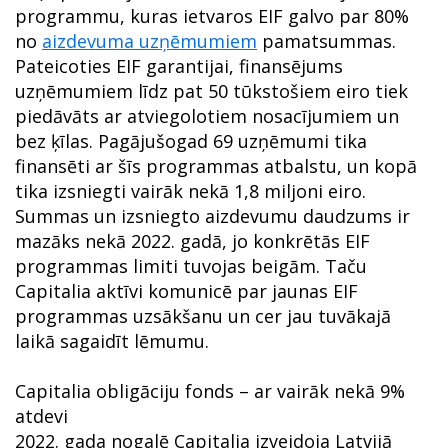
programmu, kuras ietvaros EIF galvo par 80%
no
aizdevuma uzņēmumiem
pamatsummas.
Pateicoties EIF garantijai, finansējums
uzņēmumiem līdz pat 50 tūkstošiem eiro tiek
piedāvāts ar atviegolotiem nosacījumiem un
bez ķīlas. Pagājušogad 69 uzņēmumi tika
finansēti ar šīs programmas atbalstu, un kopā
tika izsniegti vairāk nekā 1,8 miljoni eiro.
Summas un izsniegto aizdevumu daudzums ir
mazāks nekā 2022. gadā, jo konkrētās EIF
programmas limiti tuvojas beigām. Taču
Capitalia aktīvi komunicē par jaunas EIF
programmas uzsākšanu un cer jau tuvākajā
laikā sagaidīt lēmumu.
Capitalia obligāciju fonds – ar vairāk nekā 9%
atdevi
2022. gada nogalē Capitalia izveidoja Latvijā