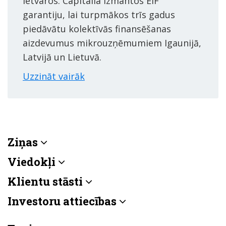
ietvaros. Capitalia izmantos EIF
garantiju, lai turpmākos trīs gadus
piedāvātu kolektīvās finansēšanas
aizdevumus mikrouzņēmumiem Igaunijā,
Latvijā un Lietuvā.
Uzzināt vairāk
Ziņas
Viedokļi
Klientu stāsti
Investoru attiecības