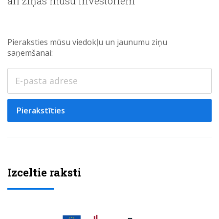
arī ziņas mūsu investoriem
Pieraksties mūsu viedokļu un jaunumu ziņu
saņemšanai:
Pierakstīties
Izceltie raksti