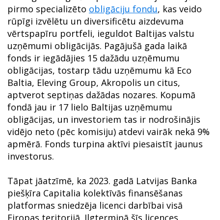
pirmo specializēto
obligāciju fondu
, kas veido
rūpīgi izvēlētu un diversificētu aizdevuma
vērtspapīru portfeli, ieguldot Baltijas valstu
uzņēmumi obligācijās. Pagājušā gada laikā
fonds ir iegādājies 15 dažādu uzņēmumu
obligācijas, tostarp tādu uzņēmumu kā Eco
Baltia, Eleving Group, Akropolis un citus,
aptverot septiņas dažādas nozares. Kopumā
fondā jau ir 17 lielo Baltijas uzņēmumu
obligācijas, un investoriem tas ir nodrošinājis
vidējo neto (pēc komisiju) atdevi vairāk nekā 9%
apmērā. Fonds turpina aktīvi piesaistīt jaunus
investorus.
Tāpat jāatzīmē, ka 2023. gadā Latvijas Banka
piešķīra Capitalia kolektīvās finansēšanas
platformas sniedzēja licenci darbībai visā
Eiropas teritorijā. Ilgtermiņā šīs licences