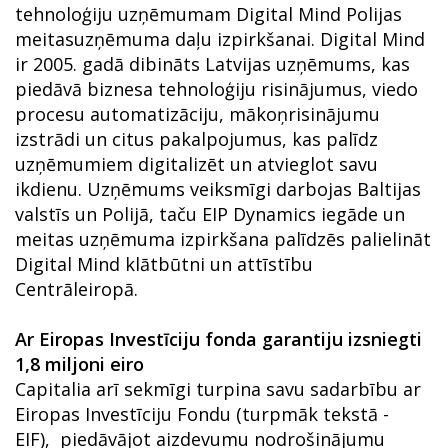
tehnoloģiju uzņēmumam Digital Mind Polijas
meitasuzņēmuma daļu izpirkšanai. Digital Mind
ir 2005. gadā dibināts Latvijas uzņēmums, kas
piedāvā biznesa tehnoloģiju risinājumus, viedo
procesu automatizāciju, mākoņrisinājumu
izstrādi un citus pakalpojumus, kas palīdz
uzņēmumiem digitalizēt un atvieglot savu
ikdienu. Uzņēmums veiksmīgi darbojas Baltijas
valstīs un Polijā, taču EIP Dynamics iegāde un
meitas uzņēmuma izpirkšana palīdzēs palielināt
Digital Mind klātbūtni un attīstību
Centrāleiropā.
Ar Eiropas Investīciju fonda garantiju izsniegti
1,8 miljoni eiro
Capitalia arī sekmīgi turpina savu sadarbību ar
Eiropas Investīciju Fondu (turpmāk tekstā -
EIF), piedāvājot aizdevumu nodrošinājumu