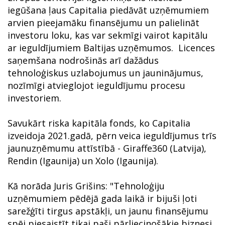
iegūšana ļaus Capitalia piedāvāt uzņēmumiem
arvien pieejamāku finansējumu un palielināt
investoru loku, kas var sekmīgi vairot kapitālu
ar ieguldījumiem Baltijas uzņēmumos. Licences
saņemšana nodrošinās arī dažādus
tehnoloģiskus uzlabojumus un jauninājumus,
nozīmīgi atvieglojot ieguldījumu procesu
investoriem.
Savukārt riska kapitāla fonds, ko Capitalia
izveidoja 2021.gadā, pērn veica ieguldījumus trīs
jaunuzņēmumu attīstībā - Giraffe360 (Latvija),
Rendin (Igaunija) un Xolo (Igaunija).
Kā norāda Juris Grišins: "Tehnoloģiju
uzņēmumiem pēdējā gada laikā ir bijuši ļoti
sarežģīti tirgus apstākļi, un jaunu finansējumu
spēj piesaistīt tikai paši pārliecinošākie biznesi.