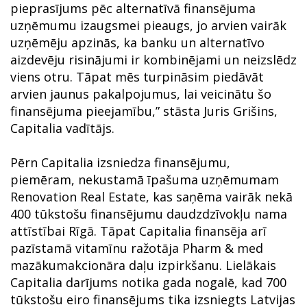
pieprasījums pēc alternatīvā finansējuma
uzņēmumu izaugsmei pieaugs, jo arvien vairāk
uzņēmēju apzinās, ka banku un alternatīvo
aizdevēju risinājumi ir kombinējami un neizslēdz
viens otru. Tāpat mēs turpināsim piedāvāt
arvien jaunus pakalpojumus, lai veicinātu šo
finansējuma pieejamību,” stāsta Juris Grišins,
Capitalia vadītājs.
Pērn Capitalia izsniedza finansējumu,
piemēram, nekustamā īpašuma uzņēmumam
Renovation Real Estate, kas saņēma vairāk nekā
400 tūkstošu finansējumu daudzdzīvokļu nama
attīstībai Rīgā. Tāpat Capitalia finansēja arī
pazīstamā vitamīnu ražotāja Pharm & med
mazākumakcionāra daļu izpirkšanu. Lielākais
Capitalia darījums notika gada nogalē, kad 700
tūkstošu eiro finansējums tika izsniegts Latvijas