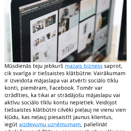
Mūsdienās teju jebkurš
mazais bizness
saprot,
cik svarīga ir tiešsaistes klātbūtne. Vairākumam
ir izveidota mājaslapa vai atvērti sociālo tīklu
konti, piemēram, Facebook. Tomēr var
izrādīties, ka tikai ar strādājošu mājaslapu vai
aktīvu sociālo tīklu kontu nepietiek. Veidojot
tiešsaistes klātbūtni cilvēki pieļauj ne vienu vien
kļūdu, kas neļauj piesaistīt jaunus klientus,
iegūt
aizdevumu uzņēmumam
, palielināt