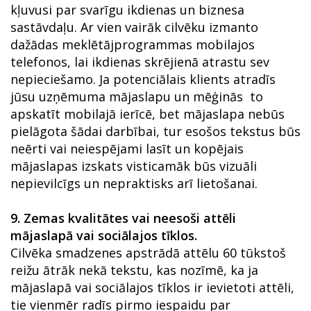
kļuvusi par svarīgu ikdienas un biznesa
sastāvdaļu. Ar vien vairāk cilvēku izmanto
dažādas meklētājprogrammas mobilajos
telefonos, lai ikdienas skrējienā atrastu sev
nepieciešamo. Ja potenciālais klients atradīs
jūsu uzņēmuma mājaslapu un mēģinās to
apskatīt mobilajā ierīcē, bet mājaslapa nebūs
pielāgota šādai darbībai, tur esošos tekstus būs
neērti vai neiespējami lasīt un kopējais
mājaslapas izskats visticamāk būs vizuāli
nepievilcīgs un nepraktisks arī lietošanai.
9.
Zemas kvalitātes vai neesoši attēli
mājaslapā vai sociālajos tīklos.
Cilvēka smadzenes apstrādā attēlu 60 tūkstoš
reižu ātrāk nekā tekstu, kas nozīmē, ka ja
mājaslapā vai sociālajos tīklos ir ievietoti attēli,
tie vienmēr radīs pirmo iespaidu par