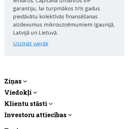
ietvaros. Capitalia izmantos EIF
garantiju, lai turpmākos trīs gadus
piedāvātu kolektīvās finansēšanas
aizdevumus mikrouzņēmumiem Igaunijā,
Latvijā un Lietuvā.
Uzzināt vairāk
Ziņas
Viedokļi
Klientu stāsti
Investoru attiecības