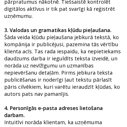
pārpratumus nākotnē. Tiešsaistē kontrolēt
digitālos aktīvus ir tik pat svarīgi kā reģistrēt
uzņēmumu.
3.
Valodas un gramatikas kļūdu pieļaušana.
Šāda veida kļūdu pieļaušana jebkurā tekstā, ko
kompānija ir publicējusi, pazemina tās vērtību
klienta acīs. Tas rada iespaidu, ka nepietiekams
daudzums darba ir ieguldīts teksta izveidē, un
norāda uz nevīžīgumu un uzmanības
nepievēršanu detaļām. Pirms jebkura teksta
publicēšanas ir noderīgi ļaut tekstu pārlasīt
pāris cilvēkiem, kuri varētu ieraudzīt kļūdas, ko
autors pats nav pamanījis.
4.
Personīgās e-pasta adreses lietošana
darbam.
Intuitīvi norāda klientam, ka uzņēmuma