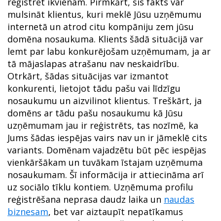
reģistrēt ikvienam. Pirmkārt, šis fakts var
mulsināt klientus, kuri meklē Jūsu uzņēmumu
internetā un atrod citu kompāniju zem jūsu
domēna nosaukuma. Klients šādā situācijā var
lemt par labu konkurējošam uzņēmumam, ja ar
tā mājaslapas atrašanu nav neskaidrību.
Otrkārt, šādas situācijas var izmantot
konkurenti, lietojot tādu pašu vai līdzīgu
nosaukumu un aizvilinot klientus. Treškārt, ja
domēns ar tādu pašu nosaukumu kā Jūsu
uzņēmumam jau ir reģistrēts, tas nozīmē, ka
Jums šādas iespējas vairs nav un ir jāmeklē cits
variants. Domēnam vajadzētu būt pēc iespējas
vienkāršākam un tuvākam īstajam uzņēmuma
nosaukumam. Šī informācija ir attiecināma arī
uz sociālo tīklu kontiem. Uzņēmuma profilu
reģistrēšana neprasa daudz laika un
naudas
biznesam
, bet var aiztaupīt nepatīkamus