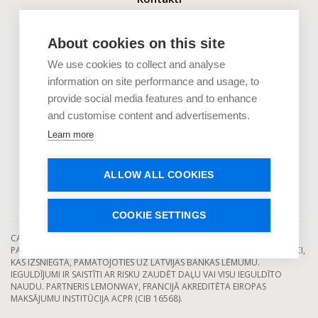
+371 2880 0880
info@capitalia.com
About cookies on this site
We use cookies to collect and analyse
Uzņēmumiem
information on site performance and usage, to
provide social media features and to enhance
Investoriem
and customise content and advertisements.
Dokumenti
Learn more
Uzzini vairāk
ALLOW ALL COOKIES
COOKIE SETTINGS
CAPITALIA IR LICENCĒTS EIROPAS KOLEKTĪVĀS FINANSĒŠANAS
PAKALPOJUMU SNIEDZĒJS, KAS DARBOJAS SASKAŅĀ AR DARBĪBAS LICENCI,
KAS IZSNIEGTA, PAMATOJOTIES UZ LATVIJAS BANKAS LĒMUMU.
IEGULDĪJUMI IR SAISTĪTI AR RISKU ZAUDĒT DAĻU VAI VISU IEGULDĪTO
NAUDU. PARTNERIS LEMONWAY, FRANCIJĀ AKREDITĒTA EIROPAS
MAKSĀJUMU INSTITŪCIJA ACPR (CIB 16568).