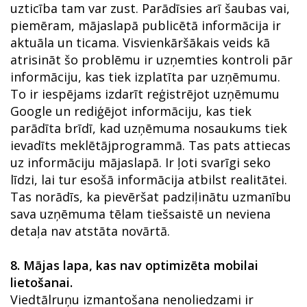
uzticība tam var zust. Parādīsies arī šaubas vai,
piemēram, mājaslapā publicētā informācija ir
aktuāla un ticama. Visvienkāršākais veids kā
atrisināt šo problēmu ir uzņemties kontroli pār
informāciju, kas tiek izplatīta par uzņēmumu.
To ir iespējams izdarīt reģistrējot uzņēmumu
Google un rediģējot informāciju, kas tiek
parādīta brīdī, kad uzņēmuma nosaukums tiek
ievadīts meklētājprogrammā. Tas pats attiecas
uz informāciju mājaslapā. Ir ļoti svarīgi seko
līdzi, lai tur esošā informācija atbilst realitātei.
Tas norādīs, ka pievēršat padziļinātu uzmanību
sava uzņēmuma tēlam tiešsaistē un neviena
detaļa nav atstāta novārtā.
8.
Mājas lapa, kas nav optimizēta mobilai
lietošanai.
Viedtālruņu izmantošana nenoliedzami ir