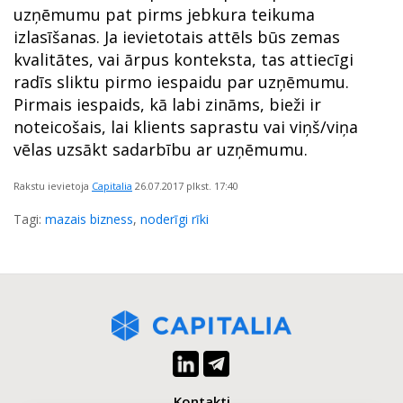
uzņēmumu pat pirms jebkura teikuma
izlasīšanas. Ja ievietotais attēls būs zemas
kvalitātes, vai ārpus konteksta, tas attiecīgi
radīs sliktu pirmo iespaidu par uzņēmumu.
Pirmais iespaids, kā labi zināms, bieži ir
noteicošais, lai klients saprastu vai viņš/viņa
vēlas uzsākt sadarbību ar uzņēmumu.
Rakstu ievietoja
Capitalia
26.07.2017
plkst. 17:40
Tagi:
mazais bizness
,
noderīgi rīki
Kontakti