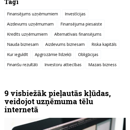
Tagi
Finansējums uzņēmumiem
Investīcijas
Aizdevums uzņēmumam
Finansējuma piesaiste
Kredīts uzņēmumiem
Alternatīvais finansējums
Nauda biznesam
Aizdevums biznesam
Riska kapitāls
Kur ieguldīt
Apgrozāmie līdzekļi
Obligācijas
Finanšu rezultāti
Investoru attiecības
Mazais bizness
9 visbiežāk pieļautās kļūdas,
veidojot uzņēmuma tēlu
internetā