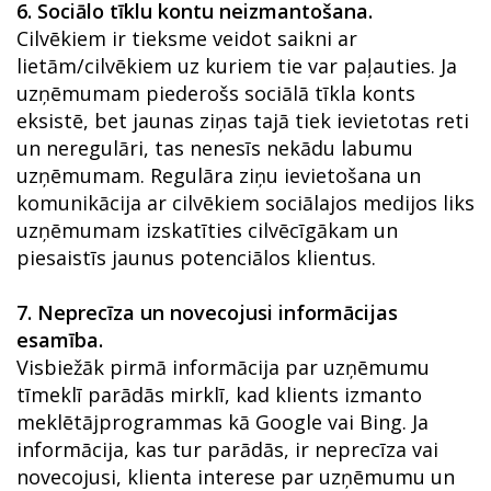
6.
Sociālo tīklu kontu neizmantošana.
Cilvēkiem ir tieksme veidot saikni ar
lietām/cilvēkiem uz kuriem tie var paļauties. Ja
uzņēmumam piederošs sociālā tīkla konts
eksistē, bet jaunas ziņas tajā tiek ievietotas reti
un neregulāri, tas nenesīs nekādu labumu
uzņēmumam. Regulāra ziņu ievietošana un
komunikācija ar cilvēkiem sociālajos medijos liks
uzņēmumam izskatīties cilvēcīgākam un
piesaistīs jaunus potenciālos klientus.
7.
Neprecīza un novecojusi informācijas
esamība.
Visbiežāk pirmā informācija par uzņēmumu
tīmeklī parādās mirklī, kad klients izmanto
meklētājprogrammas kā Google vai Bing. Ja
informācija, kas tur parādās, ir neprecīza vai
novecojusi, klienta interese par uzņēmumu un