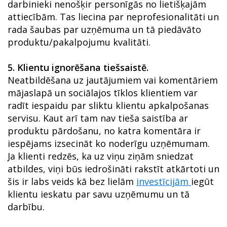
darbinieki nenošķir personīgās no lietišķajām
attiecībām. Tas liecina par neprofesionalitāti un
rada šaubas par uzņēmuma un tā piedāvāto
produktu/pakalpojumu kvalitāti.
5.
Klientu ignorēšana tiešsaistē.
Neatbildēšana uz jautājumiem vai komentāriem
mājaslapā un sociālajos tīklos klientiem var
radīt iespaidu par sliktu klientu apkalpošanas
servisu. Kaut arī tam nav tieša saistība ar
produktu pārdošanu, no katra komentāra ir
iespējams izsecināt ko noderīgu uzņēmumam.
Ja klienti redzēs, ka uz viņu ziņām sniedzat
atbildes, viņi būs iedrošināti rakstīt atkārtoti un
šis ir labs veids kā bez lielām
investīcijām
iegūt
klientu ieskatu par savu uzņēmumu un tā
darbību.