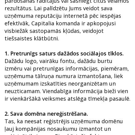
pārdošanas rādītājus vai sasniegt citus vēlamos
rezultātus. Lai palīdzētu Jums veidot sava
uzņēmuma reputāciju internetā pēc iespējas
efektīvāk, Capitalia komanda ir apkopojusi
visbiežāk sastopamās kļūdas, veidojot
tiešsaistes klātbūtni.
1.
Pretrunīgs saturs dažādos sociālajos tīklos.
Dažādu logo, vairāku fontu, dažādu burtu
izmēru vai pretrunīgas informācijas, piemēram,
uzņēmuma tālruņa numura izmantošana, liek
uzņēmumam izskatīties neorganizētam un
neuzticamam. Viendabīga informācija bieži vien
ir vienkāršākā veiksmes atslēga tīmekļa pasaulē.
2.
Sava domēna nereģistrēšana.
Tas, ka neesat reģistrējis uzņēmuma domēnu
ļauj kompānijas nosaukumu izmantot un