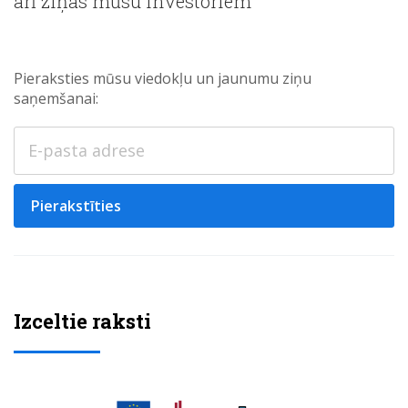
arī ziņas mūsu investoriem
Pieraksties mūsu viedokļu un jaunumu ziņu
saņemšanai:
Pierakstīties
Izceltie raksti