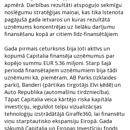
apmērā. Darbības rezultāti atspoguļo sekmīgu
noslēgumu stratēģijas maiņai, kas tika īstenota
pagājušā gada ietvaros un kuras rezultātā
uzņēmums koncentrējas uz lielāku darījumu
finansēšanu kopā ar citiem līdz-finansētājiem.
Gada pirmais ceturksnis bija ļoti aktīvs un
kopumā Capitalia finansēja uzņēmumus par
kopējo summu EUR 5.36 miljoni. Starp šajā
periodā finansētajiem uzņēmumiem bija tādi
uzņēmumi kā, piemēram, AB Parks (izklaides
parki), Banderi (pārtikas tirgotājs Elvi ķēdē) un
Auto Republika (automašīnu tirdzniecība).
Tāpat Capitalia veica kārtējo riska kapitāla
investīciju, ieguldot telpu vizualizācijas
tehnoloģiju izstrādātājā Giraffe360, lai finansētu
viņu starptautisko ekspansiju Eiropā. Gada
sākumā Capitalia un Eiropas Investīciju fonds