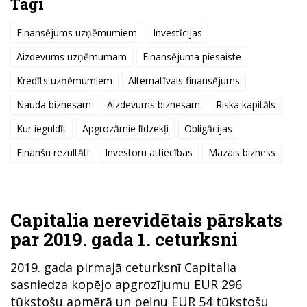
Tagi
Finansējums uzņēmumiem
Investīcijas
Aizdevums uzņēmumam
Finansējuma piesaiste
Kredīts uzņēmumiem
Alternatīvais finansējums
Nauda biznesam
Aizdevums biznesam
Riska kapitāls
Kur ieguldīt
Apgrozāmie līdzekļi
Obligācijas
Finanšu rezultāti
Investoru attiecības
Mazais bizness
Capitalia nerevidētais pārskats
par 2019. gada 1. ceturksni
2019. gada pirmajā ceturksnī Capitalia
sasniedza kopējo apgrozījumu EUR 296
tūkstošu apmērā un peļņu EUR 54 tūkstošu