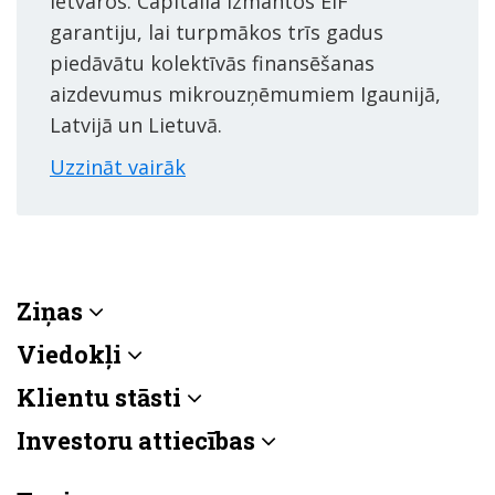
ietvaros. Capitalia izmantos EIF
garantiju, lai turpmākos trīs gadus
piedāvātu kolektīvās finansēšanas
aizdevumus mikrouzņēmumiem Igaunijā,
Latvijā un Lietuvā.
Uzzināt vairāk
Ziņas
Viedokļi
Klientu stāsti
Investoru attiecības