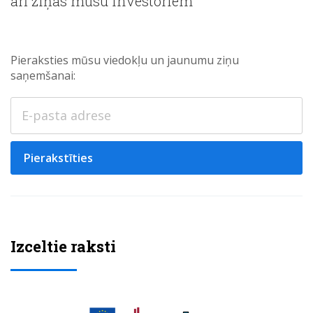
arī ziņas mūsu investoriem
Pieraksties mūsu viedokļu un jaunumu ziņu
saņemšanai:
Pierakstīties
Izceltie raksti