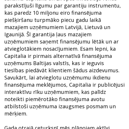
parakstījuši līgumu par garantiju instrumentu,
kas paredz 10 miljonu eiro finansējuma
piešķiršanu turpmāko piecu gadu laikā
mazajiem uzņēmumiem Latvijā, Lietuvā un
Igaunijā. Šī garantija ļaus mazajiem
uzņēmumiem saņemt finansējumu lētāk un ar
atvieglotākiem nosacījumiem. Esam lepni, ka
Capitalia ir pirmais alternatīvā finansējuma
uzņēmums Baltijas valstīs, kas ir ieguvis
tiesības piedāvāt klientiem šādus aizdevumus.
Savukārt, lai atvieglotu uzņēmumu ikdienu
finansējuma meklējumos, Capitalia ir publicējusi
interaktīvu rīku uzņēmumiem, kas palīdz
noteikti piemērotāko finansējuma avotu
atbilstoši uzņēmuma izaugsmes posmam un
mērķiem.
Gada otrajā ceturksnī mēs plānojam aktīvi