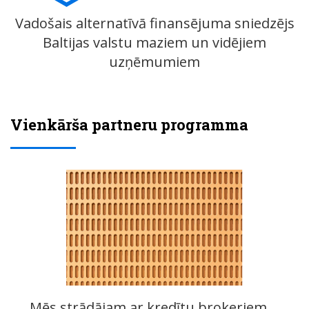
Vadošais alternatīvā finansējuma sniedzējs
Baltijas valstu maziem un vidējiem
uzņēmumiem
Vienkārša partneru programma
Mēs strādājam ar kredītu brokeriem,