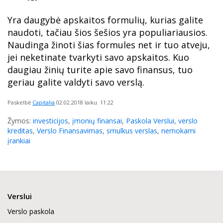
Yra daugybė apskaitos formulių, kurias galite
naudoti, tačiau šios šešios yra populiariausios.
Naudinga žinoti šias formules net ir tuo atveju,
jei neketinate tvarkyti savo apskaitos. Kuo
daugiau žinių turite apie savo finansus, tuo
geriau galite valdyti savo verslą.
Paskelbė
Capitalia
02.02.2018
laiku. 11:22
Žymos:
investicijos
,
įmonių finansai
,
Paskola Verslui
,
verslo
kreditas
,
Verslo Finansavimas
,
smulkus verslas
,
nemokami
įrankiai
Verslui
Verslo paskola