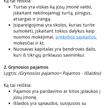
Ką tai reiškia:
Turtas yra viskas ką jūsų įmonė valdo,
įskaitant nekilnojamąjį turtą, pinigus,
atsargas ir įrangą.
Įsipareigojimai yra skolos, kurias turite
sumokėti, įskaitant tokius dalykus kaip
nuomos mokėjimai,
prekybos sąskaitos
,
mokesčiai ir kt.
Nuosavas kapitalas yra bendrovės dalis,
kuri iš tikrųjų priklauso savininkui.
2. Grynosios pajamos
Lygtis:
(Grynosios pajamos= Pajamos - Išlaidos)
Ką tai reiškia:
Pajamos yra pardavimo ar kitos įplaukos į
jūsų įmonę.
Išlaidos yra sąnaudos, susijusios su