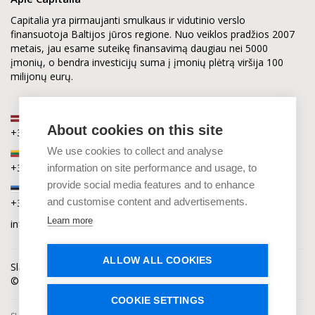
Capitalia yra pirmaujanti smulkaus ir vidutinio verslo
finansuotoja Baltijos jūros regione. Nuo veiklos pradžios 2007
metais, jau esame suteikę finansavimą daugiau nei 5000
įmonių, o bendra investicijų suma į įmonių plėtrą viršija 100
milijonų eurų.
Latvija
About cookies on this site
+371 2880 0880
We use cookies to collect and analyse
Lietuva
+370 6168 0880
information on site performance and usage, to
provide social media features and to enhance
Estija
and customise content and advertisements.
+372 5864 0880
Learn more
info@capitalia.com
ALLOW ALL COOKIES
Slapukų privatumas
Naujienos
Kontaktai
© Capitalia 2009-2026. Teisės saugomos.
COOKIE SETTINGS