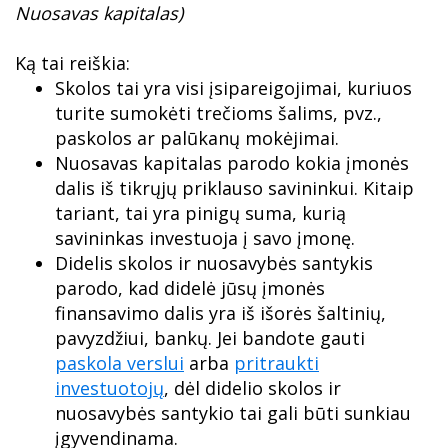
Nuosavas kapitalas)
Ką tai reiškia:
Skolos tai yra visi įsipareigojimai, kuriuos
turite sumokėti trečioms šalims, pvz.,
paskolos ar palūkanų mokėjimai.
Nuosavas kapitalas parodo kokia įmonės
dalis iš tikrųjų priklauso savininkui. Kitaip
tariant, tai yra pinigų suma, kurią
savininkas investuoja į savo įmonę.
Didelis skolos ir nuosavybės santykis
parodo, kad didelė jūsų įmonės
finansavimo dalis yra iš išorės šaltinių,
pavyzdžiui, bankų. Jei bandote gauti
paskola verslui
arba
pritraukti
investuotojų
, dėl didelio skolos ir
nuosavybės santykio tai gali būti sunkiau
įgyvendinama.