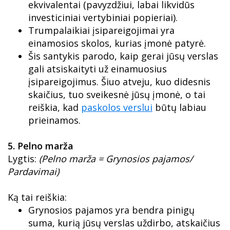
ekvivalentai (pavyzdžiui, labai likvidūs
investiciniai vertybiniai popieriai).
Trumpalaikiai įsipareigojimai yra
einamosios skolos, kurias įmonė patyrė.
Šis santykis parodo, kaip gerai jūsų verslas
gali atsiskaityti už einamuosius
įsipareigojimus. Šiuo atveju, kuo didesnis
skaičius, tuo sveikesnė jūsų įmonė, o tai
reiškia, kad
paskolos verslui
būtų labiau
prieinamos.
5. Pelno marža
Lygtis:
(Pelno marža = Grynosios pajamos/
Pardavimai)
Ką tai reiškia:
Grynosios pajamos yra bendra pinigų
suma, kurią jūsų verslas uždirbo, atskaičius