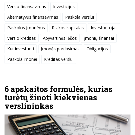
Verslo finansavimas
Investicijos
Alternatyvus finansavimas
Paskola verslui
Paskolos įmonėms
Rizikos kapitalas
Investuotojas
Verslo kreditas
Apyvartinės lėšos
įmonių finansai
Kur investuoti
įmonės pardavimas
Obligacijos
Paskola imonei
Kreditas verslui
6 apskaitos formulės, kurias
turėtų žinoti kiekvienas
verslininkas