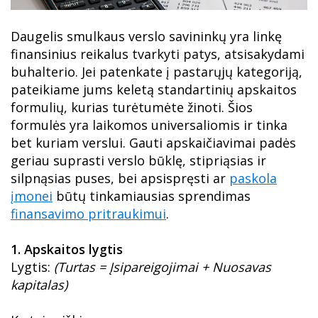
Daugelis smulkaus verslo savininkų yra linkę
finansinius reikalus tvarkyti patys, atsisakydami
buhalterio. Jei patenkate į pastarųjų kategoriją,
pateikiame jums keletą standartinių apskaitos
formulių, kurias turėtumėte žinoti. Šios
formulės yra laikomos universaliomis ir tinka
bet kuriam verslui. Gauti apskaičiavimai padės
geriau suprasti verslo būklę, stipriąsias ir
silpnąsias puses, bei apsispręsti ar
paskola
įmonei
būtų tinkamiausias sprendimas
finansavimo pritraukimui
.
1. Apskaitos lygtis
Lygtis:
(Turtas = Įsipareigojimai + Nuosavas
kapitalas)