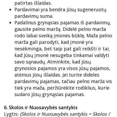
patirtas išlaidas.
Pardavimai yra bendra jūsų sugeneruotų
pardavimų suma.
Padalinus grynąsias pajamas iš pardavimų,
gausite pelno maržą. Didelė pelno marža
rodo labai sveiką įmonės būklę. Maža pelno
marža gali parodyti, kad įmonė yra
nesėkminga, bet taip pat gali reikšti ir tai,
kad jūsų įmonė nesugeba tinkamai valdyti
savo sąnaudų. Atminkite, kad jūsų
grynosios pajamos yra visos jūsų pajamos,
atėmus jūsų išlaidas. Jei turite dideles
pardavimų pajamas, tačiau pelno marža vis
tiek yra maža, peržiūrėkite rodiklius, kurie
sudaro jūsų grynąsias pajamas.
6. Skolos ir Nuosavybės santykis
Lygtis:
(Skolos ir Nuosavybės santykis = Skolos /