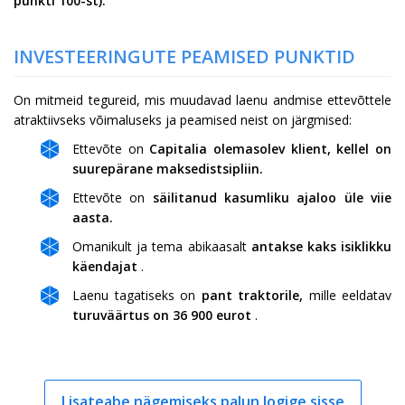
punkti 100-st).
INVESTEERINGUTE PEAMISED PUNKTID
On mitmeid tegureid, mis muudavad laenu andmise ettevõttele
atraktiivseks võimaluseks ja peamised neist on järgmised:
Ettevõte on
Capitalia olemasolev klient, kellel on
suurepärane maksedistsipliin.
Ettevõte on
säilitanud kasumliku ajaloo üle viie
aasta.
Omanikult ja tema abikaasalt
antakse kaks isiklikku
käendajat
.
Laenu tagatiseks on
pant traktorile,
mille eeldatav
turuväärtus on 36 900 eurot
.
Lisateabe nägemiseks palun logige sisse