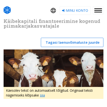
MINU KONTO
Käibekapitali finantseerimine kogenud
piimakarjakasvatajale
Tagasi laenuvõimaluste juurde
Käesolev tekst on automaatselt tõlgitud. Originaal teksti
nägemiseks klõpsake
siia