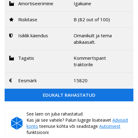
Amortiseerimine
Igakuine
Riskitase
B (82 out of 100)
Isiklik käendus
Omanikult ja tema
abikaasalt.
Tagatis
Kommertspant
traktorile
Eesmärk
15820
EDUKALT RAHASTATUD
See laen on juba rahastatud.
Kas jäi see vahele? Palun lugege lisateavet
Advised
konto
teenuse kohta või seadistage
Autoinvest
funktsiooni