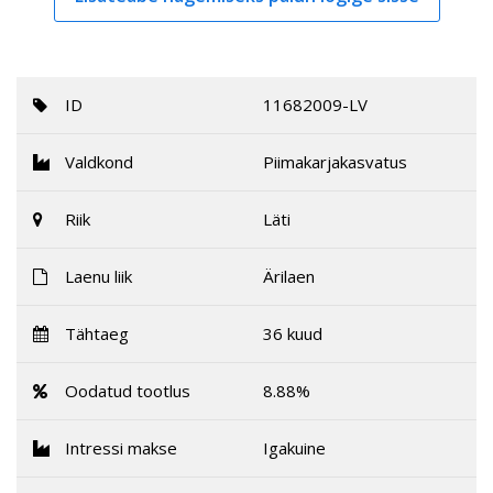
ID
11682009-LV
Valdkond
Piimakarjakasvatus
Riik
Läti
Laenu liik
Ärilaen
Tähtaeg
36 kuud
Oodatud tootlus
8.88%
Intressi makse
Igakuine