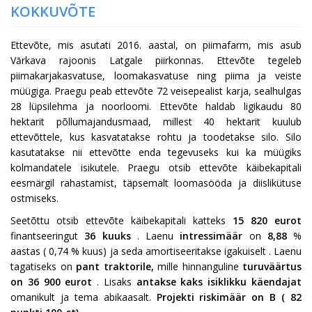
KOKKUVÕTE
Ettevõte, mis asutati 2016. aastal, on piimafarm, mis asub
Vārkava rajoonis Latgale piirkonnas. Ettevõte tegeleb
piimakarjakasvatuse, loomakasvatuse ning piima ja veiste
müügiga. Praegu peab ettevõte 72 veisepealist karja, sealhulgas
28 lüpsilehma ja noorloomi. Ettevõte haldab ligikaudu 80
hektarit põllumajandusmaad, millest 40 hektarit kuulub
ettevõttele, kus kasvatatakse rohtu ja toodetakse silo. Silo
kasutatakse nii ettevõtte enda tegevuseks kui ka müügiks
kolmandatele isikutele. Praegu otsib ettevõte käibekapitali
eesmärgil rahastamist, täpsemalt loomasööda ja diislikütuse
ostmiseks.
Seetõttu otsib ettevõte
käibekapitali katteks
15 820
eurot
finantseeringut
36
kuuks
. Laenu
intressimäär
on
8,88
%
aastas
(
0,74
% kuus) ja seda amortiseeritakse
igakuiselt
. Laenu
tagatiseks on
pant traktorile,
mille hinnanguline
turuväärtus
on 36 900 eurot
. Lisaks
antakse kaks isiklikku käendajat
omanikult ja tema abikaasalt.
Projekti riskimäär on
B
(
82