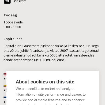
Telegram
Tööaeg
Tööpäevadel
9.00 - 18.00
Capitaliast
Capitalia on Läänemere piirkonna väike-ja keskmise suurusega
ettevõtete juhtiv finantseerija. Alates 2007. aastast tegutsenud
oleme rahastanud rohkem kui 5000 ettevõtet, investeerides
nende arendamisse üle 100 miljoni euro.
Läti
+371 2880 0880
About cookies on this site
Leedu
We use cookies to collect and analyse
+370 6168 0880
information on site performance and usage, to
Eesti
provide social media features and to enhance
+372 5864 0880