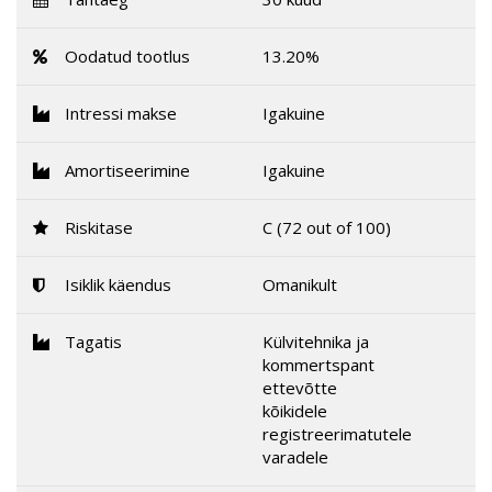
Oodatud tootlus
13.20%
Intressi makse
Igakuine
Amortiseerimine
Igakuine
Riskitase
C (72 out of 100)
Isiklik käendus
Omanikult
Tagatis
Külvitehnika ja
kommertspant
ettevõtte
kõikidele
registreerimatutele
varadele