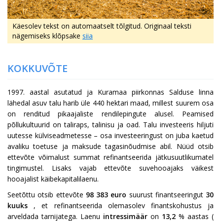
Käesolev tekst on automaatselt tõlgitud. Originaal teksti
nägemiseks klõpsake
siia
KOKKUVÕTE
1997. aastal asutatud ja Kuramaa piirkonnas Salduse linna
lähedal asuv talu harib üle 440 hektari maad, millest suurem osa
on renditud pikaajaliste rendilepingute alusel. Peamised
põllukultuurid on taliraps, talinisu ja oad. Talu investeeris hiljuti
uutesse külviseadmetesse – osa investeeringust on juba kaetud
avaliku toetuse ja maksude tagasinõudmise abil. Nüüd otsib
ettevõte võimalust summat refinantseerida jätkusuutlikumatel
tingimustel. Lisaks vajab ettevõte suvehooajaks väikest
hooajalist käibekapitalilaenu.
Seetõttu otsib ettevõte
98 383
euro
suurust finantseeringut
30
kuuks
, et refinantseerida olemasolev finantskohustus ja
arveldada tarnijatega. Laenu
intressimäär
on
13,2
% aastas
(