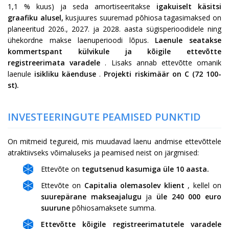
1,1
% kuus) ja seda amortiseeritakse
igakuiselt käsitsi
graafiku alusel,
kusjuures suuremad põhiosa tagasimaksed on
planeeritud 2026., 2027. ja 2028. aasta sügisperioodidele ning
ühekordne makse laenuperioodi lõpus.
Laenule seatakse
kommertspant külvikule ja kõigile ettevõtte
registreerimata varadele
. Lisaks annab ettevõtte omanik
laenule
isikliku käenduse
.
Projekti riskimäär on C
(72
100-
st).
INVESTEERINGUTE PEAMISED PUNKTID
On mitmeid tegureid, mis muudavad laenu andmise ettevõttele
atraktiivseks võimaluseks ja peamised neist on järgmised:
Ettevõte on
tegutsenud kasumiga üle 10 aasta.
Ettevõte on
Capitalia olemasolev klient
, kellel on
suurepärane makseajalugu
ja
üle 240 000 euro
suurune
põhiosamaksete summa.
Ettevõtte kõigile registreerimatutele varadele