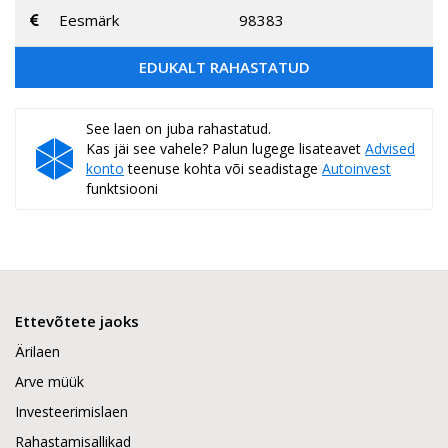
Eesmärk
98383
EDUKALT RAHASTATUD
See laen on juba rahastatud.
Kas jäi see vahele? Palun lugege lisateavet
Advised
konto
teenuse kohta või seadistage
Autoinvest
funktsiooni
Ettevõtete jaoks
Ärilaen
Arve müük
Investeerimislaen
Rahastamisallikad