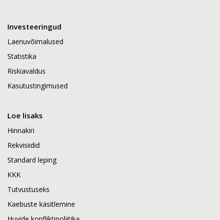
Investeeringud
Laenuvõimalused
Statistika
Riskiavaldus
Kasutustingimused
Loe lisaks
Hinnakiri
Rekvisiidid
Standard leping
KKK
Tutvustuseks
Kaebuste käsitlemine
Huvide konfliktipoliitika