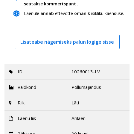
seatakse kommertspant
.
Laenule
annab
ettevõtte
omanik
isikliku käenduse.
Lisateabe nägemiseks palun logige sisse
ID
10260013-LV
Valdkond
Põllumajandus
Riik
Läti
Laenu liik
Ärilaen
Tähtaeg
30 kuud