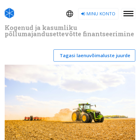
MINU KONTO
Kogenud ja kasumliku
põllumajandusettevõtte finantseerimine
Tagasi laenuvõimaluste juurde