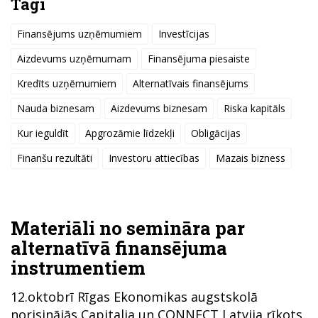
Tagi
Finansējums uzņēmumiem
Investīcijas
Aizdevums uzņēmumam
Finansējuma piesaiste
Kredīts uzņēmumiem
Alternatīvais finansējums
Nauda biznesam
Aizdevums biznesam
Riska kapitāls
Kur ieguldīt
Apgrozāmie līdzekļi
Obligācijas
Finanšu rezultāti
Investoru attiecības
Mazais bizness
Materiāli no semināra par
alternatīvā finansējuma
instrumentiem
12.oktobrī Rīgas Ekonomikas augstskolā
norisinājās Capitalia un CONNECT Latvija rīkots