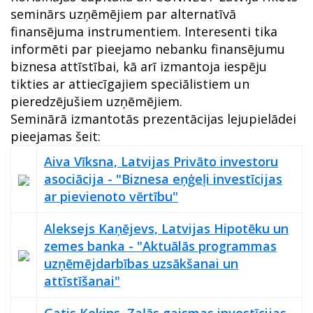
seminārs uzņēmējiem par alternatīvā
finansējuma instrumentiem. Interesenti tika
informēti par pieejamo nebanku finansējumu
biznesa attīstībai, kā arī izmantoja iespēju
tikties ar attiecīgajiem speciālistiem un
pieredzējušiem uzņēmējiem.
Seminārā izmantotās prezentācijas lejupielādei
pieejamas šeit:
Aiva Vīksna, Latvijas Privāto investoru
asociācija - "Biznesa eņģeļi investīcijas
ar pievienoto vērtību"
Aleksejs Kaņējevs, Latvijas Hipotēku un
zemes banka - "Aktuālās programmas
uzņēmējdarbības uzsākšanai un
attīstīšanai"
Gatis Kokins, Zaļās gaismas investīcijas -