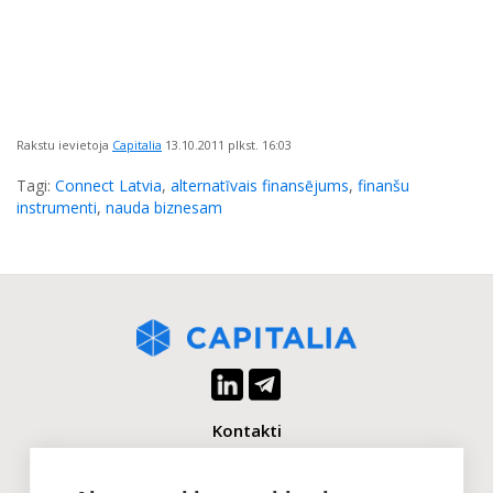
Rakstu ievietoja
Capitalia
13.10.2011
plkst. 16:03
Tagi:
Connect Latvia
,
alternatīvais finansējums
,
finanšu
instrumenti
,
nauda biznesam
Kontakti
+371 2880 0880
info@capitalia.com