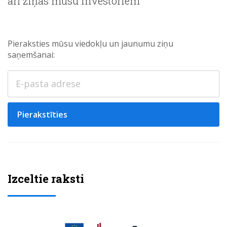
arī ziņas mūsu investoriem
Pieraksties mūsu viedokļu un jaunumu ziņu
saņemšanai:
Pierakstīties
Izceltie raksti