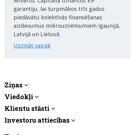
ietvaros. Capitalia izmantos EIF
garantiju, lai turpmākos trīs gadus
piedāvātu kolektīvās finansēšanas
aizdevumus mikrouzņēmumiem Igaunijā,
Latvijā un Lietuvā.
Uzzināt vairāk
Ziņas
Viedokļi
Klientu stāsti
Investoru attiecības