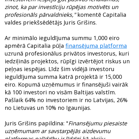
zinot, ka par investīciju rūpējas motivēts un
profesionāls pārvaldnieks,"
komentē Capitalia
valdes priekšsēdētājs Juris Grišins.
Ar minimālo ieguldījuma summu 1,000 eiro
apmērā Capitalia pūļa
finansējuma platforma
uzrunā profesionālus privātos investorus, kuri
iedziļinās projektos, rūpīgi izvērtējot riskus un
peļņas iespējas. Līdz šim vidējā investoru
ieguldījuma summa katrā projektā ir 15,000
eiro. Kopumā uzņēmumus ir finansējuši vairāk
kā 100 investori no visām Baltijas valstīm.
Pašlaik 64% no investoriem ir no Latvijas, 26%
no Lietuvas un 10% no Igaunijas.
Juris Grišins papildina: "
Finansējumu piesaiste
uzņēmumam ar savstarpējās aizdevumu
platformas palīdzību ir līdzīgi kā akciju