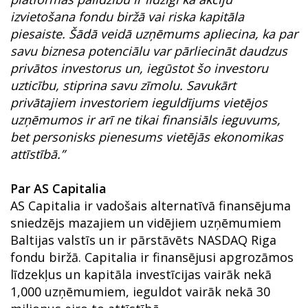
izvietošana fondu biržā vai riska kapitāla
piesaiste. Šādā veidā uzņēmums apliecina, ka par
savu biznesa potenciālu var pārliecināt daudzus
privātos investorus un, iegūstot šo investoru
uzticību, stiprina savu zīmolu. Savukārt
privātajiem investoriem ieguldījums vietējos
uzņēmumos ir arī ne tikai finansiāls ieguvums,
bet personisks pienesums vietējās ekonomikas
attīstībā.”
Par AS Capitalia
AS Capitalia ir vadošais alternatīvā finansējuma
sniedzējs mazajiem un vidējiem uzņēmumiem
Baltijas valstīs un ir pārstāvēts NASDAQ Riga
fondu biržā. Capitalia ir finansējusi apgrozāmos
līdzekļus un kapitāla investīcijas vairāk nekā
1,000 uzņēmumiem, ieguldot vairāk nekā 30