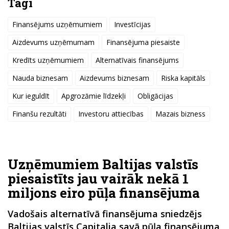
Tagi
Finansējums uzņēmumiem
Investīcijas
Aizdevums uzņēmumam
Finansējuma piesaiste
Kredīts uzņēmumiem
Alternatīvais finansējums
Nauda biznesam
Aizdevums biznesam
Riska kapitāls
Kur ieguldīt
Apgrozāmie līdzekļi
Obligācijas
Finanšu rezultāti
Investoru attiecības
Mazais bizness
Uzņēmumiem Baltijas valstīs
piesaistīts jau vairāk nekā 1
miljons eiro pūļa finansējuma
Vadošais alternatīvā finansējuma sniedzējs
Baltijas valstīs Capitalia savā pūļa finansējuma