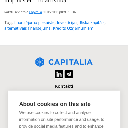
miljonus eiro to attīstībā.
Rakstu ievietoja
Capitalia
10.05.2018
plkst. 18:36
Tagi:
finansējuma piesaiste
,
Investīcijas
,
Riska kapitāls
,
alternatīvais finansējums
,
Kredīts Uzņēmumiem
Kontakti
+371 2880 0880
info@capitalia.com
About cookies on this site
We use cookies to collect and analyse
Uzņēmumiem
information on site performance and usage, to
provide social media features and to enhance
Investoriem