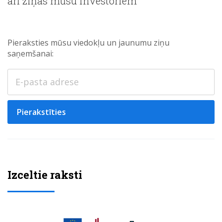
arī ziņas mūsu investoriem
Pieraksties mūsu viedokļu un jaunumu ziņu
saņemšanai:
Pierakstīties
Izceltie raksti