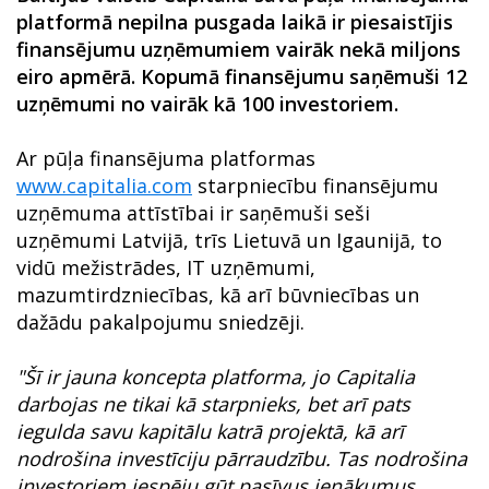
platformā nepilna pusgada laikā ir piesaistījis
finansējumu uzņēmumiem vairāk nekā miljons
eiro apmērā. Kopumā finansējumu saņēmuši 12
uzņēmumi no vairāk kā 100 investoriem.
Ar pūļa finansējuma platformas
www.capitalia.com
starpniecību finansējumu
uzņēmuma attīstībai ir saņēmuši seši
uzņēmumi Latvijā, trīs Lietuvā un Igaunijā, to
vidū mežistrādes, IT uzņēmumi,
mazumtirdzniecības, kā arī būvniecības un
dažādu pakalpojumu sniedzēji.
"Šī ir jauna koncepta platforma, jo Capitalia
darbojas ne tikai kā starpnieks, bet arī pats
iegulda savu kapitālu katrā projektā, kā arī
nodrošina investīciju pārraudzību. Tas nodrošina
investoriem iespēju gūt pasīvus ienākumus,