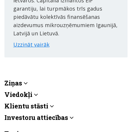
ietvaros. Capitalia izmantos EIF
garantiju, lai turpmākos trīs gadus
piedāvātu kolektīvās finansēšanas
aizdevumus mikrouzņēmumiem Igaunijā,
Latvijā un Lietuvā.
Uzzināt vairāk
Ziņas
Viedokļi
Klientu stāsti
Investoru attiecības