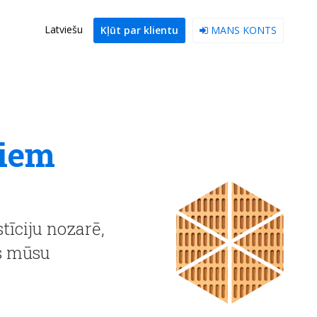
Latviešu
Kļūt par klientu
MANS KONTS
riem
tīciju nozarē,
as mūsu