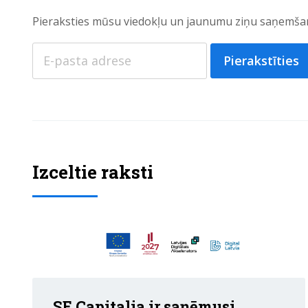
Pieraksties mūsu viedokļu un jaunumu ziņu saņemšan
Pierakstīties
Izceltie raksti
SE Capitalia ir saņēmusi