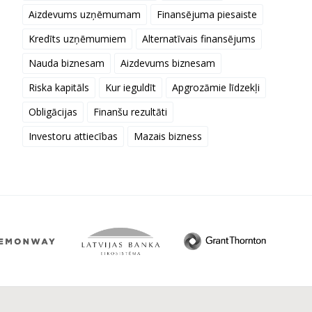
Aizdevums uzņēmumam
Finansējuma piesaiste
Kredīts uzņēmumiem
Alternatīvais finansējums
Nauda biznesam
Aizdevums biznesam
Riska kapitāls
Kur ieguldīt
Apgrozāmie līdzekļi
Obligācijas
Finanšu rezultāti
Investoru attiecības
Mazais bizness