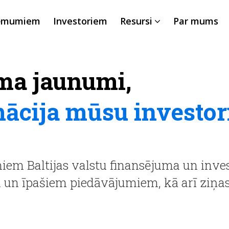
ēmumiem
Investoriem
Resursi
Par mums
ma jaunumi,
mācija mūsu investo
em Baltijas valstu finansējuma un inves
m un īpašiem piedāvājumiem, kā arī ziņ