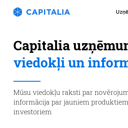
Uzņ
Capitalia uzņēmu
viedokļi un infor
Mūsu viedokļu raksti par novērojumi
informācija par jauniem produktie
investoriem