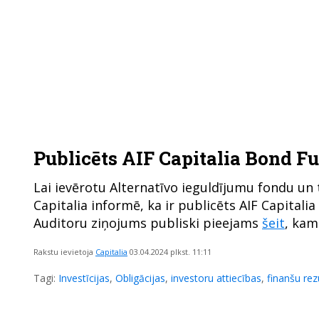
Publicēts AIF Capitalia Bond F
Lai ievērotu Alternatīvo ieguldījumu fondu un 
Capitalia informē, ka ir publicēts AIF Capital
Auditoru ziņojums publiski pieejams
šeit
,
kamē
Rakstu ievietoja
Capitalia
03.04.2024
plkst. 11:11
Tagi:
Investīcijas
,
Obligācijas
,
investoru attiecības
,
finanšu rezu