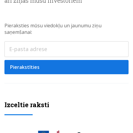
arī ziņas mūsu investoriem
Pieraksties mūsu viedokļu un jaunumu ziņu
saņemšanai:
Pierakstīties
Izceltie raksti