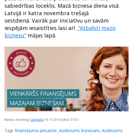
sabiedrības loceklis. Mazā biznesa diena visā
Latvijā ir katra novembra trešajā
sestdienā. Vairāk par iniciatīvu un savām
iespējām iesaistīties lasi arī
“Atbalsti mazo
biznesu”
mājas lapā.
Rakstu ievietoja
Capitalia
13.11.2015
plkst. 07:01
Tagi:
finansējuma piesaiste
,
Aizdevums biznesam
,
Aizdevums