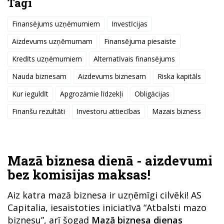
Tagi
Finansējums uzņēmumiem
Investīcijas
Aizdevums uzņēmumam
Finansējuma piesaiste
Kredīts uzņēmumiem
Alternatīvais finansējums
Nauda biznesam
Aizdevums biznesam
Riska kapitāls
Kur ieguldīt
Apgrozāmie līdzekļi
Obligācijas
Finanšu rezultāti
Investoru attiecības
Mazais bizness
Mazā biznesa dienā - aizdevumi
bez komisijas maksas!
Aiz katra mazā biznesa ir uzņēmīgi cilvēki! AS
Capitalia, iesaistoties iniciatīvā “Atbalsti mazo
biznesu”, arī šogad
Mazā biznesa dienas