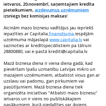
ietvaros, 20.novembrī, saņemtajiem kredīta
pieteikumiem,
aizdevumus uzņēmumiem
izsniegs bez komisijas maksas
!
Aicinām mazo biznesu vadītājus jau iepriekš
iepazīties ar Capitalia
finansējuma
iespējām
uzņēmuma mājaslapā
www.capitalia.lv
vai
sazinoties ar kredītspeciālistiem pa tālruni
28800880, vai e-pastā krediti@capitalia.lv.
Mazā biznesa diena ir viena diena gadā, kad
pievēršam īpašu uzmanību Latvijas mikro un
mazajiem uzņēmumiem, atbalstot viņus gan ar
uzslavu vai padomu, gan pirkumiem vai
pasūtījumiem. Mazā biznesa diena tiek
organizēta iniciatīvas ''Atbalsti mazo biznesu''
ietvaros un ir viens no publiskākajiem
pasākumiem, kurā piedalīties var ikviens