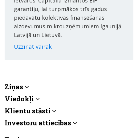
ietvaros. Capitalia izmantos EIF
garantiju, lai turpmākos trīs gadus
piedāvātu kolektīvās finansēšanas
aizdevumus mikrouzņēmumiem Igaunijā,
Latvijā un Lietuvā.
Uzzināt vairāk
Ziņas
Viedokļi
Klientu stāsti
Investoru attiecības