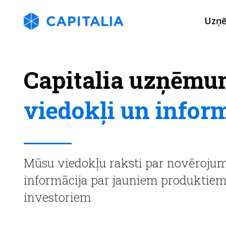
Uzņ
Capitalia uzņēmu
viedokļi un infor
Mūsu viedokļu raksti par novērojumi
informācija par jauniem produktie
investoriem