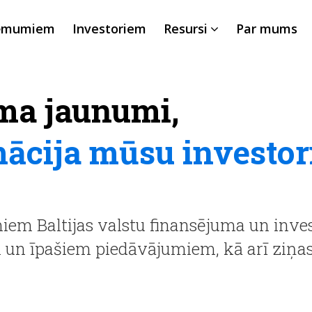
ēmumiem
Investoriem
Resursi
Par mums
ma jaunumi,
mācija mūsu investo
em Baltijas valstu finansējuma un inves
m un īpašiem piedāvājumiem, kā arī ziņ