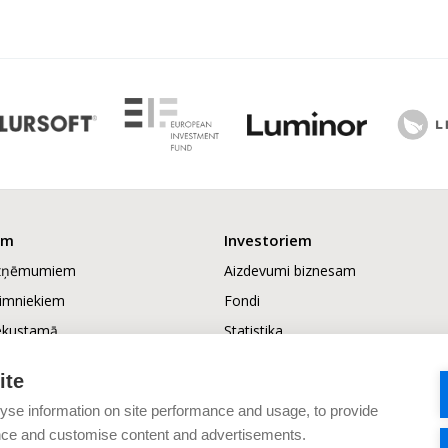
em
Investoriem
uzņēmumiem
Aizdevumi biznesam
aimniekiem
Fondi
ekustamā
Statistika
tībai
ite
piesaiste
rtēšana
yse information on site performance and usage, to provide
nce and customise content and advertisements.
ošana