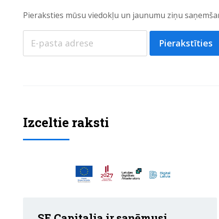
Pieraksties mūsu viedokļu un jaunumu ziņu saņemšan
Pierakstīties
Izceltie raksti
SE Capitalia ir saņēmusi