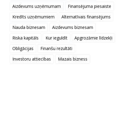
Aizdevums uzņēmumam
Finansējuma piesaiste
Kredīts uzņēmumiem
Alternatīvais finansējums
Nauda biznesam
Aizdevums biznesam
Riska kapitāls
Kur ieguldīt
Apgrozāmie līdzekļi
Obligācijas
Finanšu rezultāti
Investoru attiecības
Mazais bizness