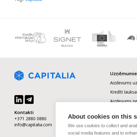
Uzņēmumi
Aizdevums 
Kredīti lauks
Aizdevums n
īpašuma attīs
Kontakti
About cookies on this s
Finansējuma 
+371 2880 0880
info@capitalia.com
Uzņēmumu vē
We use cookies to collect and anal
social media features and to enha
Biznesa pārd