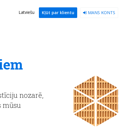
Latviešu
Kļūt par klientu
MANS KONTS
riem
tīciju nozarē,
as mūsu