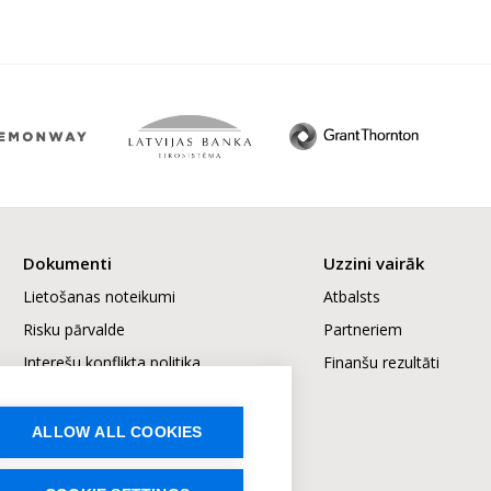
Dokumenti
Uzzini vairāk
Lietošanas noteikumi
Atbalsts
Risku pārvalde
Partneriem
Interešu konflikta politika
Finanšu rezultāti
Sūdzību izskatīšana
Ilgtspēja
ALLOW ALL COOKIES
Cenrādis