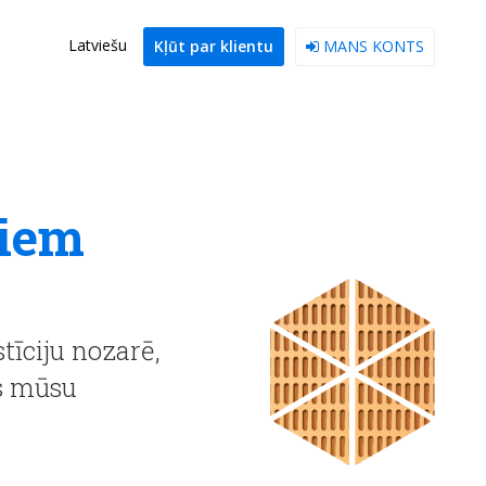
Latviešu
Kļūt par klientu
MANS KONTS
riem
tīciju nozarē,
as mūsu