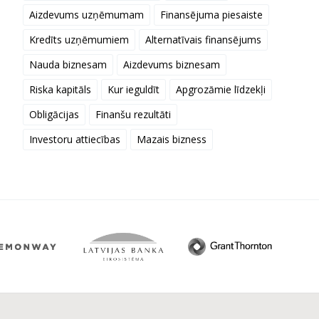
Aizdevums uzņēmumam
Finansējuma piesaiste
Kredīts uzņēmumiem
Alternatīvais finansējums
Nauda biznesam
Aizdevums biznesam
Riska kapitāls
Kur ieguldīt
Apgrozāmie līdzekļi
Obligācijas
Finanšu rezultāti
Investoru attiecības
Mazais bizness