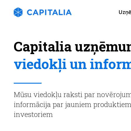
Uzņ
Capitalia uzņēmu
viedokļi un infor
Mūsu viedokļu raksti par novērojumi
informācija par jauniem produktie
investoriem