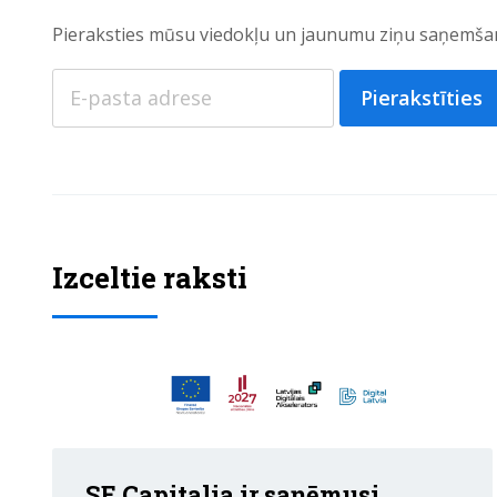
Pieraksties mūsu viedokļu un jaunumu ziņu saņemšan
Pierakstīties
Izceltie raksti
SE Capitalia ir saņēmusi