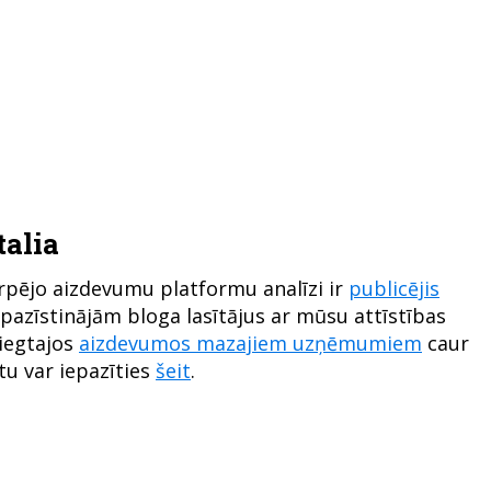
talia
arpējo aizdevumu platformu analīzi ir
publicējis
iepazīstinājām bloga lasītājus ar mūsu attīstības
niegtajos
aizdevumos mazajiem uzņēmumiem
caur
tu var iepazīties
šeit
.