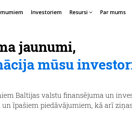
ēmumiem
Investoriem
Resursi
Par mums
ma jaunumi,
mācija mūsu investo
em Baltijas valstu finansējuma un inves
m un īpašiem piedāvājumiem, kā arī ziņ