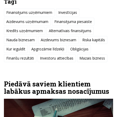
Tagi
Finansējums uzņēmumiem
Investīcijas
Aizdevums uzņēmumam
Finansējuma piesaiste
Kredīts uzņēmumiem
Alternatīvais finansējums
Nauda biznesam
Aizdevums biznesam
Riska kapitāls
Kur ieguldīt
Apgrozāmie līdzekļi
Obligācijas
Finanšu rezultāti
Investoru attiecības
Mazais bizness
Piedāvā saviem klientiem
labākus apmaksas nosacījumus