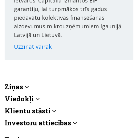
ietvaros. Capitalia izmantos EIF
garantiju, lai turpmākos trīs gadus
piedāvātu kolektīvās finansēšanas
aizdevumus mikrouzņēmumiem Igaunijā,
Latvijā un Lietuvā.
Uzzināt vairāk
Ziņas
Viedokļi
Klientu stāsti
Investoru attiecības