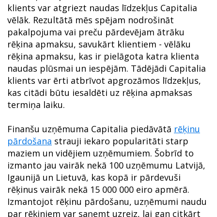
klients var atgriezt naudas līdzekļus Capitalia
vēlāk. Rezultātā mēs spējam nodrošināt
pakalpojuma vai preču pārdevējam ātrāku
rēķina apmaksu, savukārt klientiem - vēlāku
rēķina apmaksu, kas ir pielāgota katra klienta
naudas plūsmai un iespējām. Tādējādi Capitalia
klients var ērti atbrīvot apgrozāmos līdzekļus,
kas citādi būtu iesaldēti uz rēķina apmaksas
termiņa laiku.
Finanšu uzņēmuma Capitalia piedāvātā
rēķinu
pārdošana
strauji iekaro popularitāti starp
maziem un vidējiem uzņēmumiem. Šobrīd to
izmanto jau vairāk nekā 100 uzņēmumu Latvijā,
Igaunijā un Lietuvā, kas kopā ir pārdevuši
rēķinus vairāk nekā 15 000 000 eiro apmērā.
Izmantojot rēķinu pārdošanu, uzņēmumi naudu
par rēķiniem var saņemt uzreiz, lai gan citkārt