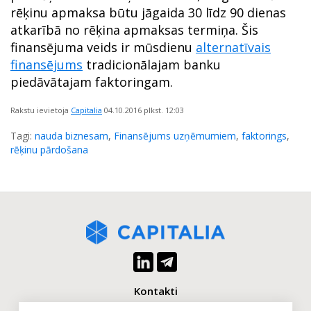
rēķinu apmaksa būtu jāgaida 30 līdz 90 dienas
atkarībā no rēķina apmaksas termiņa. Šis
finansējuma veids ir mūsdienu
alternatīvais
finansējums
tradicionālajam banku
piedāvātajam faktoringam.
Rakstu ievietoja
Capitalia
04.10.2016
plkst. 12:03
Tagi:
nauda biznesam
,
Finansējums uzņēmumiem
,
faktorings
,
rēķinu pārdošana
Kontakti
+371 2880 0880