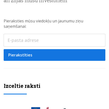
arī ziņas mūsu investoriem
Pieraksties mūsu viedokļu un jaunumu ziņu
saņemšanai:
Pierakstīties
Izceltie raksti