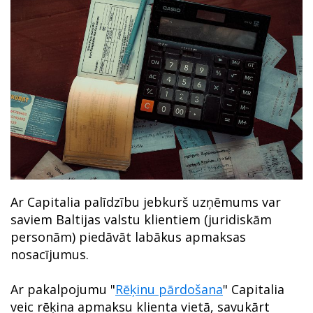
Ar Capitalia palīdzību jebkurš uzņēmums var
saviem Baltijas valstu klientiem (juridiskām
personām) piedāvāt labākus apmaksas
nosacījumus.
Ar pakalpojumu "
Rēķinu pārdošana
" Capitalia
veic rēķina apmaksu klienta vietā, savukārt