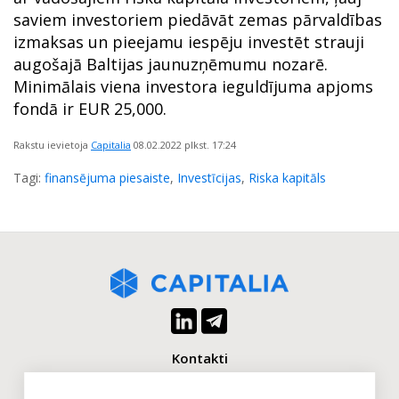
saviem investoriem piedāvāt zemas pārvaldības
izmaksas un pieejamu iespēju investēt strauji
augošajā Baltijas jaunuzņēmumu nozarē.
Minimālais viena investora ieguldījuma apjoms
fondā ir EUR 25,000.
Rakstu ievietoja
Capitalia
08.02.2022
plkst. 17:24
Tagi:
finansējuma piesaiste
,
Investīcijas
,
Riska kapitāls
Kontakti
+371 2880 0880
info@capitalia.com