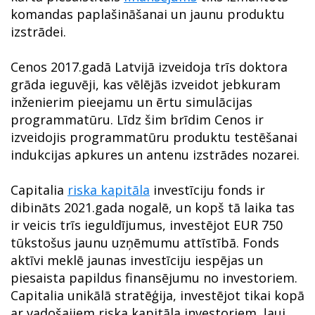
komandas paplašināšanai un jaunu produktu
izstrādei.
Cenos 2017.gadā Latvijā izveidoja trīs doktora
grāda ieguvēji, kas vēlējās izveidot jebkuram
inženierim pieejamu un ērtu simulācijas
programmatūru. Līdz šim brīdim Cenos ir
izveidojis programmatūru produktu testēšanai
indukcijas apkures un antenu izstrādes nozarei.
Capitalia
riska kapitāla
investīciju fonds ir
dibināts 2021.gada nogalē, un kopš tā laika tas
ir veicis trīs ieguldījumus, investējot EUR 750
tūkstošus jaunu uzņēmumu attīstībā. Fonds
aktīvi meklē jaunas investīciju iespējas un
piesaista papildus finansējumu no investoriem.
Capitalia unikālā stratēģija, investējot tikai kopā
ar vadošajiem riska kapitāla investoriem, ļauj