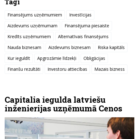
Tagi
Finansējums uzņēmumiem
Investīcijas
Aizdevums uzņēmumam
Finansējuma piesaiste
Kredīts uzņēmumiem
Alternatīvais finansējums
Nauda biznesam
Aizdevums biznesam
Riska kapitāls
Kur ieguldīt
Apgrozāmie līdzekļi
Obligācijas
Finanšu rezultāti
Investoru attiecības
Mazais bizness
Capitalia iegulda latviešu
inženierijas uzņēmumā Cenos