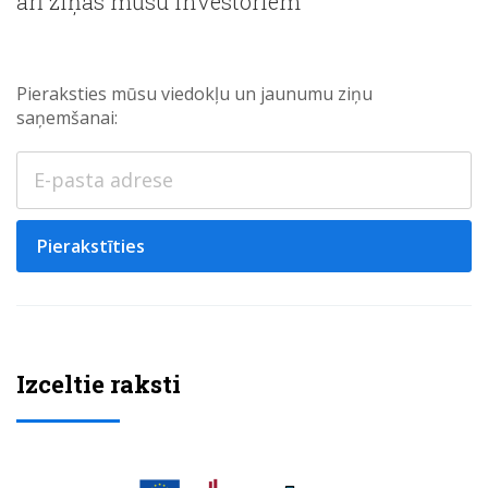
arī ziņas mūsu investoriem
Pieraksties mūsu viedokļu un jaunumu ziņu
saņemšanai:
Pierakstīties
Izceltie raksti