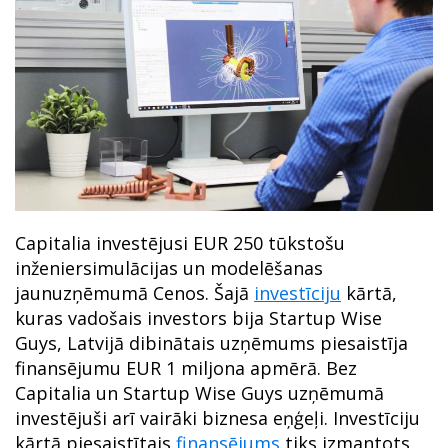
Capitalia investējusi EUR 250 tūkstošu
inženiersimulācijas un modelēšanas
jaunuzņēmumā Cenos. Šajā
investīciju
kārtā,
kuras vadošais investors bija Startup Wise
Guys, Latvijā dibinātais uzņēmums piesaistīja
finansējumu EUR 1 miljona apmērā. Bez
Capitalia un Startup Wise Guys uzņēmumā
investējuši arī vairāki biznesa eņģeļi. Investīciju
kārtā piesaistītais
finansējums
tiks izmantots