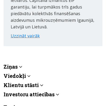
ietvaros. Capitalia izmantos EIF
garantiju, lai turpmākos trīs gadus
piedāvātu kolektīvās finansēšanas
aizdevumus mikrouzņēmumiem Igaunijā,
Latvijā un Lietuvā.
Uzzināt vairāk
Ziņas
Viedokļi
Klientu stāsti
Investoru attiecības