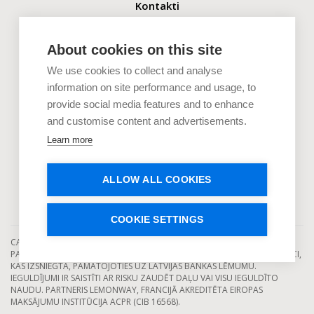
Kontakti
+371 2880 0880
info@capitalia.com
About cookies on this site
We use cookies to collect and analyse
Uzņēmumiem
information on site performance and usage, to
provide social media features and to enhance
Investoriem
and customise content and advertisements.
Dokumenti
Learn more
Uzzini vairāk
ALLOW ALL COOKIES
COOKIE SETTINGS
CAPITALIA IR LICENCĒTS EIROPAS KOLEKTĪVĀS FINANSĒŠANAS
PAKALPOJUMU SNIEDZĒJS, KAS DARBOJAS SASKAŅĀ AR DARBĪBAS LICENCI,
KAS IZSNIEGTA, PAMATOJOTIES UZ LATVIJAS BANKAS LĒMUMU.
IEGULDĪJUMI IR SAISTĪTI AR RISKU ZAUDĒT DAĻU VAI VISU IEGULDĪTO
NAUDU. PARTNERIS LEMONWAY, FRANCIJĀ AKREDITĒTA EIROPAS
MAKSĀJUMU INSTITŪCIJA ACPR (CIB 16568).