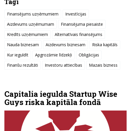
Tagi
Finansējums uzņēmumiem
Investīcijas
Aizdevums uzņēmumam
Finansējuma piesaiste
Kredīts uzņēmumiem
Alternatīvais finansējums
Nauda biznesam
Aizdevums biznesam
Riska kapitāls
Kur ieguldīt
Apgrozāmie līdzekļi
Obligācijas
Finanšu rezultāti
Investoru attiecības
Mazais bizness
Capitalia iegulda Startup Wise
Guys riska kapitāla fondā