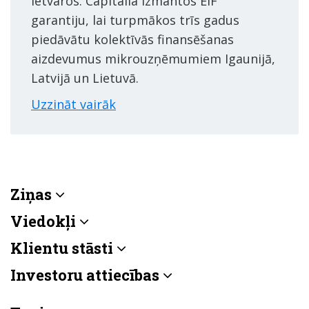
ietvaros. Capitalia izmantos EIF
garantiju, lai turpmākos trīs gadus
piedāvātu kolektīvās finansēšanas
aizdevumus mikrouzņēmumiem Igaunijā,
Latvijā un Lietuvā.
Uzzināt vairāk
Ziņas
Viedokļi
Klientu stāsti
Investoru attiecības