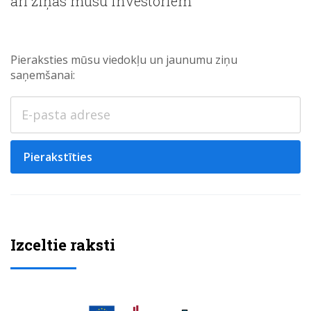
arī ziņas mūsu investoriem
Pieraksties mūsu viedokļu un jaunumu ziņu
saņemšanai:
Pierakstīties
Izceltie raksti