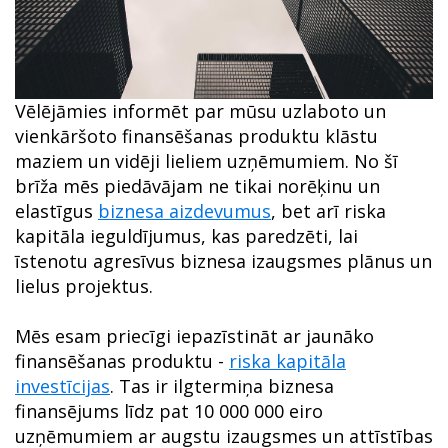
Vēlējāmies informēt par mūsu uzlaboto un
vienkāršoto finansēšanas produktu klāstu
maziem un vidēji lieliem uzņēmumiem. No šī
brīža mēs piedāvājam ne tikai norēķinu un
elastīgus
biznesa aizdevumus
, bet arī riska
kapitāla ieguldījumus, kas paredzēti, lai
īstenotu agresīvus biznesa izaugsmes plānus un
lielus projektus.
Mēs esam priecīgi iepazīstināt ar jaunāko
finansēšanas produktu -
riska kapitāla
investīcijas
. Tas ir ilgtermiņa biznesa
finansējums līdz pat 10 000 000 eiro
uzņēmumiem ar augstu izaugsmes un attīstības