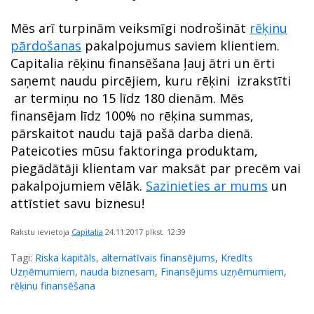
Mēs arī turpinām veiksmīgi nodrošināt
rēķinu
pārdošanas
pakalpojumus saviem klientiem.
Capitalia rēķinu finansēšana ļauj ātri un ērti
saņemt naudu pircējiem, kuru rēķini izrakstīti
ar termiņu no 15 līdz 180 dienām. Mēs
finansējam līdz 100% no rēķina summas,
pārskaitot naudu tajā pašā darba dienā.
Pateicoties mūsu faktoringa produktam,
piegādātāji klientam var maksāt par precēm vai
pakalpojumiem vēlāk.
Sazinieties ar mums
un
attīstiet savu biznesu!
Rakstu ievietoja
Capitalia
24.11.2017
plkst. 12:39
Tagi:
Riska kapitāls
,
alternatīvais finansējums
,
Kredīts
Uzņēmumiem
,
nauda biznesam
,
Finansējums uzņēmumiem
,
rēķinu finansēšana