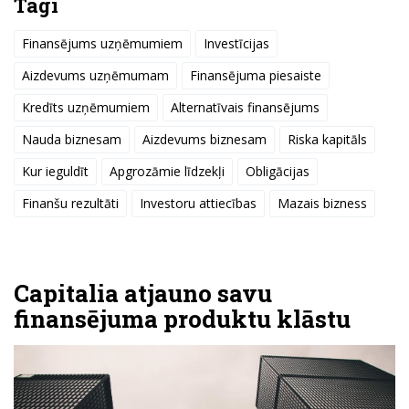
Tagi
Finansējums uzņēmumiem
Investīcijas
Aizdevums uzņēmumam
Finansējuma piesaiste
Kredīts uzņēmumiem
Alternatīvais finansējums
Nauda biznesam
Aizdevums biznesam
Riska kapitāls
Kur ieguldīt
Apgrozāmie līdzekļi
Obligācijas
Finanšu rezultāti
Investoru attiecības
Mazais bizness
Capitalia atjauno savu
finansējuma produktu klāstu