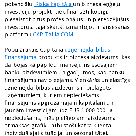
potenciālu.
Riska kapitāla
un biznesa eņģeļu
investīciju projekti tiek finansēti kopīgi,
piesaistot citus profesionālus un pieredzējušus
investorus, tajā skaitā, izmantojot finansēšanas
platformu
CAPITALIA.COM.
Populārākais Capitalia
uzņēmējdarbības
finansējuma
produkts ir biznesa aizdevums, kas
darbojas kā papildu finansējums esošajiem
banku aizdevumiem un gadījumos, kad banku
finansējums nav pieejams. Vienkāršs un elastīgs
uzņēmējdarbības aizdevums ir pielāgots
uzņēmumiem, kuriem nepieciešams
finansējums apgrozāmajam kapitālam un
jaunām investīcijām līdz EUR 1 000 000. Ja
nepieciešams, mēs pielāgojam aizdevuma
atmaksas grafiku atbilstoši katra klienta
individuālajai situācijai un sezonalitātei.