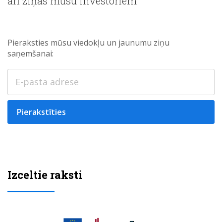
arī ziņas mūsu investoriem
Pieraksties mūsu viedokļu un jaunumu ziņu
saņemšanai:
Pierakstīties
Izceltie raksti