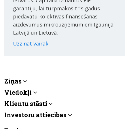
ietvaros. Capitalia izmantos EIF
garantiju, lai turpmākos trīs gadus
piedāvātu kolektīvās finansēšanas
aizdevumus mikrouzņēmumiem Igaunijā,
Latvijā un Lietuvā.
Uzzināt vairāk
Ziņas
Viedokļi
Klientu stāsti
Investoru attiecības