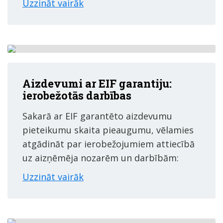
Uzzināt vairāk
Aizdevumi ar EIF garantiju:
ierobežotās darbības
Sakarā ar EIF garantēto aizdevumu
pieteikumu skaita pieaugumu, vēlamies
atgādināt par ierobežojumiem attiecībā
uz aizņēmēja nozarēm un darbībām:
Uzzināt vairāk