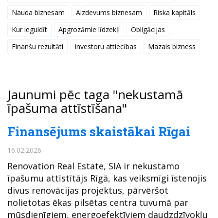
Nauda biznesam
Aizdevums biznesam
Riska kapitāls
Kur ieguldīt
Apgrozāmie līdzekļi
Obligācijas
Finanšu rezultāti
Investoru attiecības
Mazais bizness
Jaunumi pēc taga "nekustamā
īpašuma attīstīšana"
Finansējums skaistākai Rīgai
16.02.2026
Renovation Real Estate, SIA ir nekustamo
īpašumu attīstītājs Rīgā, kas veiksmīgi īstenojis
divus renovācijas projektus, pārvēršot
nolietotas ēkas pilsētas centra tuvumā par
mūsdienīgiem, energoefektīviem daudzdzīvokļu