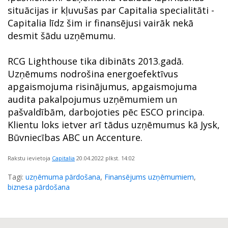
situācijas ir kļuvušas par Capitalia specialitāti -
Capitalia līdz šim ir finansējusi vairāk nekā
desmit šādu uzņēmumu.
RCG Lighthouse tika dibināts 2013.gadā.
Uzņēmums nodrošina energoefektīvus
apgaismojuma risinājumus, apgaismojuma
audita pakalpojumus uzņēmumiem un
pašvaldībām, darbojoties pēc ESCO principa.
Klientu loks ietver arī tādus uzņēmumus kā Jysk,
Būvniecības ABC un Accenture.
Rakstu ievietoja
Capitalia
20.04.2022
plkst. 14:02
Tagi:
uzņēmuma pārdošana
,
Finansējums uzņēmumiem
,
biznesa pārdošana