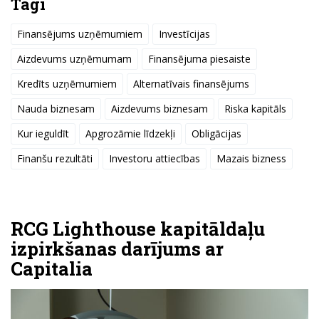
Tagi
Finansējums uzņēmumiem
Investīcijas
Aizdevums uzņēmumam
Finansējuma piesaiste
Kredīts uzņēmumiem
Alternatīvais finansējums
Nauda biznesam
Aizdevums biznesam
Riska kapitāls
Kur ieguldīt
Apgrozāmie līdzekļi
Obligācijas
Finanšu rezultāti
Investoru attiecības
Mazais bizness
RCG Lighthouse kapitāldaļu
izpirkšanas darījums ar
Capitalia