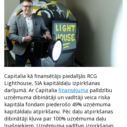
Capitalia kā finansētājs piedalījās RCG
Lighthouse, SIA kapitāldaļu izpirkšanas
darījumā. Ar Capitalia
finansējuma
palīdzību
uzņēmuma dibinātāji un vadītāji veica riska
kapitāla fondam piederošo 49% uzņēmuma
kapitāldaļu atpirkšanu. Pēc daļu atpirkšanas
dibinātāji kļuva par 100% uzņēmuma daļu
īpašniekiem. Uzņēmuma vadības izpirkšanas