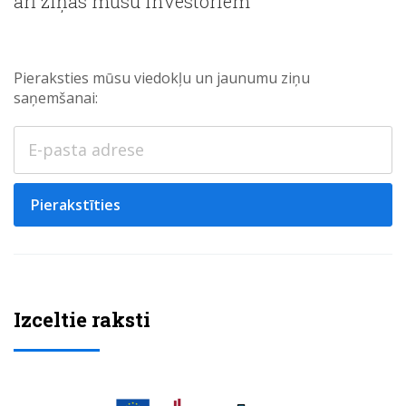
arī ziņas mūsu investoriem
Pieraksties mūsu viedokļu un jaunumu ziņu
saņemšanai:
Pierakstīties
Izceltie raksti