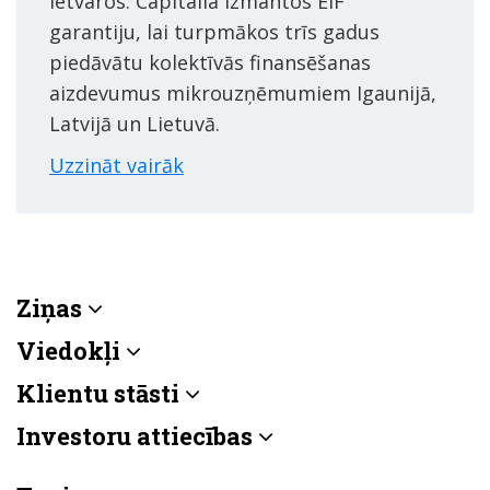
ietvaros. Capitalia izmantos EIF
garantiju, lai turpmākos trīs gadus
piedāvātu kolektīvās finansēšanas
aizdevumus mikrouzņēmumiem Igaunijā,
Latvijā un Lietuvā.
Uzzināt vairāk
Ziņas
Viedokļi
Klientu stāsti
Investoru attiecības