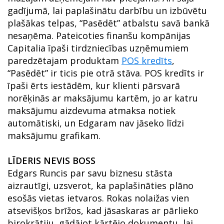
gadījumā, lai paplašinātu darbību un izbūvētu
plašākas telpas, “Pasēdēt” atbalstu savā bankā
nesaņēma. Pateicoties finanšu kompānijas
Capitalia īpaši tirdzniecības uzņēmumiem
paredzētajam produktam
POS kredīts
,
“Pasēdēt” ir ticis pie otrā stāva. POS kredīts ir
īpaši ērts iestādēm, kur klienti pārsvarā
norēķinās ar maksājumu kartēm, jo ar katru
maksājumu aizdevuma atmaksa notiek
automātiski, un Edgaram nav jāseko līdzi
maksājumu grafikam.
LĪDERIS NEVIS BOSS
Edgars Runcis par savu biznesu stāsta
aizrautīgi, uzsverot, ka paplašināties plāno
esošās vietas ietvaros. Rokas nolaižas vien
atsevišķos brīžos, kad jāsaskaras ar pārlieko
birokrātiju, gādājot kārtējo dokumentu, lai