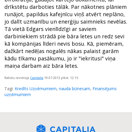
drīkstētu darboties tālāk. Par nākotnes plāniem
runājot, papildus kafejnīcu viņš atvērt neplāno,
jo dalīt uzmanību un enerģiju saimnieks nevēlas.
Tā vietā Edgars vienlīdzīgi ar saviem
darbiniekiem strādā pie bāra letes un redz sevi
kā kompānijas līderi nevis bosu. Kā, piemēram,
dažkārt nedēļas nogalēs nākas palaist garām
kādu tīkamu pasākumu, jo ir "iekritusi" viņa
maiņa darbam aiz bāra letes.
Rakstu ievietoja
Capitalia
19.07.2013
plkst. 12:15
Tagi:
Kredīts Uzņēmumiem
,
nauda biznesam
,
Finansējums
uzņēmumiem