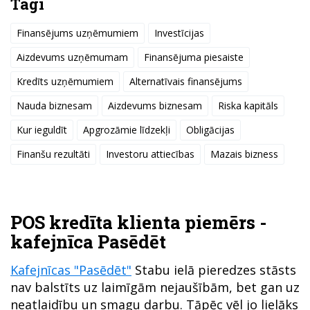
Tagi
Finansējums uzņēmumiem
Investīcijas
Aizdevums uzņēmumam
Finansējuma piesaiste
Kredīts uzņēmumiem
Alternatīvais finansējums
Nauda biznesam
Aizdevums biznesam
Riska kapitāls
Kur ieguldīt
Apgrozāmie līdzekļi
Obligācijas
Finanšu rezultāti
Investoru attiecības
Mazais bizness
POS kredīta klienta piemērs -
kafejnīca Pasēdēt
Kafejnīcas "Pasēdēt"
Stabu ielā pieredzes stāsts
nav balstīts uz laimīgām nejaušībām, bet gan uz
neatlaidību un smagu darbu. Tāpēc vēl jo lielāks