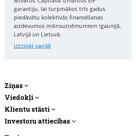
ietvaros. Capitalia izmantos EIF
garantiju, lai turpmākos trīs gadus
piedāvātu kolektīvās finansēšanas
aizdevumus mikrouzņēmumiem Igaunijā,
Latvijā un Lietuvā.
Uzzināt vairāk
Ziņas
Viedokļi
Klientu stāsti
Investoru attiecības