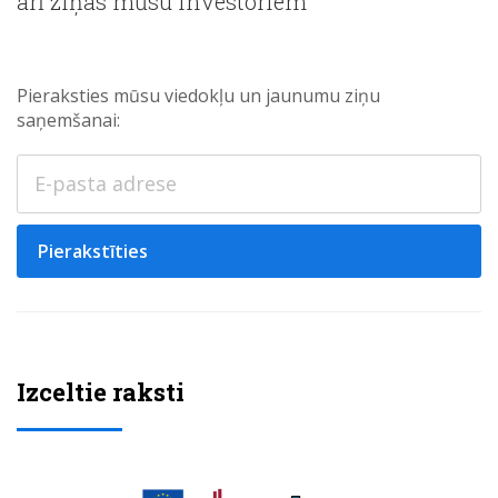
arī ziņas mūsu investoriem
Pieraksties mūsu viedokļu un jaunumu ziņu
saņemšanai:
Pierakstīties
Izceltie raksti