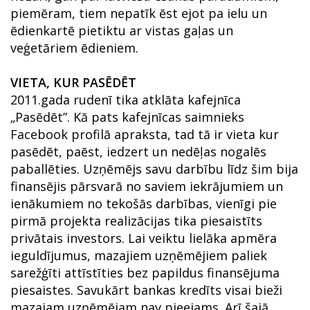
piemēram, tiem nepatīk ēst ejot pa ielu un
ēdienkartē pietiktu ar vistas gaļas un
veģetāriem ēdieniem.
VIETA, KUR PASĒDĒT
2011.gada rudenī tika atklāta kafejnīca
„Pasēdēt”. Kā pats kafejnīcas saimnieks
Facebook profilā apraksta, tad tā ir vieta kur
pasēdēt, paēst, iedzert un nedēļas nogalēs
paballēties. Uzņēmējs savu darbību līdz šim bija
finansējis pārsvarā no saviem iekrājumiem un
ienākumiem no tekošās darbības, vienīgi pie
pirmā projekta realizācijas tika piesaistīts
privātais investors. Lai veiktu lielāka apmēra
ieguldījumus, mazajiem uzņēmējiem paliek
sarežģīti attīstīties bez papildus finansējuma
piesaistes. Savukārt bankas kredīts visai bieži
mazajam uzņēmējam nav pieejams. Arī šajā