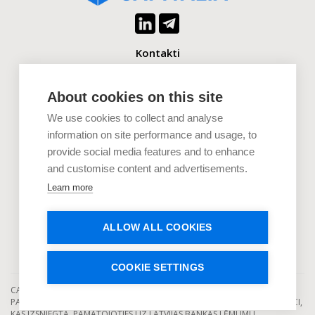
Kontakti
+371 2880 0880
info@capitalia.com
About cookies on this site
We use cookies to collect and analyse
Uzņēmumiem
information on site performance and usage, to
provide social media features and to enhance
Investoriem
and customise content and advertisements.
Dokumenti
Learn more
Uzzini vairāk
ALLOW ALL COOKIES
COOKIE SETTINGS
CAPITALIA IR LICENCĒTS EIROPAS KOLEKTĪVĀS FINANSĒŠANAS
PAKALPOJUMU SNIEDZĒJS, KAS DARBOJAS SASKAŅĀ AR DARBĪBAS LICENCI,
KAS IZSNIEGTA, PAMATOJOTIES UZ LATVIJAS BANKAS LĒMUMU.