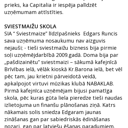
prieks, ka Capitalia ir iespēja palīdzēt
uzņēmumam attīstīties.
SVIESTMAIŽU SKOLA
SIA “ Sviestmaize” līdzīpašnieks Edgars Runcis
sava uzņēmuma nosaukumu nav aizguvis
nejauši; - tieši sviestmaižu bizness bija pirmie
soļi uzņēmējdarbībā 2009.gadā. Doma bija par
„pašdizainētu” sviestmaizi – sākumā kafejnīcā
Brīvības ielā, vēlāk kioskā Kr.Barona ielā, bet vēl
pēc tam, jau krietni pārveidotā veidā,
apkalpojot virtuvi mūzikas klubā NABAKLAB.
Pirmā kafejnīca uzņēmējam bijusi pamatīga
skola, pēc kuras gūta liela pieredze tieši naudas
izlietojuma un finanšu plānošanas ziņā. Katrs
nākamais solis sniedza Edgaram jaunas
zināšanas gan par sabiedriskās ēdināšanas
nozari, gan par latviešu ēšanas paradumiem,