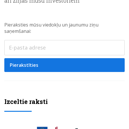
arī ziņas mūsu investoriem
Pieraksties mūsu viedokļu un jaunumu ziņu
saņemšanai:
Pierakstīties
Izceltie raksti