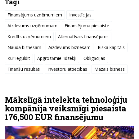
Tagi
Finansējums uzņēmumiem
Investīcijas
Aizdevums uzņēmumam
Finansējuma piesaiste
Kredīts uzņēmumiem
Alternatīvais finansējums
Nauda biznesam
Aizdevums biznesam
Riska kapitāls
Kur ieguldīt
Apgrozāmie līdzekļi
Obligācijas
Finanšu rezultāti
Investoru attiecības
Mazais bizness
Mākslīgā intelekta tehnoloģiju
kompānija veiksmīgi piesaista
176,500 EUR finansējumu