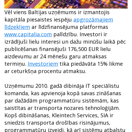
Vēl viens Baltijas uzņēmums ir izmantojis
kapitāla piesaistes iespēju
apgrozāmajiem
līdzekļiem
ar līdzfinansējuma platformas
www.capitalia.com
palīdzību. Investori ir
izrādījuši lielu interesi un dažu minūšu laikā pēc
publicēšanas finansējuši 176,500 EUR lielu
aizdevumu ar 24 mēnešu garu atmaksas
termiņu.
Investoriem
tika piedāvāta 15% likme
ar ceturkšņa procentu atmaksu.
Uzņēmumu 2010. gadā dibināja IT speciālistu
komanda, kas apvienoja kopā savas zināšanas
par dažādām programmatūru sistēmām, kas
saistītas ar transporta nozares tehnoloģijām.
Kopš dibināšanas, Kleintech Services, SIA ir
sniedzis transporta drošības risinājumus,
programmatūru izveidi, kā arī sistēmu atbalstu