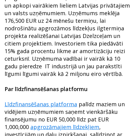
un apkopi vairākiem lieliem Latvijas privātajiem
un valsts uzņēmumiem. Uzņēmums meklēja
176,500 EUR uz 24 mēnešu termiņu, lai
nodrošinātu apgrozāmos līdzekļus ilgtermiņa
projekta realizēšanai Latvijas Dzelzceļam un
citiem projektiem. Investoriem tika piedāvāti
15% gada procentu likme ar amortizāciju reizi
ceturksnī. Uzņēmuma vadībai ir vairāk kā 10
gadu pieredze IT industrijā un jau parakstīti
līgumi līgumi vairāk kā 2 miljonu eiro vērtībā.
Par līdzfinansēšanas platformu
Līdzfinansēšanas platforma
palīdz maziem un
vidējiem uzņēmumiem saņemt vienkāršāku
finansējumu no EUR 50,000 līdz pat EUR
1,000,000
apgrozāmajiem līdzekļiem
,
investīcijām un daļu izpirkšanai, salīdzinot ar