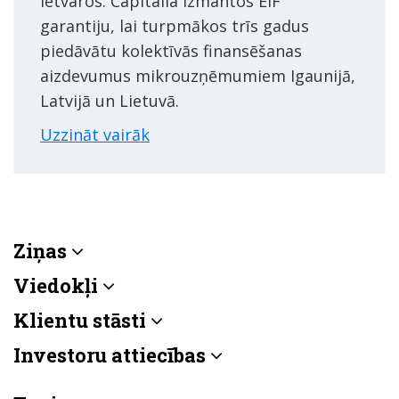
ietvaros. Capitalia izmantos EIF
garantiju, lai turpmākos trīs gadus
piedāvātu kolektīvās finansēšanas
aizdevumus mikrouzņēmumiem Igaunijā,
Latvijā un Lietuvā.
Uzzināt vairāk
Ziņas
Viedokļi
Klientu stāsti
Investoru attiecības