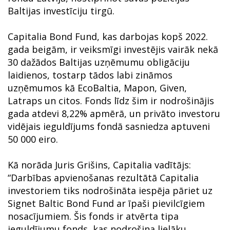
Baltijas investīciju tirgū.
Capitalia Bond Fund, kas darbojas kopš 2022.
gada beigām, ir veiksmīgi investējis vairāk nekā
30 dažādos Baltijas uzņēmumu obligāciju
laidienos, tostarp tādos labi zināmos
uzņēmumos kā EcoBaltia, Mapon, Given,
Latraps un citos. Fonds līdz šim ir nodrošinājis
gada atdevi 8,22% apmērā, un privāto investoru
vidējais ieguldījums fondā sasniedza aptuveni
50 000 eiro.
Kā norāda Juris Grišins, Capitalia vadītājs:
“Darbības apvienošanas rezultātā Capitalia
investoriem tiks nodrošināta iespēja pāriet uz
Signet Baltic Bond Fund ar īpaši pievilcīgiem
nosacījumiem. Šis fonds ir atvērta tipa
ieguldījumu fonds, kas nodrošina lielāku