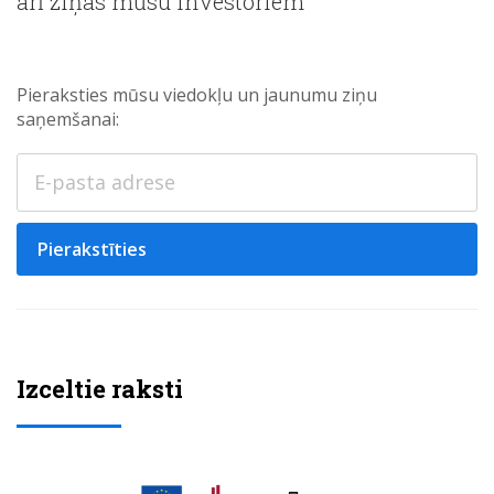
arī ziņas mūsu investoriem
Pieraksties mūsu viedokļu un jaunumu ziņu
saņemšanai:
Pierakstīties
Izceltie raksti