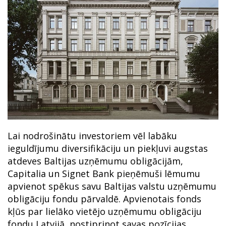
Lai nodrošinātu investoriem vēl labāku
ieguldījumu diversifikāciju un piekļuvi augstas
atdeves Baltijas uzņēmumu obligācijām,
Capitalia un Signet Bank pieņēmuši lēmumu
apvienot spēkus savu Baltijas valstu uzņēmumu
obligāciju fondu pārvaldē. Apvienotais fonds
kļūs par lielāko vietējo uzņēmumu obligāciju
fondu Latvijā, nostiprinot savas pozīcijas