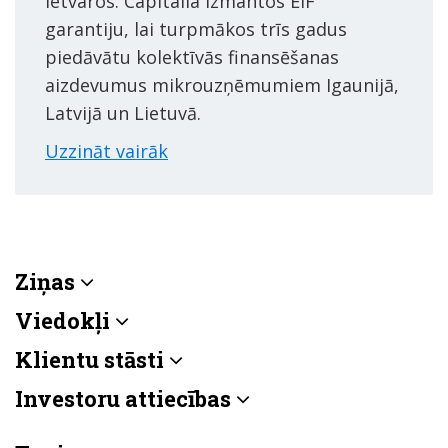
ietvaros. Capitalia izmantos EIF
garantiju, lai turpmākos trīs gadus
piedāvātu kolektīvās finansēšanas
aizdevumus mikrouzņēmumiem Igaunijā,
Latvijā un Lietuvā.
Uzzināt vairāk
Ziņas
Viedokļi
Klientu stāsti
Investoru attiecības