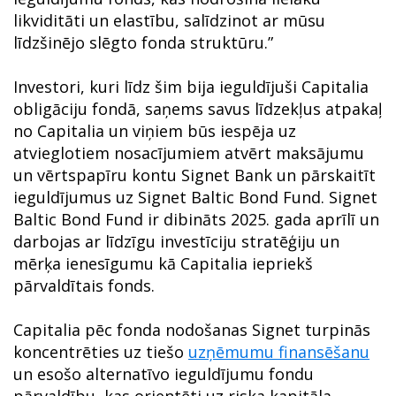
likviditāti un elastību, salīdzinot ar mūsu
līdzšinējo slēgto fonda struktūru.”
Investori, kuri līdz šim bija ieguldījuši Capitalia
obligāciju fondā, saņems savus līdzekļus atpakaļ
no Capitalia un viņiem būs iespēja uz
atvieglotiem nosacījumiem atvērt maksājumu
un vērtspapīru kontu Signet Bank un pārskaitīt
ieguldījumus uz Signet Baltic Bond Fund. Signet
Baltic Bond Fund ir dibināts 2025. gada aprīlī un
darbojas ar līdzīgu investīciju stratēģiju un
mērķa ienesīgumu kā Capitalia iepriekš
pārvaldītais fonds.
Capitalia pēc fonda nodošanas Signet turpinās
koncentrēties uz tiešo
uzņēmumu finansēšanu
un esošo alternatīvo ieguldījumu fondu