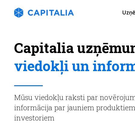
Uzņ
Capitalia uzņēmu
viedokļi un infor
Mūsu viedokļu raksti par novērojumi
informācija par jauniem produktie
investoriem