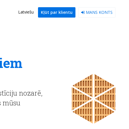
Latviešu
Kļūt par klientu
MANS KONTS
riem
tīciju nozarē,
as mūsu