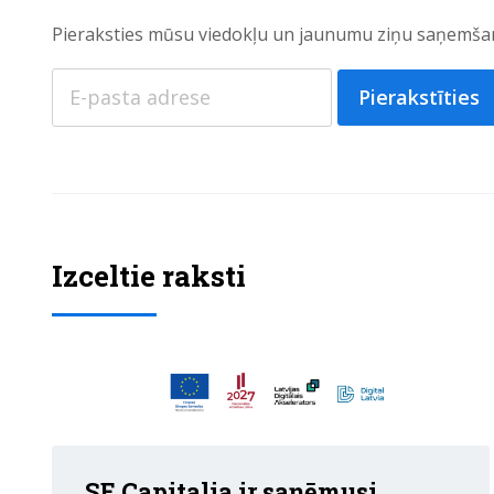
Pieraksties mūsu viedokļu un jaunumu ziņu saņemšan
Pierakstīties
Izceltie raksti
SE Capitalia ir saņēmusi