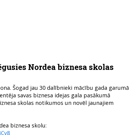
gusies Nordea biznesa skolas
zona. Šogad jau 30 dalībnieki mācību gada garumā
entēja savas biznesa idejas gala pasākumā
zi biznesa skolas notikumos un novēl jaunajiem
dea biznesa skolu:
BCy8