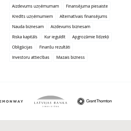
Aizdevums uzņēmumam
Finansējuma piesaiste
Kredīts uzņēmumiem
Alternatīvais finansējums
Nauda biznesam
Aizdevums biznesam
Riska kapitāls
Kur ieguldīt
Apgrozāmie līdzekļi
Obligācijas
Finanšu rezultāti
Investoru attiecības
Mazais bizness