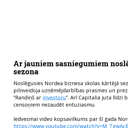
Ar jauniem sasniegumiem noslē
sezona
Noslēgusies Nordea biznesa skolas kārtējā se
pilnveidoja uzņēmējdarbības prasmes un prez
“Randiņš ar
investoru
”. Arī Capitalia juta līd
censoņiem nezaudēt entuziasmu.
Iedvesmai video kopsavilkums par šī gada Nor
https://www.youtube.com/watch?v=M_TgwAc