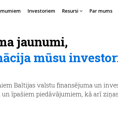
ēmumiem
Investoriem
Resursi
Par mums
ma jaunumi,
mācija mūsu investo
em Baltijas valstu finansējuma un inves
m un īpašiem piedāvājumiem, kā arī ziņ